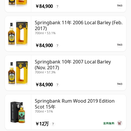
￥84,900
?
Springbank 11年 2006 Local Barley (Feb.
2017)
700ml • 53.1%
￥84,900
?
Springbank 10年 2007 Local Barley
(Nov. 2017)
700ml • 57.3%
￥84,900
?
Springbank Rum Wood 2019 Edition
Scot 15年
700ml • 51%
￥12万
送料無料
?