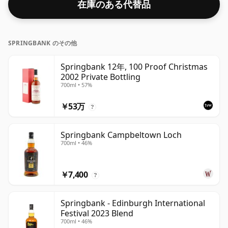
在庫のある代替品
SPRINGBANK のその他
Springbank 12年, 100 Proof Christmas
2002 Private Bottling
700ml • 57%
￥53万
?
Springbank Campbeltown Loch
700ml • 46%
￥7,400
?
Springbank - Edinburgh International
Festival 2023 Blend
700ml • 46%