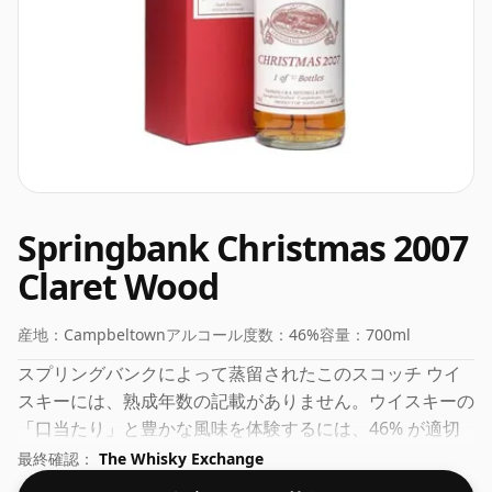
Springbank Christmas 2007
Claret Wood
産地：
Campbeltown
アルコール度数：
46%
容量：
700ml
スプリングバンクによって蒸留されたこのスコッチ ウイ
スキーには、熟成年数の記載がありません。ウイスキーの
「口当たり」と豊かな風味を体験するには、46% が適切
なアルコール度数であると多くの人が考えています。
最終確認：
The Whisky Exchange