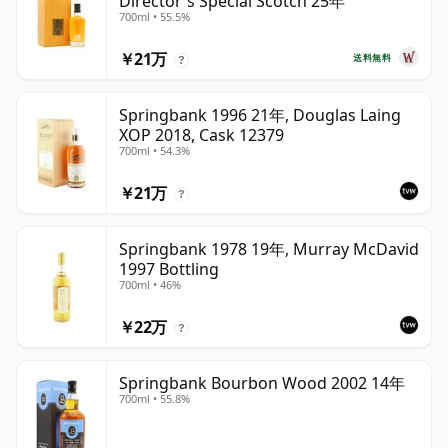
Director's Special Scotch 25年
700ml • 55.5%
￥21万
送料無料
?
Springbank 1996 21年, Douglas Laing
XOP 2018, Cask 12379
700ml • 54.3%
￥21万
?
Springbank 1978 19年, Murray McDavid
1997 Bottling
700ml • 46%
￥22万
?
Springbank Bourbon Wood 2002 14年
700ml • 55.8%