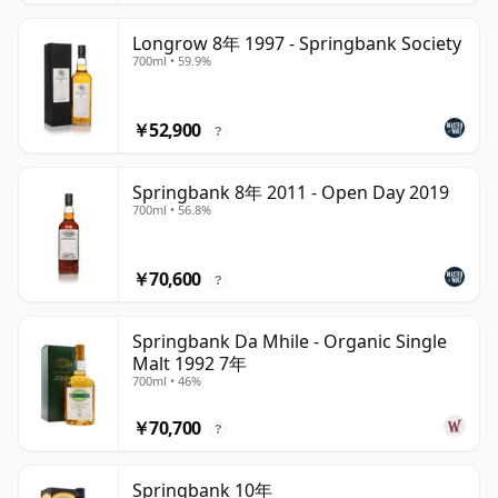
Longrow 8年 1997 - Springbank Society
700ml • 59.9%
￥52,900
?
Springbank 8年 2011 - Open Day 2019
700ml • 56.8%
￥70,600
?
Springbank Da Mhile - Organic Single
Malt 1992 7年
700ml • 46%
￥70,700
?
Springbank 10年