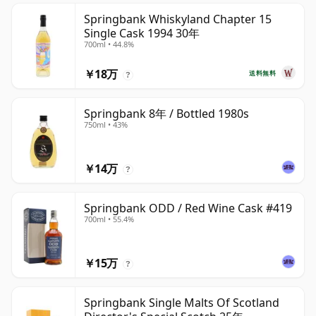
Springbank Whiskyland Chapter 15
Single Cask 1994 30年
700ml • 44.8%
￥18万
送料無料
?
Springbank 8年 / Bottled 1980s
750ml • 43%
￥14万
?
Springbank ODD / Red Wine Cask #419
700ml • 55.4%
￥15万
?
Springbank Single Malts Of Scotland