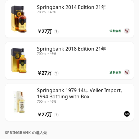
Springbank 2014 Edition 21年
700ml • 46%
￥27万
送料無料
?
Springbank 2018 Edition 21年
700ml • 46%
￥27万
送料無料
?
Springbank 1979 14年 Velier Import,
1994 Bottling with Box
700ml • 46%
￥27万
?
SPRINGBANK の購入先