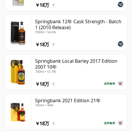
￥18万
?
Springbank 12年 Cask Strength - Batch
1 (2010 Release)
700ml • 54.6%
￥18万
?
Springbank Local Barley 2017 Edition
2007 10年
700ml • 57.3%
￥18万
送料無料
?
Springbank 2021 Edition 21年
700ml • 46%
￥18万
送料無料
?