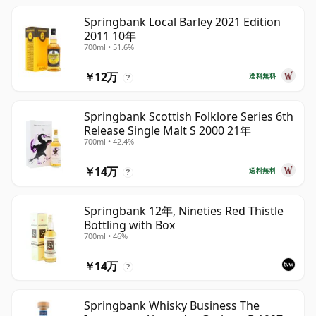
Springbank Local Barley 2021 Edition
2011 10年
700ml • 51.6%
￥12万
送料無料
?
Springbank Scottish Folklore Series 6th
Release Single Malt S 2000 21年
700ml • 42.4%
￥14万
送料無料
?
Springbank 12年, Nineties Red Thistle
Bottling with Box
700ml • 46%
￥14万
?
Springbank Whisky Business The