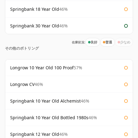
Springbank 18 Year Old
46%
Springbank 30 Year Old
46%
在庫状況:
良好
普通
少なめ
その他のボトリング
Longrow 10 Year Old 100 Proof
57%
Longrow CV
46%
Springbank 10 Year Old Alchemist
46%
Springbank 10 Year Old Bottled 1980s
46%
Springbank 12 Year Old
46%