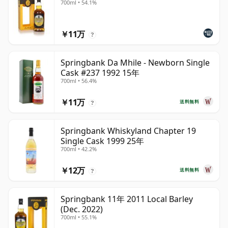
700ml • 54.1%
￥11万
?
Springbank Da Mhile - Newborn Single
Cask #237 1992 15年
700ml • 56.4%
￥11万
送料無料
?
Springbank Whiskyland Chapter 19
Single Cask 1999 25年
700ml • 42.2%
￥12万
送料無料
?
Springbank 11年 2011 Local Barley
(Dec. 2022)
700ml • 55.1%