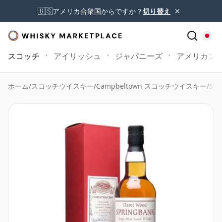
×
🇺🇸
アメリカ合衆国からですか？
切り替え
スコッチ
アイリッシュ
ジャパニーズ
アメリカン
ホーム
/
スコッチウイスキー
/
Campbeltown スコッチウイスキー
/
Spr