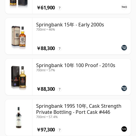
￥61,900
?
Springbank 15年 - Early 2000s
700ml • 46%
￥88,300
?
Springbank 10年 100 Proof - 2010s
700ml • 57%
￥88,300
?
Springbank 1995 10年, Cask Strength
Private Bottling - Port Cask #446
700ml • 57.4%
￥97,300
?