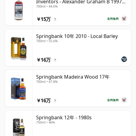
Inventors - Alexander Graham B 1997
700ml • 44.6%
28年
￥15万
送料無料
?
Springbank 10年 2010 - Local Barley
700ml • 55.6%
￥16万
?
Springbank Madeira Wood 17年
700ml • 47.8%
￥16万
送料無料
?
Springbank 12年 - 1980s
750ml • 46%