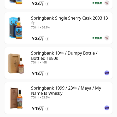
￥23万
送料無料
?
Springbank Single Sherry Cask 2003 13
年
700ml • 56.1%
￥23万
送料無料
?
Springbank 10年 / Dumpy Bottle /
Bottled 1980s
750ml • 46%
￥18万
?
Springbank 1999 / 23年 / Maya / My
Name Is Whisky
700ml • 53.2%
￥19万
?