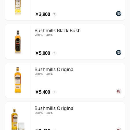
ブッシュミルズの特徴的な点の一つは、ブレンデッドウイ
スキーとシングルモルトウイスキーの両方が同じ名前で展
￥3,900
?
開されていることです。ブッシュミルズは、モルトウイス
キーがそのラインナップの中核であることを強調し、今日
Bushmills Black Bush
ではアイルランドで数少ないグレイン・トゥ・グラス蒸留
700ml • 40%
所の一つとして自らを位置づけており、モルトの蒸留、熟
成、ブレンディング、ボトリングのすべてが一つのサイト
￥5,000
?
で行われています。
ブッシュミルズは多くの愛飲家にとって、特にブッシュミ
Bushmills Original
700ml • 40%
ルズ・オリジナルとブラック・ブッシュといったブレンデ
ッドウイスキーで最もよく知られていますが、シングルモ
ルトも蒸留所の評判の中核を成しています。クラシックな
￥5,400
?
熟成ラインナップには依然として10年、16年、21年の表
現が含まれており、ハウススタイルは著しく滑らかでフル
Bushmills Original
ーツ主導の特徴を保ち、ハチミツ、バニラ、そして柔らか
700ml • 40%
な果樹園フルーツの特徴がプロファイルを定義する要素と
なっています。