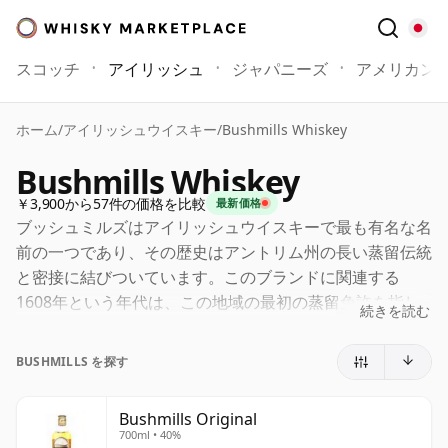
スコッチ
アイリッシュ
ジャパニーズ
アメリカン
ホーム
/
アイリッシュウイスキー
/
Bushmills Whiskey
Bushmills Whiskey
￥3,900から57件の価格を比較
最新価格
ブッシュミルズはアイリッシュウイスキーで最も有名な名
前の一つであり、その歴史はアントリム州の長い蒸留伝統
と密接に結びついています。このブランドに関連する
1608年という年代は、この地域の最初の蒸留免許を指し
続きを読む
ており、一方でオールド・ブッシュミルズ蒸留所自体は
18世紀にその設立の起源を辿ります。今日、ブッシュミ
BUSHMILLS を探す
ルズは世界最古の免許を持つウイスキー蒸留所として自ら
を位置づけ、その異例に長い歴史を中心としたアイデンテ
Bushmills Original
ィティの構築を続けています。
700ml • 40%