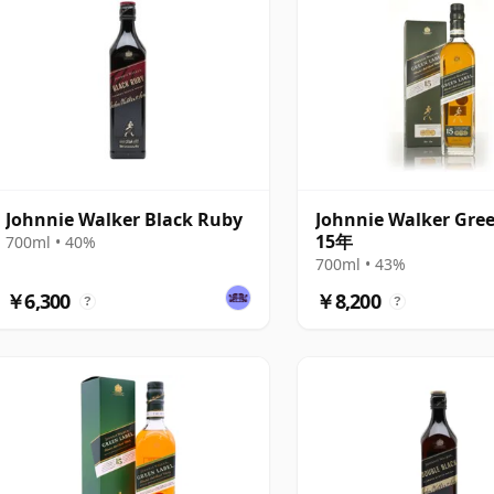
Johnnie Walker Black Ruby
Johnnie Walker Gree
15年
700ml • 40%
700ml • 43%
￥6,300
￥8,200
?
?