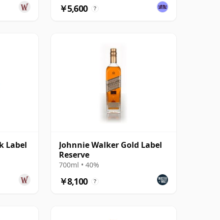
￥5,600
?
k Label
Johnnie Walker Gold Label
Reserve
700ml • 40%
￥8,100
?