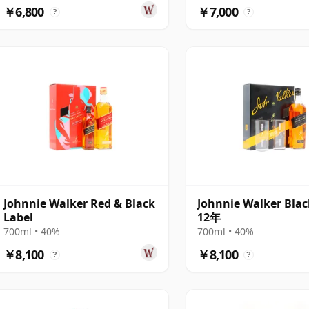
￥6,800
￥7,000
?
?
Johnnie Walker Red & Black
Johnnie Walker Blac
Label
12年
700ml • 40%
700ml • 40%
￥8,100
￥8,100
?
?