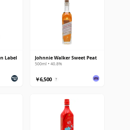
n Label
Johnnie Walker Sweet Peat
500ml • 40.8%
￥6,500
?