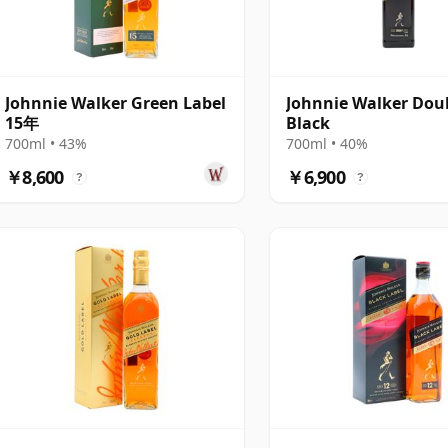
Johnnie Walker Green Label
Johnnie Walker Dou
15年
Black
700ml • 43%
700ml • 40%
￥8,600
￥6,900
?
?