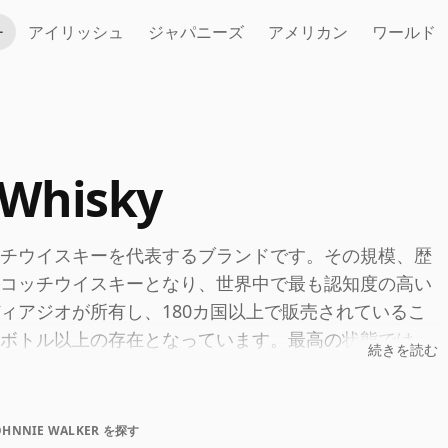
チ
アイリッシュ
ジャパニーズ
アメリカン
ワールド
 Whisky
チウイスキーを代表するブランドです。その規模、歴
コッチウイスキーとなり、世界中で最も認知度の高い
ィアジオが所有し、180カ国以上で販売されているこ
ボトル以上の存在となっています。最高の状態では、
続きを読む
ィング技術を表現しながらも、明確なスタイル感を失
洗練され、すぐに識別できる味わいです。
OHNNIE WALKER を探す
ブランドの最も明確な表現であり続けています。レッ