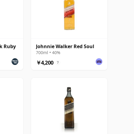
ck Ruby
Johnnie Walker Red Soul
700ml • 40%
￥4,200
?