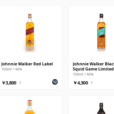
み方のために作られており、ブラックラベルでは古典
り鮮明に現れ、層状のスモーク、ダークフルーツ、バ
リザーブはより丸みがあり、蜂蜜のような甘さのスタ
ラインに位置し、希少な原酒から作られ、長年にわた
ある表現として位置づけられています。
び高級ウイスキーにもより意図的に力を入れており、
ォルトプラットフォームなどの追加により、従来のラベ
それでも、ジョニーウォーカーの持続的な魅力は、最
Johnnie Walker Red Label
Johnnie Walker Blac
。それは、スモークを全体の物語ではなく、シグネチ
Squid Game Limited
700ml • 40%
スの取れたブレンデッドスコッチウイスキーです。
700ml • 40%
￥3,800
￥4,300
?
?