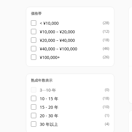
ドラベルはミキシングやエネルギッシュな飲
的なジョニーウォーカーのプロファイルがよ
価格帯
ニラ、スパイスが特徴です。ゴールドラベル
< ¥10,000
(28)
イルを提供し、ブルーラベルはハウスの高級
¥10,000 – ¥20,000
(12)
ってレギュラーラインナップの中で最も権威
¥20,000 – ¥40,000
(18)
¥40,000 – ¥100,000
(46)
近年、ジョニーウォーカーはプレミアムおよ
¥100,000+
(26)
18年熟成、特別版、ジョニーウォーカーヴ
ル階層を超えてブランドを拡張しています。
初に有名にしたものと同じところにあります
熟成年数表示
ャーの重要な部分として持つ、大胆でバラン
3 - 10 年
(0)
10 - 15 年
(18)
15 - 20 年
(10)
20 - 30 年
(1)
30 年以上
(4)