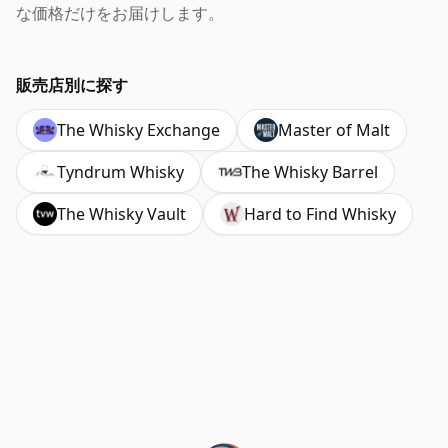
な価格だけをお届けします。
販売店別に探す
The Whisky Exchange
Master of Malt
Tyndrum Whisky
The Whisky Barrel
The Whisky Vault
Hard to Find Whisky