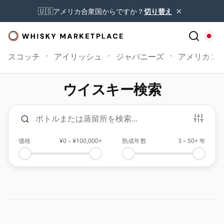
×
🇺🇸
アメリカ合衆国からですか？
切り替え
スコッチ
アイリッシュ
ジャパニーズ
アメリカン
ウイスキー検索
検索とフィルター
ボトルまたは蒸留所を検索
価格
¥0
–
¥100,000+
熟成年数
3
–
50+
年
最低 価格
最高 価格
最低 熟成年数
最高 熟成年数