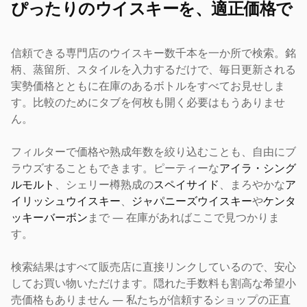
ぴったりのウイスキーを、適正価格で
信頼できる専門店のウイスキー数千本を一か所で検索。銘
柄、蒸留所、スタイルを入力するだけで、毎日更新される
実勢価格とともに在庫のあるボトルをすべてお見せしま
す。比較のためにタブを何枚も開く必要はもうありませ
ん。
フィルターで価格や熟成年数を絞り込むことも、自由にブ
ラウズすることもできます。ピーティーな
アイラ・シング
ルモルト
、シェリー樽熟成の
スペイサイド
、まろやかな
ア
イリッシュウイスキー
、
ジャパニーズウイスキー
や
ケンタ
ッキーバーボン
まで — 在庫があればここで見つかりま
す。
検索結果はすべて販売店に直接リンクしているので、安心
してお買い物いただけます。隠れた手数料も割高な希望小
売価格もありません — 私たちが信頼するショップの正直