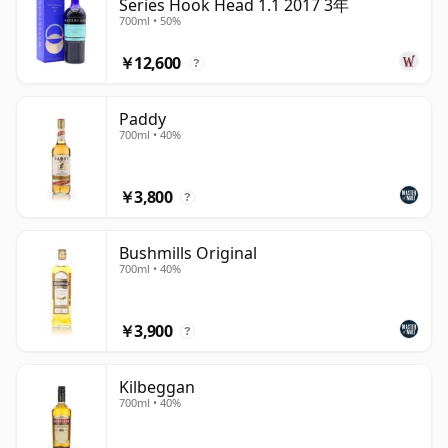
Series Hook Head 1.1 2017 3年
歴史ある生産者は依然として外資系企業の所有下にありま
700ml • 50%
すが、より広範なアイルランドウイスキー業界は現在、よ
り幅広く多様化しており、新しい独立系蒸留業者の数も増
￥12,600
?
加しています。
Paddy
アイルランドウイスキーは、しばしばよりスムーズで穏や
700ml • 40%
かなスタイルで有名ですが、今日のカテゴリーは古いステ
レオタイプが示唆するよりもはるかに多様です。クーリー
￥3,800
ブランドは、個性と風味に満ちた優れたsingle maltと
?
blended whiskyで多くのファンを獲得しています。そし
て特にレッドブレストは、支配的なジェムソンとブッシュ
Bushmills Original
700ml • 40%
ミルズのblended whiskyを超えて、アイルランドウイス
キーにはもっと多くの魅力があることを示し続けていま
す。
￥3,900
?
Kilbeggan
700ml • 40%