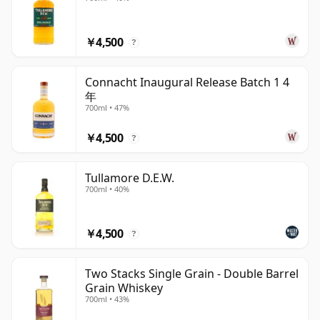
￥4,500
?
Connacht Inaugural Release Batch 1 4
年
700ml • 47%
￥4,500
?
Tullamore D.E.W.
700ml • 40%
￥4,500
?
Two Stacks Single Grain - Double Barrel
Grain Whiskey
700ml • 43%