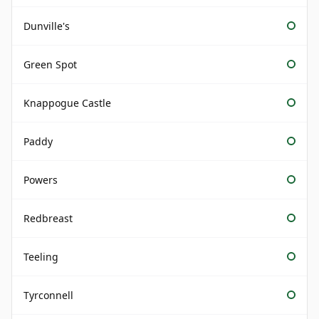
Dunville's
Green Spot
Knappogue Castle
Paddy
Powers
Redbreast
Teeling
Tyrconnell