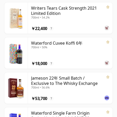
たって衰退しました。
Writers Tears Cask Strength 2021
Limited Edition
2000年代初頭、アイルランドウイスキーの大部分は3つの
700ml • 54.2%
蒸留所で蒸留されていました：ミドルトン、ブッシュミル
￥22,400
ズ、クーリーです。当時、クーリーはキルベガン蒸留所も
?
所有しており、同蒸留所は主にウイスキー博物館として運
営されていた数年間を経て、最近生産を再開したばかりで
Waterford Cuvee Koffi 6年
700ml • 50%
した。しかし、それ以来状況は劇的に変化しました。アイ
ルランドウイスキーは大きな復活を遂げ、生産はもはやこ
れらの少数の拠点に集中しておらず、現在は島全体で多く
￥18,000
?
の新しい蒸留所が操業しています。
Jameson 22年 Small Batch /
所有権も変化しました。ミドルトンはペルノ・リカール傘
Exclusive to The Whisky Exchange
下のアイリッシュ・ディスティラーズの一部として残って
700ml • 56.6%
おり、ブッシュミルズはプロキシモ・スピリッツが所有
￥53,700
し、クーリーとキルベガンは、ビームによるクーリー買収
?
とその後の企業変更を経て、現在はサントリーグローバル
スピリッツの一部となっています。このように、最大手の
Waterford Single Farm Origin