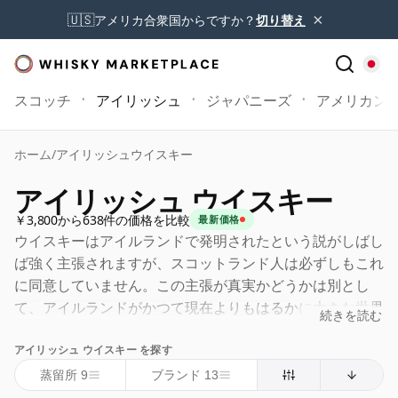
×
🇺🇸
アメリカ合衆国からですか？
切り替え
スコッチ
アイリッシュ
ジャパニーズ
アメリカン
ホーム
/
アイリッシュウイスキー
アイリッシュ ウイスキー
￥3,800から638件の価格を比較
最新価格
ウイスキーはアイルランドで発明されたという説がしばし
ば強く主張されますが、スコットランド人は必ずしもこれ
に同意していません。この主張が真実かどうかは別とし
て、アイルランドがかつて現在よりもはるかに大きな世界
続きを読む
のウイスキー市場シェアを享受していたことは確実のよう
アイリッシュ ウイスキー を探す
です。不運から経営不振、そしてより広範な政治的・経済
的圧力まで、様々な理由により、アイルランドのウイスキ
蒸留所 9
ブランド 13
ー産業は世界市場での地位を失い、20世紀の大部分にわ