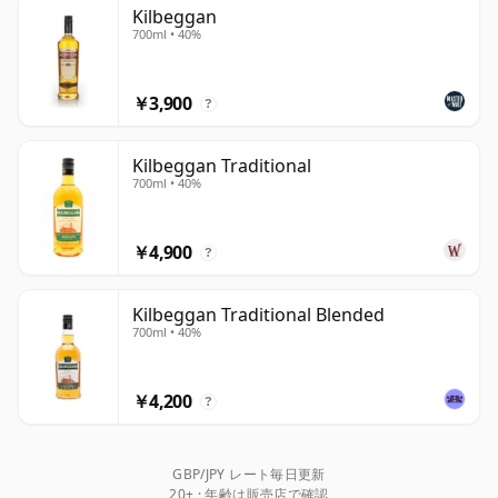
ハウススタイルは親しみやすさ、モルトの特徴、そして多
Kilbeggan
700ml • 40%
くの3回蒸留アイルランドブレンドよりもやや豊かな質感
を基盤としています。キルベガンのコアブレンデッドウイ
スキーは3回蒸留ではなく2回蒸留で造られており、この
￥3,900
?
カテゴリーに期待される滑らかさを保ちながら、より多く
の穀物とモルトの特徴を保持しています。メインブレンド
Kilbeggan Traditional
と並んで、シングルグレーン、トリプルカスク、スモール
700ml • 40%
バッチライなどの表現がラインナップに含まれており、後
者は歴史的なアイルランドのレシピにインスパイアされた
￥4,900
?
ライ麦を多用したマッシュビルを採用しています。
キルベガンが特に魅力的なのは、過去と現在を橋渡しする
Kilbeggan Traditional Blended
700ml • 40%
方法です。蒸留所には世界最古の現役ウイスキーポットス
チルの一つを含む、驚くべき現存設備がありますが、ブラ
ンドの現在のラインナップは単に歴史的というよりも、活
￥4,200
?
発で多様性に富んだ印象を与えます。真の血統を持つアイ
ルランドウイスキーでありながら、現代市場で堂々と立つ
GBP/JPY レート毎日更新
のに十分な個性も備えています。
20+ · 年齢は販売店で確認