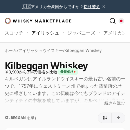
×
🇺🇸
アメリカ合衆国からですか？
切り替え
スコッチ
アイリッシュ
ジャパニーズ
アメリカン
ホーム
/
アイリッシュウイスキー
/
Kilbeggan Whiskey
Kilbeggan Whiskey
￥3,900から3件の価格を比較
最新価格
キルベガンはアイルランドウイスキーの最も古い名前の一
つで、1757年にウェストミース州で始まった蒸留所の歴
史に根ざしています。この伝統は今でもブランドのアイデ
ンティティの中核を成していますが、キルベガンは単なる
続きを読む
歴史的な生存者以上の存在です。元の敷地で生産が復活し
た生きた蒸留所であり、現代のアイルランドウイスキーの
KILBEGGAN を探す
中でも独特のスタイルを感じさせます。