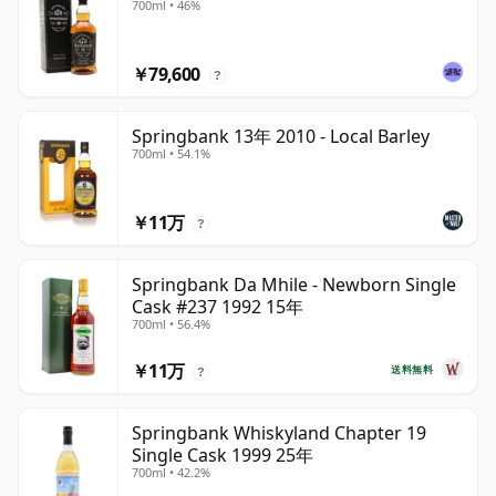
700ml • 46%
￥79,600
?
Springbank 13年 2010 - Local Barley
700ml • 54.1%
￥11万
?
Springbank Da Mhile - Newborn Single
Cask #237 1992 15年
700ml • 56.4%
￥11万
送料無料
?
Springbank Whiskyland Chapter 19
Single Cask 1999 25年
700ml • 42.2%