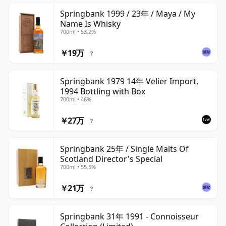
Springbank 1999 / 23年 / Maya / My
Name Is Whisky
700ml • 53.2%
￥19万
?
Springbank 1979 14年 Velier Import,
1994 Bottling with Box
700ml • 46%
￥27万
?
Springbank 25年 / Single Malts Of
Scotland Director's Special
700ml • 55.5%
￥21万
?
Springbank 31年 1991 - Connoisseur