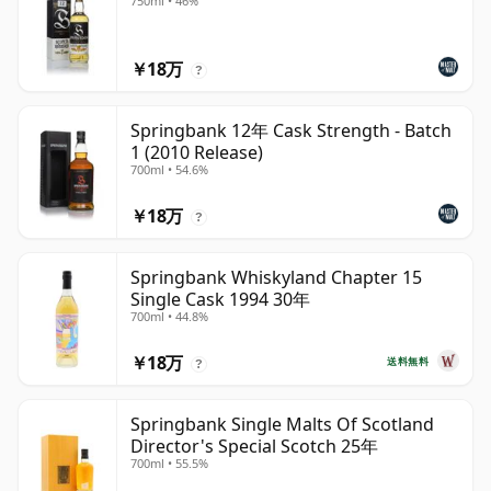
750ml • 46%
￥18万
?
Springbank 12年 Cask Strength - Batch
1 (2010 Release)
700ml • 54.6%
￥18万
?
Springbank Whiskyland Chapter 15
Single Cask 1994 30年
700ml • 44.8%
￥18万
送料無料
?
Springbank Single Malts Of Scotland
Director's Special Scotch 25年
700ml • 55.5%