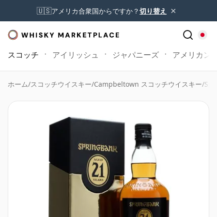
×
🇺🇸
アメリカ合衆国からですか？
切り替え
スコッチ
アイリッシュ
ジャパニーズ
アメリカン
ホーム
/
スコッチウイスキー
/
Campbeltown スコッチウイスキー
/
Spr