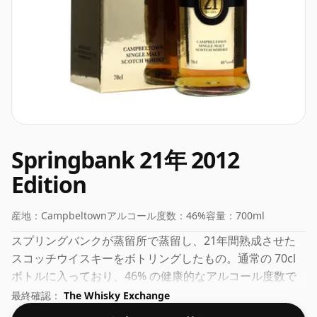
Springbank 21年 2012
Edition
産地：
Campbeltown
アルコール度数：
46%
容量：
700ml
スプリングバンクが蒸留所で蒸留し、21年間熟成させた
スコッチウイスキーをボトリングしたもの。通常の 70cl
ボトルに入っており、46% の健康的なアルコール度数で
瓶詰めされています。
最終確認：
The Whisky Exchange