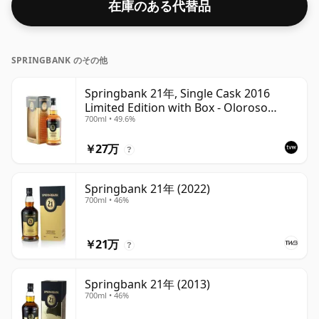
在庫のある代替品
SPRINGBANK のその他
Springbank 21年, Single Cask 2016
Limited Edition with Box - Oloroso
700ml • 49.6%
Sherry Butt
￥27万
?
Springbank 21年 (2022)
700ml • 46%
￥21万
?
Springbank 21年 (2013)
700ml • 46%