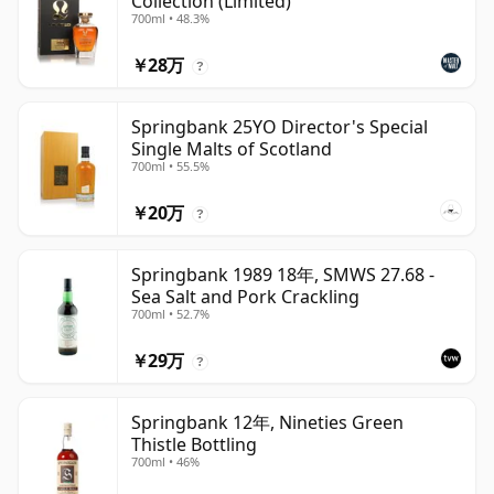
Collection (Limited)
700ml • 48.3%
￥28万
?
Springbank 25YO Director's Special
Single Malts of Scotland
700ml • 55.5%
￥20万
?
Springbank 1989 18年, SMWS 27.68 -
Sea Salt and Pork Crackling
700ml • 52.7%
￥29万
?
Springbank 12年, Nineties Green
Thistle Bottling
700ml • 46%