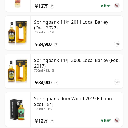
￥12万
送料無料
?
Springbank 11年 2011 Local Barley
(Dec. 2022)
700ml • 55.1%
￥84,900
?
Springbank 11年 2006 Local Barley (Feb.
2017)
700ml • 53.1%
￥84,900
?
Springbank Rum Wood 2019 Edition
Scot 15年
700ml • 51%
￥12万
送料無料
?