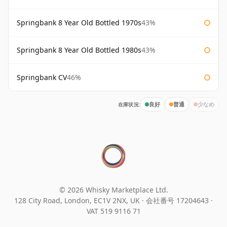
Springbank 8 Year Old Bottled 1970s
43%
Springbank 8 Year Old Bottled 1980s
43%
Springbank CV
46%
在庫状況:
良好
普通
少なめ
© 2026 Whisky Marketplace Ltd.
128 City Road, London, EC1V 2NX, UK ·
会社番号 17204643
·
VAT 519 9116 71