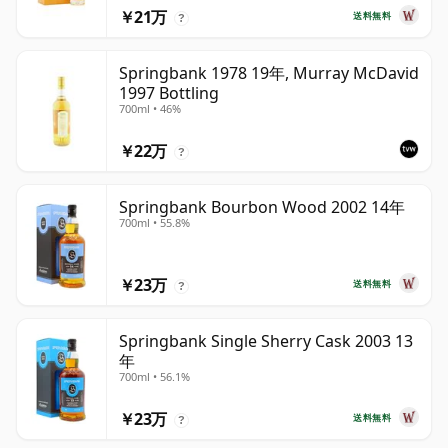
￥21万
送料無料
?
Springbank 1978 19年, Murray McDavid
1997 Bottling
700ml • 46%
￥22万
?
Springbank Bourbon Wood 2002 14年
700ml • 55.8%
￥23万
送料無料
?
Springbank Single Sherry Cask 2003 13
年
700ml • 56.1%
￥23万
送料無料
?