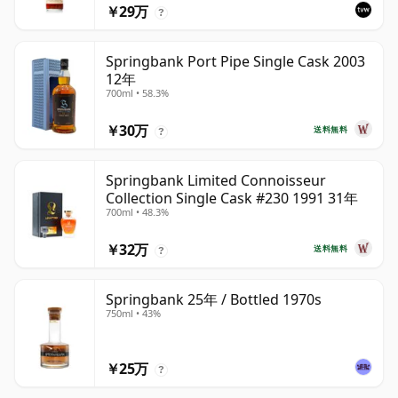
￥29万
?
Springbank Port Pipe Single Cask 2003
12年
700ml • 58.3%
￥30万
送料無料
?
Springbank Limited Connoisseur
Collection Single Cask #230 1991 31年
700ml • 48.3%
￥32万
送料無料
?
Springbank 25年 / Bottled 1970s
750ml • 43%
￥25万
?