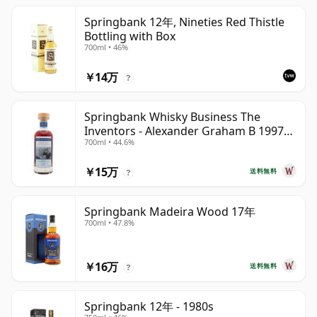
Springbank 12年, Nineties Red Thistle
Bottling with Box
700ml • 46%
￥14万
?
Springbank Whisky Business The
Inventors - Alexander Graham B 1997
700ml • 44.6%
28年
￥15万
送料無料
?
Springbank Madeira Wood 17年
700ml • 47.8%
￥16万
送料無料
?
Springbank 12年 - 1980s