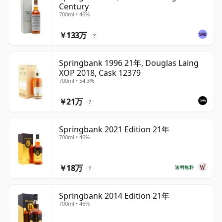
Century
700ml • 46%
￥133万
?
Springbank 1996 21年, Douglas Laing
XOP 2018, Cask 12379
700ml • 54.3%
￥21万
?
Springbank 2021 Edition 21年
700ml • 46%
￥18万
送料無料
?
Springbank 2014 Edition 21年
700ml • 46%