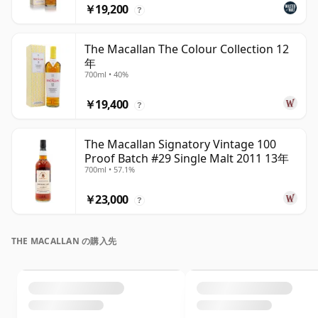
￥19,200
?
The Macallan The Colour Collection 12
年
700ml • 40%
￥19,400
?
The Macallan Signatory Vintage 100
Proof Batch #29 Single Malt 2011 13年
700ml • 57.1%
￥23,000
?
THE MACALLAN の購入先