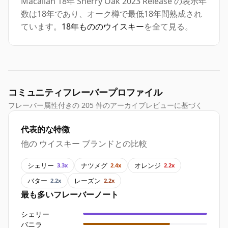
Macallan 18年 Sherry Oak 2023 Release の表示年
数は18年であり、オーク樽で最低18年間熟成され
ています。
18年もののウイスキー
を全て見る。
コミュニティフレーバープロファイル
フレーバー属性付きの 205 件のアーカイブレビューに基づく
代表的な特徴
他の ウイスキー ブランドとの比較
シェリー
ナツメグ
オレンジ
3.3x
2.4x
2.2x
バター
レーズン
2.2x
2.2x
最も多いフレーバーノート
シェリー
バニラ