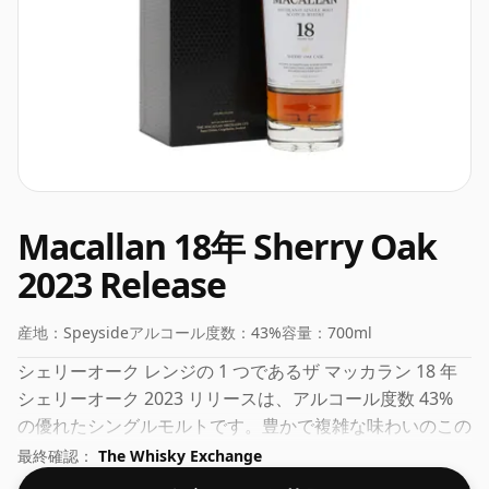
Macallan 18年 Sherry Oak
2023 Release
産地：
Speyside
アルコール度数：
43%
容量：
700ml
シェリーオーク レンジの 1 つであるザ マッカラン 18 年
シェリーオーク 2023 リリースは、アルコール度数 43%
の優れたシングルモルトです。豊かで複雑な味わいのこの
ウイスキーは、ドライフルーツと温かみのあるスパイスの
最終確認：
The Whisky Exchange
香りがします。一口ごとに、新鮮な生姜、太陽の光を浴び