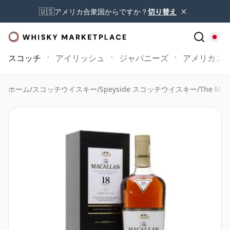
×
🇺🇸
アメリカ合衆国からですか？
切り替え
スコッチ
アイリッシュ
ジャパニーズ
アメリカン
ホーム
/
スコッチウイスキー
/
Speyside スコッチウイスキー
/
The Mac