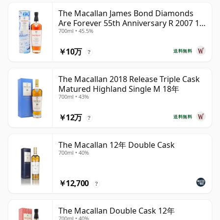
The Macallan James Bond Diamonds
Are Forever 55th Anniversary R 2007 18
700ml • 45.5%
年
￥10万
送料無料
?
The Macallan 2018 Release Triple Cask
Matured Highland Single M 18年
700ml • 43%
￥12万
送料無料
?
The Macallan 12年 Double Cask
700ml • 40%
￥12,700
?
The Macallan Double Cask 12年
700ml • 40%