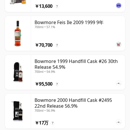
￥13,600
?
Bowmore Feis Ile 2009 1999 9年
700ml • 57.1%
￥70,700
?
Bowmore 1999 Handfill Cask #26 30th
Release 54.9%
700ml • 54.9%
￥95,500
?
Bowmore 2000 Handfill Cask #2495
22nd Release 56.9%
700ml • 56.9%
￥17万
?