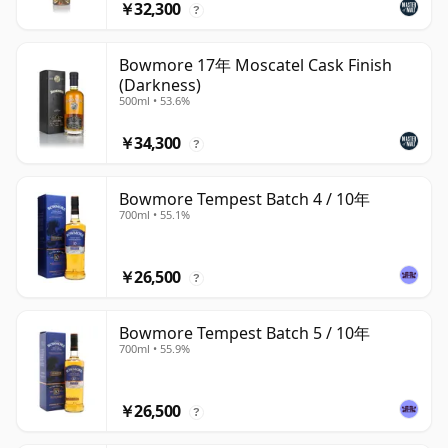
￥32,300
?
Bowmore 17年 Moscatel Cask Finish
(Darkness)
500ml • 53.6%
￥34,300
?
Bowmore Tempest Batch 4 / 10年
700ml • 55.1%
￥26,500
?
Bowmore Tempest Batch 5 / 10年
700ml • 55.9%
￥26,500
?