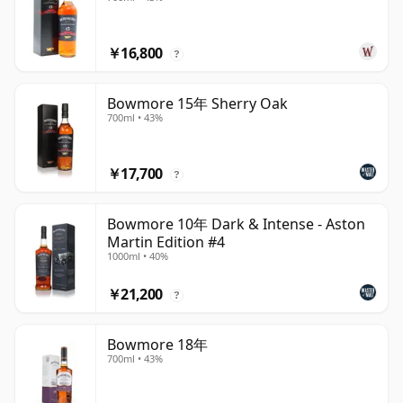
￥16,800
?
Bowmore 15年 Sherry Oak
700ml • 43%
￥17,700
?
Bowmore 10年 Dark & Intense - Aston
Martin Edition #4
1000ml • 40%
￥21,200
?
Bowmore 18年
700ml • 43%