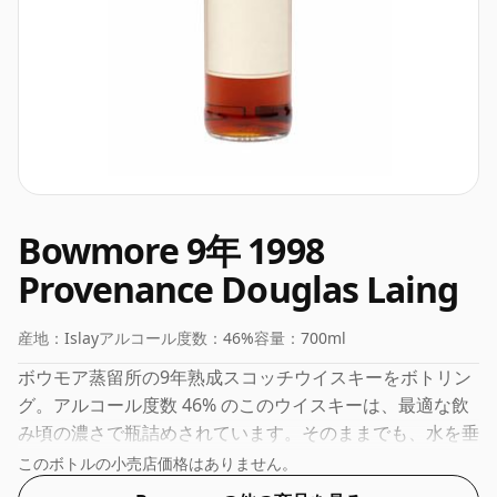
Bowmore 9年 1998
Provenance Douglas Laing
産地：
Islay
アルコール度数：
46%
容量：
700ml
ボウモア蒸留所の9年熟成スコッチウイスキーをボトリン
グ。アルコール度数 46% のこのウイスキーは、最適な飲
み頃の濃さで瓶詰めされています。そのままでも、水を垂
らしてもお召し上がりいただけます。
このボトルの小売店価格はありません。