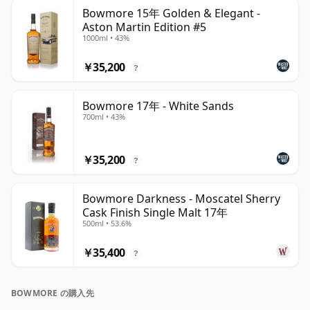
Bowmore 15年 Golden & Elegant -
Aston Martin Edition #5
1000ml • 43%
￥35,200
?
Bowmore 17年 - White Sands
700ml • 43%
￥35,200
?
Bowmore Darkness - Moscatel Sherry
Cask Finish Single Malt 17年
500ml • 53.6%
￥35,400
?
BOWMORE の購入先