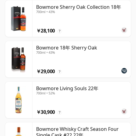
Bowmore Sherry Oak Collection 18年
700ml • 43%
￥28,100
?
Bowmore 18年 Sherry Oak
700ml • 43%
￥29,000
?
Bowmore Living Souls 22年
700ml • 52%
￥30,900
?
Bowmore Whisky Craft Season Four
Single Cask #22 22年