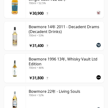
700ml • 52.5%
￥30,900
?
Bowmore 14年 2011 - Decadent Drams
(Decadent Drinks)
700ml • 53%
￥31,400
?
Bowmore 1996 13年, Whisky Vault Ltd
Edition
700ml • 46%
￥31,800
?
Bowmore 22年 - Living Souls
700ml • 52%