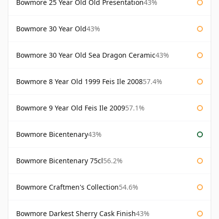
Bowmore 25 Year Old Old Presentation
43%
Bowmore 30 Year Old
43%
Bowmore 30 Year Old Sea Dragon Ceramic
43%
Bowmore 8 Year Old 1999 Feis Ile 2008
57.4%
Bowmore 9 Year Old Feis Ile 2009
57.1%
Bowmore Bicentenary
43%
Bowmore Bicentenary 75cl
56.2%
Bowmore Craftmen's Collection
54.6%
Bowmore Darkest Sherry Cask Finish
43%