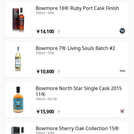
Bowmore 16年 Ruby Port Cask Finish
700ml • 43%
￥14,100
?
Bowmore 7年 Living Souls Batch #2
700ml • 55%
￥10,800
?
Bowmore North Star Single Cask 2015
11年
700ml • 56.1%
￥15,900
?
Bowmore Sherry Oak Collection 15年
700ml • 43%