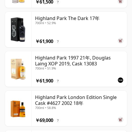
￥61,500
?
Highland Park The Dark 17年
700ml • 52.9%
￥61,900
?
Highland Park 1997 21年, Douglas
Laing XOP 2019, Cask 13083
700ml • 51.9%
￥61,900
?
Highland Park London Edition Single
Cask #4627 2002 18年
700ml • 58.8%
￥69,000
?