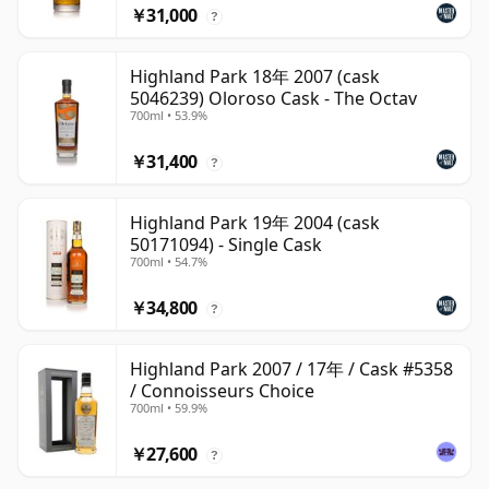
￥31,000
?
Highland Park 18年 2007 (cask
5046239) Oloroso Cask - The Octav
700ml • 53.9%
￥31,400
?
Highland Park 19年 2004 (cask
50171094) - Single Cask
700ml • 54.7%
￥34,800
?
Highland Park 2007 / 17年 / Cask #5358
/ Connoisseurs Choice
700ml • 59.9%
￥27,600
?