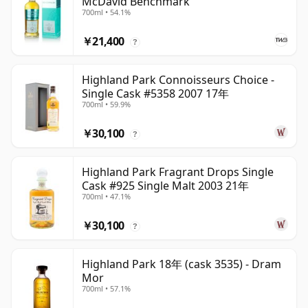
McDavid Benchmark
700ml • 54.1%
￥21,400
?
Highland Park Connoisseurs Choice -
Single Cask #5358 2007 17年
700ml • 59.9%
￥30,100
?
Highland Park Fragrant Drops Single
Cask #925 Single Malt 2003 21年
700ml • 47.1%
￥30,100
?
Highland Park 18年 (cask 3535) - Dram
Mor
700ml • 57.1%