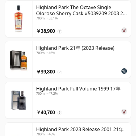
Highland Park The Octave Single
Oloroso Sherry Cask #5039209 2003 22
700ml • 53.1%
年
￥38,900
?
Highland Park 21年 (2023 Release)
700ml • 46%
￥39,800
?
Highland Park Full Volume 1999 17年
700ml • 47.2%
￥40,700
?
Highland Park 2023 Release 2001 21年
700ml • 46%