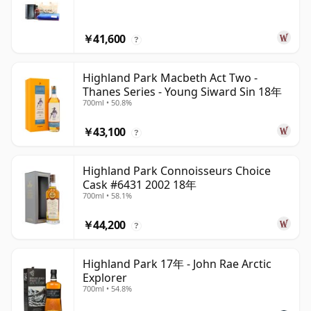
￥41,600
?
Highland Park Macbeth Act Two -
Thanes Series - Young Siward Sin 18年
700ml • 50.8%
￥43,100
?
Highland Park Connoisseurs Choice
Cask #6431 2002 18年
700ml • 58.1%
￥44,200
?
Highland Park 17年 - John Rae Arctic
Explorer
700ml • 54.8%