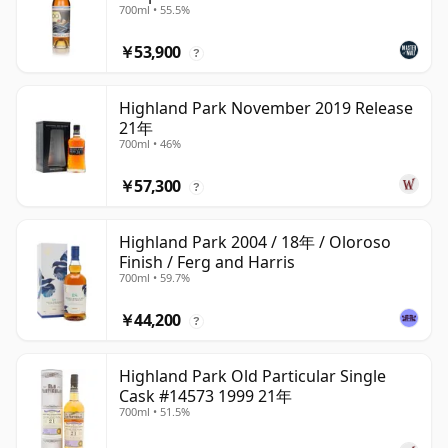
700ml • 55.5%
￥53,900
?
Highland Park November 2019 Release
21年
700ml • 46%
￥57,300
?
Highland Park 2004 / 18年 / Oloroso
Finish / Ferg and Harris
700ml • 59.7%
￥44,200
?
Highland Park Old Particular Single
Cask #14573 1999 21年
700ml • 51.5%