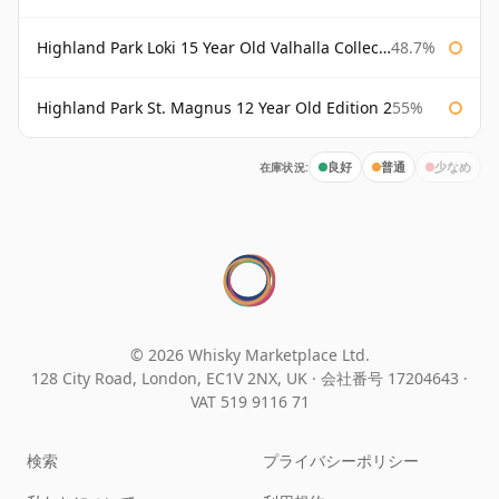
Highland Park Loki 15 Year Old Valhalla Collection
48.7%
Highland Park St. Magnus 12 Year Old Edition 2
55%
在庫状況:
良好
普通
少なめ
© 2026 Whisky Marketplace Ltd.
128 City Road, London, EC1V 2NX, UK ·
会社番号 17204643
·
VAT 519 9116 71
検索
プライバシーポリシー