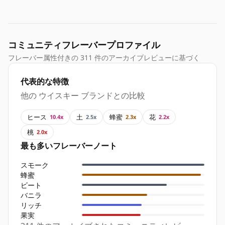
コミュニティフレーバープロファイル
フレーバー属性付きの 311 件のアーカイブレビューに基づく
代表的な特徴
他の ウイスキー ブランドとの比較
ヒース
土
蜂蜜
花
10.4x
2.5x
2.3x
2.2x
桃
2.0x
最も多いフレーバーノート
スモーク
蜂蜜
ピート
バニラ
リッチ
果実