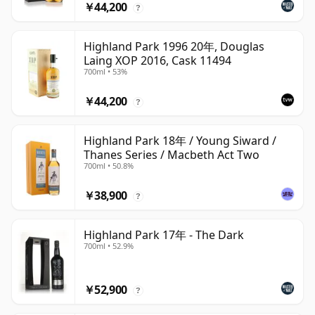
￥44,200
?
Highland Park 1996 20年, Douglas
Laing XOP 2016, Cask 11494
700ml • 53%
￥44,200
?
Highland Park 18年 / Young Siward /
Thanes Series / Macbeth Act Two
700ml • 50.8%
￥38,900
?
Highland Park 17年 - The Dark
700ml • 52.9%
￥52,900
?