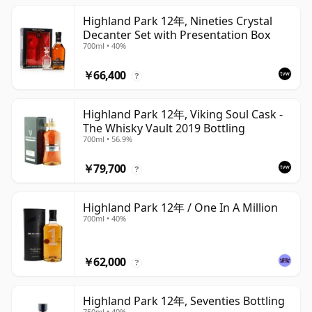
Highland Park 12年, Nineties Crystal
Decanter Set with Presentation Box
700ml • 40%
￥66,400
?
Highland Park 12年, Viking Soul Cask -
The Whisky Vault 2019 Bottling
700ml • 56.9%
￥79,700
?
Highland Park 12年 / One In A Million
700ml • 40%
￥62,000
?
Highland Park 12年, Seventies Bottling
750ml • 40%