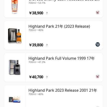
700ml • 53.1%
年
￥38,900
?
Highland Park 21年 (2023 Release)
700ml • 46%
￥39,800
?
Highland Park Full Volume 1999 17年
700ml • 47.2%
￥40,700
?
Highland Park 2023 Release 2001 21年
700ml • 46%