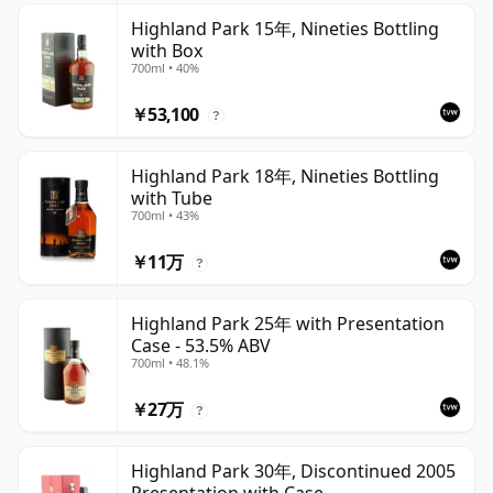
Highland Park 15年, Nineties Bottling
with Box
700ml • 40%
￥53,100
?
Highland Park 18年, Nineties Bottling
with Tube
700ml • 43%
￥11万
?
Highland Park 25年 with Presentation
Case - 53.5% ABV
700ml • 48.1%
￥27万
?
Highland Park 30年, Discontinued 2005