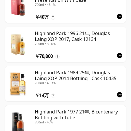
Presentation with Case
700ml • 48.1%
￥40万
?
Highland Park 1996 21年, Douglas
Laing XOP 2017, Cask 12134
700ml • 50.6%
￥70,800
?
Highland Park 1989 25年, Douglas
Laing XOP 2014 Bottling - Cask 10435
700ml • 43.3%
￥14万
?
Highland Park 1977 21年, Bicentenary
Bottling with Tube
700ml • 40%