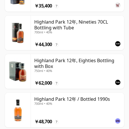
￥35,400
?
Highland Park 12年, Nineties 70CL
Bottling with Tube
700ml • 40%
￥44,300
?
Highland Park 12年, Eighties Bottling
with Box
750ml • 40%
￥62,000
?
Highland Park 12年 / Bottled 1990s
700ml • 40%
￥48,700
?