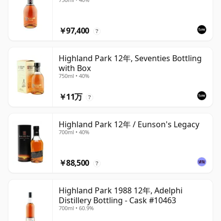
￥97,400
?
Highland Park 12年, Seventies Bottling
with Box
750ml • 40%
￥11万
?
Highland Park 12年 / Eunson's Legacy
700ml • 40%
￥88,500
?
Highland Park 1988 12年, Adelphi
Distillery Bottling - Cask #10463
700ml • 60.9%