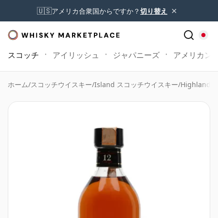
×
🇺🇸
アメリカ合衆国からですか？
切り替え
スコッチ
アイリッシュ
ジャパニーズ
アメリカン
ホーム
/
スコッチウイスキー
/
Island スコッチウイスキー
/
Highland P