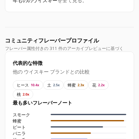
年もののウイスキー
を全て見る。
コミュニティフレーバープロファイル
フレーバー属性付きの 311 件のアーカイブレビューに基づく
代表的な特徴
他の ウイスキー ブランドとの比較
ヒース
土
蜂蜜
花
10.4x
2.5x
2.3x
2.2x
桃
2.0x
最も多いフレーバーノート
スモーク
蜂蜜
ピート
バニラ