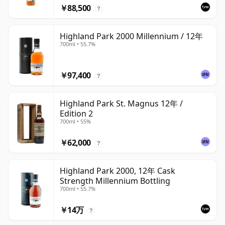
￥88,500
?
Highland Park 2000 Millennium / 12年
700ml • 55.7%
￥97,400
?
Highland Park St. Magnus 12年 /
Edition 2
700ml • 55%
￥62,000
?
Highland Park 2000, 12年 Cask
Strength Millennium Bottling
700ml • 55.7%
￥14万
?