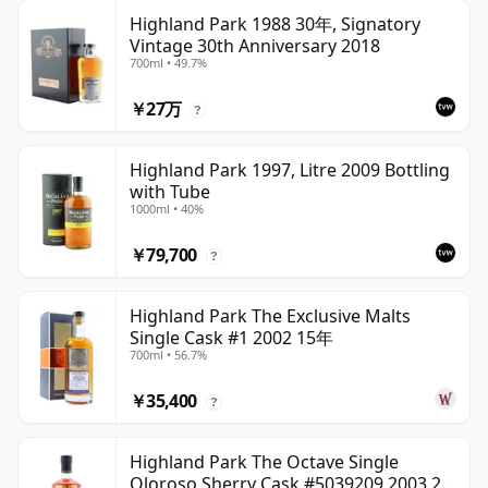
Highland Park 1988 30年, Signatory
Vintage 30th Anniversary 2018
700ml • 49.7%
￥27万
?
Highland Park 1997, Litre 2009 Bottling
with Tube
1000ml • 40%
￥79,700
?
Highland Park The Exclusive Malts
Single Cask #1 2002 15年
700ml • 56.7%
￥35,400
?
Highland Park The Octave Single
Oloroso Sherry Cask #5039209 2003 22