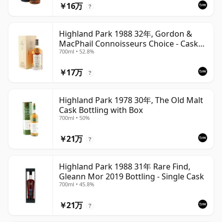
￥16万
?
Highland Park 1988 32年, Gordon &
MacPhail Connoisseurs Choice - Cask
700ml • 52.8%
1284
￥17万
?
Highland Park 1978 30年, The Old Malt
Cask Bottling with Box
700ml • 50%
￥21万
?
Highland Park 1988 31年 Rare Find,
Gleann Mor 2019 Bottling - Single Cask
700ml • 45.8%
￥21万
?