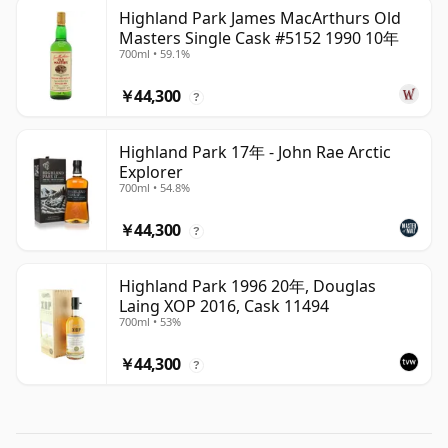
Highland Park James MacArthurs Old
Masters Single Cask #5152 1990 10年
700ml • 59.1%
￥44,300
?
Highland Park 17年 - John Rae Arctic
Explorer
700ml • 54.8%
￥44,300
?
Highland Park 1996 20年, Douglas
Laing XOP 2016, Cask 11494
700ml • 53%
￥44,300
?