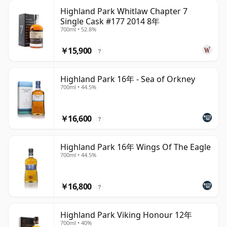
Highland Park Whitlaw Chapter 7
Single Cask #177 2014 8年
700ml • 52.8%
￥15,900
?
Highland Park 16年 - Sea of Orkney
700ml • 44.5%
￥16,600
?
Highland Park 16年 Wings Of The Eagle
700ml • 44.5%
￥16,800
?
Highland Park Viking Honour 12年
700ml • 40%