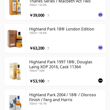
Thanes Series / Macbeth Act Two
700ml • 50.8%
￥39,000
?
Highland Park 18年 London Edition
700ml • 58.8%
￥63,200
?
Highland Park 1997 18年, Douglas
Laing XOP 2016, Cask 11364
700ml • 54%
￥53,100
?
Highland Park 2004 / 18年 / Oloroso
Finish / Ferg and Harris
700ml • 59.7%