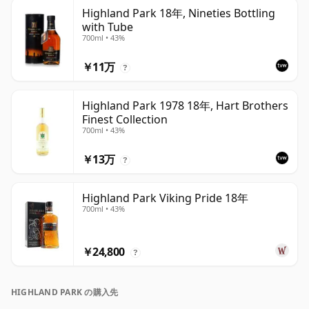
Highland Park 18年, Nineties Bottling
with Tube
700ml • 43%
￥11万
?
Highland Park 1978 18年, Hart Brothers
Finest Collection
700ml • 43%
￥13万
?
Highland Park Viking Pride 18年
700ml • 43%
￥24,800
?
HIGHLAND PARK の購入先