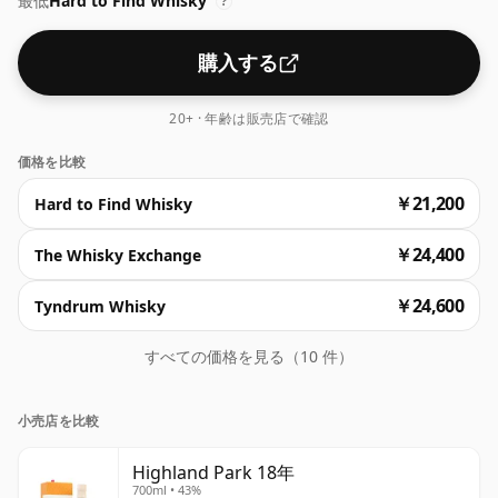
最低
Hard to Find Whisky
スキーの 1 つで、生産量も非常に安定しています。ハイ
?
ランド パークの素晴らしい人々に敬意を表します。
購入する
20+ · 年齢は販売店で確認
価格を比較
￥21,200
Hard to Find Whisky
￥24,400
The Whisky Exchange
￥24,600
Tyndrum Whisky
すべての価格を見る（10 件）
小売店を比較
Highland Park 18年
700ml • 43%