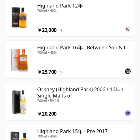
Highland Park 12年
700ml • 40%
￥23,000
?
Highland Park 16年 - Between You & I
700ml • 48%
￥25,700
?
Orkney (Highland Park) 2006 / 16年 /
Single Malts of
700ml • 59.2%
￥20,200
?
Highland Park 15年 - Pre 2017
700ml • 40%