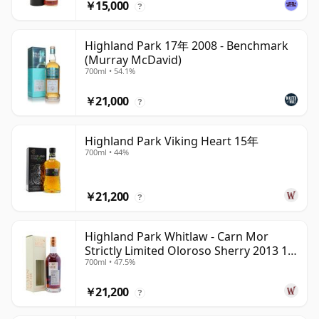
￥15,000
?
Highland Park 17年 2008 - Benchmark
(Murray McDavid)
700ml • 54.1%
￥21,000
?
Highland Park Viking Heart 15年
700ml • 44%
￥21,200
?
Highland Park Whitlaw - Carn Mor
Strictly Limited Oloroso Sherry 2013 10
700ml • 47.5%
年
￥21,200
?