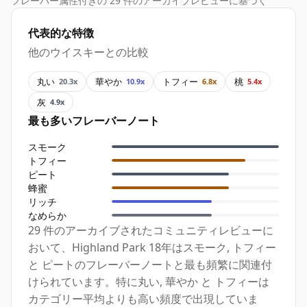
フレーバー属性付きの 29 件のアーカイブレビューに基づく
代表的な特徴
他のウイスキーとの比較
丸い
華やか
トフィー
桃
20.3x
10.9x
6.8x
5.4x
灰
4.9x
最も多いフレーバーノート
スモーク
トフィー
ピート
蜂蜜
リッチ
なめらか
29 件のアーカイブされたコミュニティレビューに
おいて、Highland Park 18年はスモーク, トフィー
と ピートのフレーバーノートと最も頻繁に関連付
けられています。特に丸い, 華やか と トフィーは
カテゴリー平均よりも高い頻度で出現していま