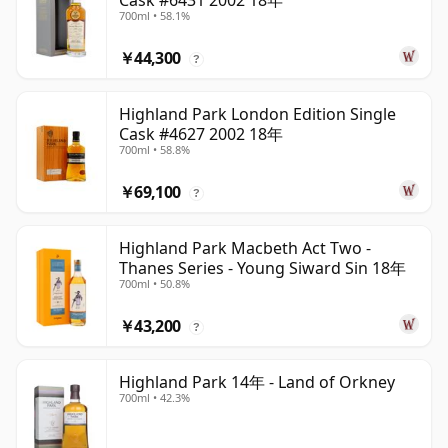
Cask #6431 2002 18年
700ml • 58.1%
￥44,300
?
Highland Park London Edition Single
Cask #4627 2002 18年
700ml • 58.8%
￥69,100
?
Highland Park Macbeth Act Two -
Thanes Series - Young Siward Sin 18年
700ml • 50.8%
￥43,200
?
Highland Park 14年 - Land of Orkney
700ml • 42.3%