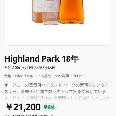
Highland Park 18年
￥21,200から11件の価格を比較
産地：
Island
アルコール度数：
43%
容量：
700ml
オークニーの蒸留所ハイランド パークの素晴らしいウイ
スキー。過去 10 年間で数々のトップ賞を受賞していま
す。リッチで複雑な味わいと素晴らしい口当たりのこのウ
￥21,200
イスキーは、愛好家にもカジュアルなウイスキー愛好家に
最安値
も愛されています。市場で最高の 18 年熟成スコッチ ウイ