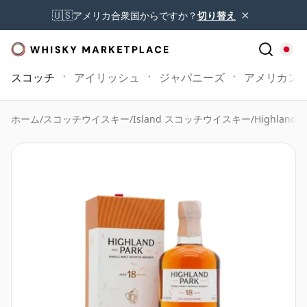
×
🇺🇸
アメリカ合衆国からですか？
切り替え
スコッチ
アイリッシュ
ジャパニーズ
アメリカン
ホーム
/
スコッチウイスキー
/
Island スコッチウイスキー
/
Highland P