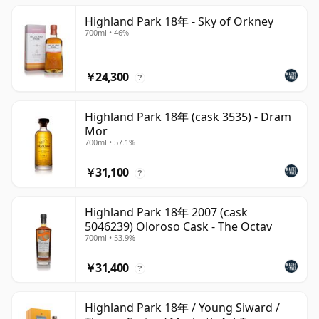
Highland Park 18年 - Sky of Orkney
700ml • 46%
￥24,300
?
Highland Park 18年 (cask 3535) - Dram
Mor
700ml • 57.1%
￥31,100
?
Highland Park 18年 2007 (cask
5046239) Oloroso Cask - The Octav
700ml • 53.9%
￥31,400
?
Highland Park 18年 / Young Siward /