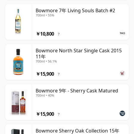
Bowmore 7年 Living Souls Batch #2
700ml • 55%
￥10,800
?
Bowmore North Star Single Cask 2015
11年
700ml • 56.1%
￥15,900
?
Bowmore 9年 - Sherry Cask Matured
700ml • 40%
￥15,900
?
Bowmore Sherry Oak Collection 15年