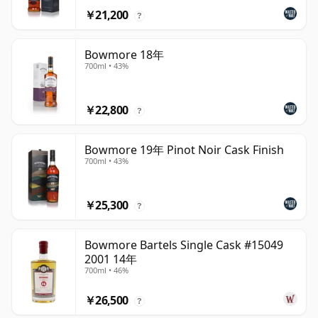
￥21,200
?
Bowmore 18年
700ml • 43%
￥22,800
?
Bowmore 19年 Pinot Noir Cask Finish
700ml • 43%
￥25,300
?
Bowmore Bartels Single Cask #15049
2001 14年
700ml • 46%
￥26,500
?