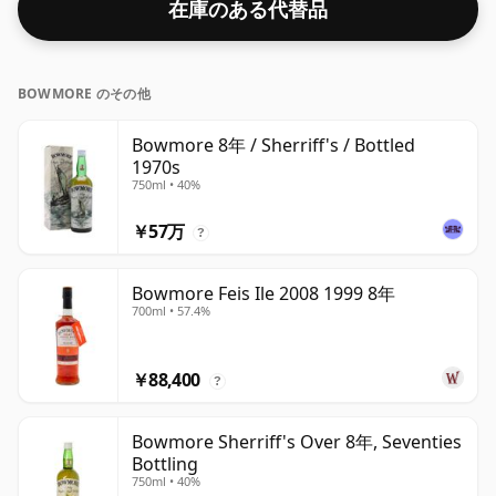
在庫のある代替品
BOWMORE のその他
Bowmore 8年 / Sherriff's / Bottled
1970s
750ml • 40%
￥57万
?
Bowmore Feis Ile 2008 1999 8年
700ml • 57.4%
￥88,400
?
Bowmore Sherriff's Over 8年, Seventies
Bottling
750ml • 40%