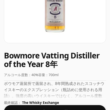
Bowmore Vatting Distiller
of the Year 8年
アルコール度数：
40%
容量：
700ml
ボウモア蒸留所で蒸留され、8年間熟成されたスコッチウ
イスキーのエクスプレッション（瓶詰めに使用される用
語）。強度の高いウイスキーではなく、アルコール度数
40% で、通常の 70cl のサイズで瓶詰めされています。
最終確認：
The Whisky Exchange