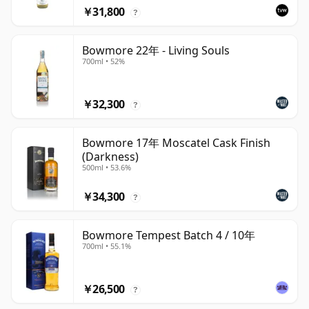
￥31,800
?
Bowmore 22年 - Living Souls
700ml • 52%
￥32,300
?
Bowmore 17年 Moscatel Cask Finish
(Darkness)
500ml • 53.6%
￥34,300
?
Bowmore Tempest Batch 4 / 10年
700ml • 55.1%
￥26,500
?