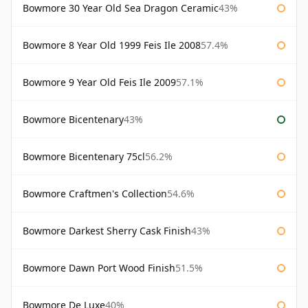
Bowmore 30 Year Old Sea Dragon Ceramic
43%
Bowmore 8 Year Old 1999 Feis Ile 2008
57.4%
Bowmore 9 Year Old Feis Ile 2009
57.1%
Bowmore Bicentenary
43%
Bowmore Bicentenary 75cl
56.2%
Bowmore Craftmen's Collection
54.6%
Bowmore Darkest Sherry Cask Finish
43%
Bowmore Dawn Port Wood Finish
51.5%
Bowmore De Luxe
40%