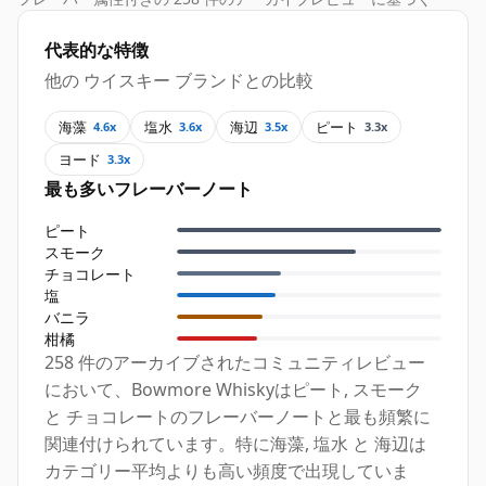
代表的な特徴
他の ウイスキー ブランドとの比較
海藻
塩水
海辺
ピート
4.6x
3.6x
3.5x
3.3x
ヨード
3.3x
最も多いフレーバーノート
ピート
スモーク
チョコレート
塩
バニラ
柑橘
258 件のアーカイブされたコミュニティレビュー
において、Bowmore Whiskyはピート, スモーク
と チョコレートのフレーバーノートと最も頻繁に
関連付けられています。特に海藻, 塩水 と 海辺は
カテゴリー平均よりも高い頻度で出現していま