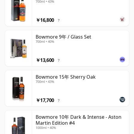
700ml • 43%
￥16,800
?
Bowmore 9年 / Glass Set
700ml • 40%
￥13,600
?
Bowmore 15年 Sherry Oak
700ml • 43%
￥17,700
?
Bowmore 10年 Dark & Intense - Aston
Martin Edition #4
1000ml • 40%