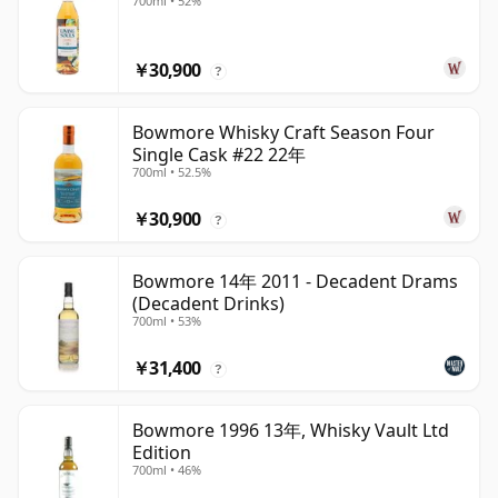
700ml • 52%
￥30,900
?
Bowmore Whisky Craft Season Four
Single Cask #22 22年
700ml • 52.5%
￥30,900
?
Bowmore 14年 2011 - Decadent Drams
(Decadent Drinks)
700ml • 53%
￥31,400
?
Bowmore 1996 13年, Whisky Vault Ltd
Edition
700ml • 46%