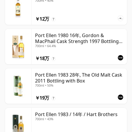
700ml • 40%
￥12万
?
Port Ellen 1980 16年, Gordon &
MacPhail Cask Strength 1997 Bottling
700ml • 64.4%
with Box
￥18万
?
Port Ellen 1983 28年, The Old Malt Cask
2011 Bottling with Box
700ml • 50%
￥19万
?
Port Ellen 1983 / 14年 / Hart Brothers
700ml • 43%