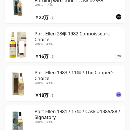
Bottling with Tube - Cask #2555
700ml • 51%
￥22万
?
Port Ellen 28年 1982 Connoisseurs
Choice
700ml • 43%
￥16万
?
Port Ellen 1983 / 11年 / The Cooper's
Choice
700ml • 43%
￥18万
?
Port Ellen 1981 / 17年 / Cask #1385/88 /
Signatory
700ml • 43%