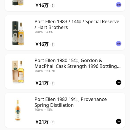
￥16万
?
Port Ellen 1983 / 14年 / Special Reserve
/ Hart Brothers
700ml • 43%
￥16万
?
Port Ellen 1980 15年, Gordon &
MacPhail Cask Strength 1996 Bottling
700ml • 63.9%
with Box
￥21万
?
Port Ellen 1982 19年, Provenance
Spring Distillation
700ml • 43%
￥21万
?