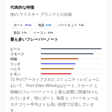
代表的な特徴
他の ウイスキー ブランドとの比較
ポート
海藻
バーベキュー
28.6x
8.9x
7.6x
薬品
ベーコン
5.0x
4.6x
最も多いフレーバーノート
ピート
スモーク
胡椒
リッチ
バニラ
レモン
72 件のアーカイブされたコミュニティレビューに
おいて、Port Ellen Whiskyはピート, スモーク と
胡椒のフレーバーノートと最も頻繁に関連付けら
れています。特にポート, 海藻 と バーベキューは
カテゴリー平均よりも高い頻度で出現していま
す。