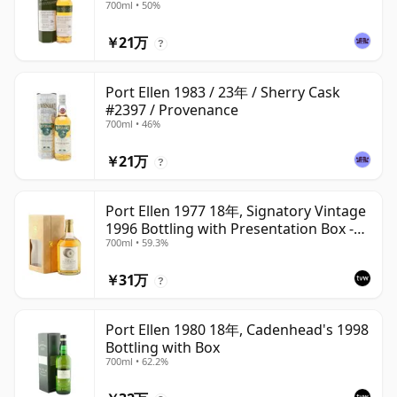
700ml • 50%
￥21万
?
Port Ellen 1983 / 23年 / Sherry Cask
#2397 / Provenance
700ml • 46%
￥21万
?
Port Ellen 1977 18年, Signatory Vintage
1996 Bottling with Presentation Box -
700ml • 59.3%
Cask 5566
￥31万
?
Port Ellen 1980 18年, Cadenhead's 1998
Bottling with Box
700ml • 62.2%