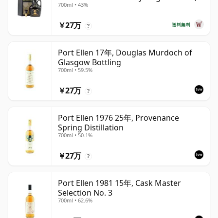
700ml • 43%
￥27万
送料無料
?
Port Ellen 17年, Douglas Murdoch of
Glasgow Bottling
700ml • 59.5%
￥27万
?
Port Ellen 1976 25年, Provenance
Spring Distillation
700ml • 50.1%
￥27万
?
Port Ellen 1981 15年, Cask Master
Selection No. 3
700ml • 62.6%