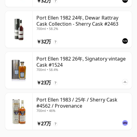
￥32万
?
Port Ellen 1982 24年, Dewar Rattray
Cask Collection - Sherry Cask #2463
700ml • 58.2%
￥32万
?
Port Ellen 1982 26年, Signatory vintage
Cask #1524
700ml • 58.4%
￥23万
?
Port Ellen 1983 / 25年 / Sherry Cask
#4562 / Provenance
700ml • 46%
￥27万
?