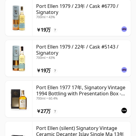
Port Ellen 1979 / 23年 / Cask #6770 /
Signatory
700ml • 43%
￥19万
?
Port Ellen 1979 / 22年 / Cask #5143 /
Signatory
700ml • 43%
￥19万
?
Port Ellen 1977 17年, Signatory Vintage
1994 Bottling with Presentation Box -
700ml • 60.4%
Cask 5560
￥27万
?
Port Ellen (silent) Signatory Vintage
Ceramic Decanter Islay Single Ma 13年