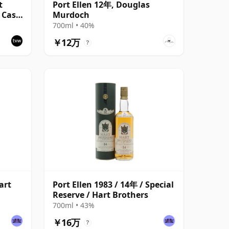
t
Port Ellen 12年, Douglas
, Cask
Murdoch
700ml • 40%
￥12万
?
art
Port Ellen 1983 / 14年 / Special
Reserve / Hart Brothers
700ml • 43%
￥16万
?