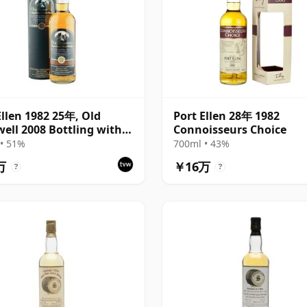
Ellen 1982 25年, Old
Port Ellen 28年 1982
ell 2008 Bottling with
Connoisseurs Choice
- Cask #2555
• 51%
700ml • 43%
万
￥16万
?
?