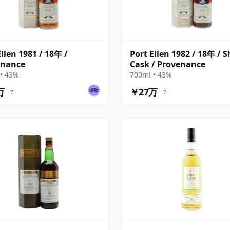
Ellen 1981 / 18年 /
Port Ellen 1982 / 18年 / S
enance
Cask / Provenance
• 43%
700ml • 43%
万
￥27万
?
?