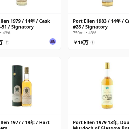
Ellen 1979 / 14年 / Cask
Port Ellen 1983 / 14年 / 
-51 / Signatory
#28 / Signatory
• 43%
750ml • 43%
万
￥18万
?
?
Ellen 1977 / 19年 / Hart
Port Ellen 1979 13年, Do
ers
Murdoch of Glasgow Bot