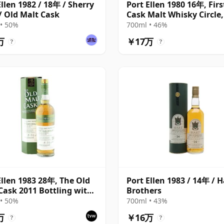
Ellen 1982 / 18年 / Sherry
Port Ellen 1980 16年, Firs
/ Old Malt Cask
Cask Malt Whisky Circle
89/589/44
• 50%
700ml • 46%
万
￥17万
?
?
Ellen 1983 28年, The Old
Port Ellen 1983 / 14年 / H
Cask 2011 Bottling with
Brothers
• 50%
700ml • 43%
万
￥16万
?
?