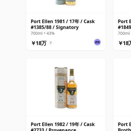
Port Ellen 1981 / 17年 / Cask
Port 
#1385/88 / Signatory
#1849
700ml • 43%
700ml 
￥18万
￥18
?
Port Ellen 1982 / 19年 / Cask
Port 
#2733 / Provenance
Broth