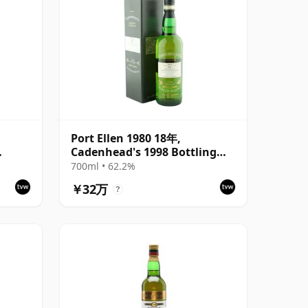
Port Ellen 1980 18年,
Cadenhead's 1998 Bottling
ion
with Box
700ml • 62.2%
￥32万
?