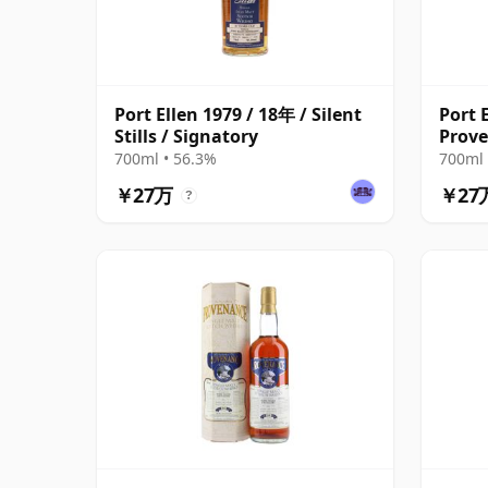
Port Ellen 1979 / 18年 / Silent
Port 
Stills / Signatory
Prov
700ml • 56.3%
700ml 
￥27万
￥27
?