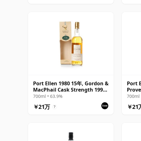
Port Ellen 1980 15年, Gordon &
Port 
MacPhail Cask Strength 1996
Prove
Bottling with Box
Distil
700ml • 63.9%
700ml 
￥21万
￥21
?