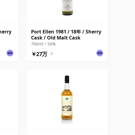
herry
Port Ellen 1981 / 18年 / Sherry
Cask / Old Malt Cask
700ml • 50%
￥27万
?