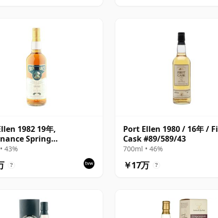
Ellen 1982 19年,
Port Ellen 1980 / 16年 / Fi
nance Spring
Cask #89/589/43
lation
• 43%
700ml • 46%
万
￥17万
?
?