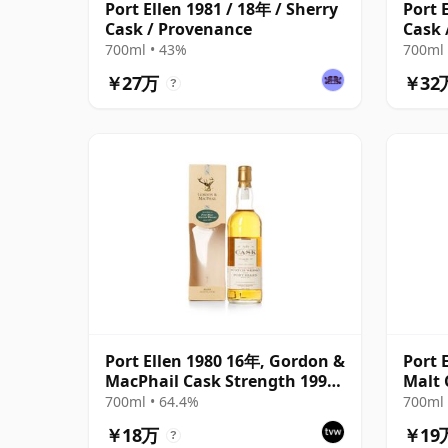
Port Ellen 1981 / 18年 / Sherry
Port 
Cask / Provenance
Cask 
700ml • 43%
700ml 
￥27万
￥32
?
Port Ellen 1980 16年, Gordon &
Port 
MacPhail Cask Strength 1997
Malt 
Bottling with Box
Box
700ml • 64.4%
700ml 
￥18万
￥19
?