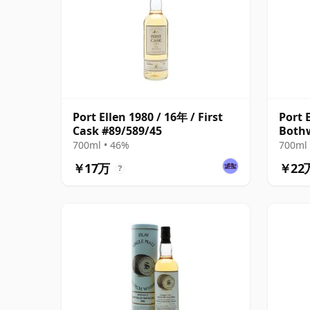
Port Ellen 1980 / 16年 / First
Port 
Cask #89/589/45
Bothw
Tube 
700ml • 46%
700ml 
￥17万
￥22
?