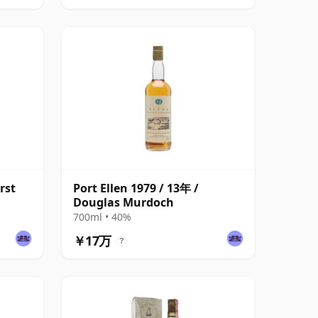
rst
Port Ellen 1979 / 13年 /
Douglas Murdoch
700ml • 40%
￥17万
?