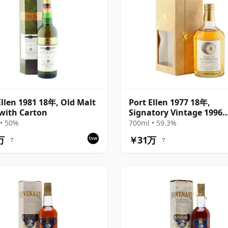
Ellen 1981 18年, Old Malt
Port Ellen 1977 18年,
with Carton
Signatory Vintage 1996
Bottling with Presentat
• 50%
700ml • 59.3%
Box - Cask 5566
万
￥31万
?
?