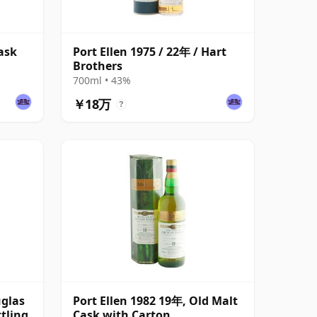
Cask
Port Ellen 1975 / 22年 / Hart
Brothers
700ml • 43%
￥18万
?
uglas
Port Ellen 1982 19年, Old Malt
tling
Cask with Carton