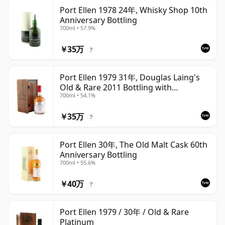
Port Ellen 1978 24年, Whisky Shop 10th
Anniversary Bottling
700ml • 57.9%
￥35万
?
Port Ellen 1979 31年, Douglas Laing's
Old & Rare 2011 Bottling with
700ml • 54.1%
Presentation Case
￥35万
?
Port Ellen 30年, The Old Malt Cask 60th
Anniversary Bottling
700ml • 55.6%
￥40万
?
Port Ellen 1979 / 30年 / Old & Rare
Platinum