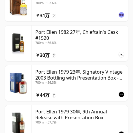
700ml • 52.6%
￥31万
?
Port Ellen 1982 27年, Chieftain's Cask
#1520
700ml • 56.8%
￥30万
?
Port Ellen 1979 23年, Signatory Vintage
2003 Bottling with Presentation Box -
700ml • 56.3%
Cask 6774 | Single Islay Malt Whisky |
56.3% | 70cl | The Whisky Vault
￥44万
?
Port Ellen 1979 30年, 9th Annual
Release with Presentation Box
700ml • 57.7%