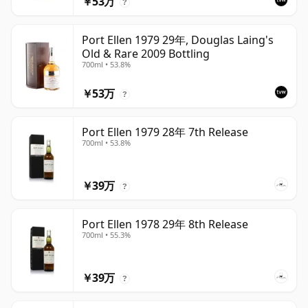
￥53万
?
Port Ellen 1979 29年, Douglas Laing's
Old & Rare 2009 Bottling
700ml • 53.8%
￥53万
?
Port Ellen 1979 28年 7th Release
700ml • 53.8%
￥39万
?
Port Ellen 1978 29年 8th Release
700ml • 55.3%
￥39万
?