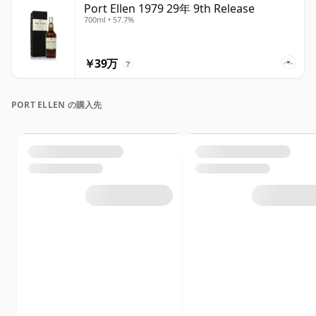
Port Ellen 1979 29年 9th Release
700ml • 57.7%
￥39万
?
PORT ELLEN の購入先