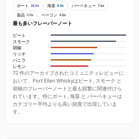
ポート
海藻
バーベキュー
28.6x
8.9x
7.6x
薬品
ベーコン
5.0x
4.6x
最も多いフレーバーノート
ピート
スモーク
胡椒
リッチ
バニラ
レモン
72 件のアーカイブされたコミュニティレビューに
おいて、Port Ellen Whiskyはピート, スモーク と
胡椒のフレーバーノートと最も頻繁に関連付けら
れています。特にポート, 海藻 と バーベキューは
カテゴリー平均よりも高い頻度で出現していま
す。