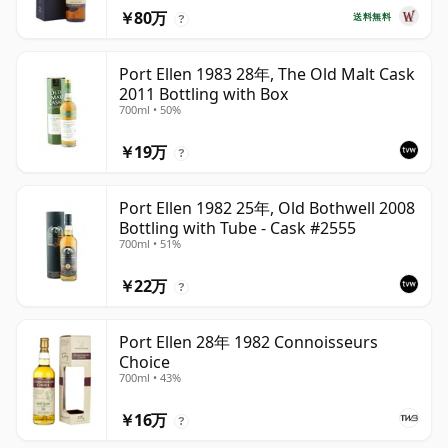
￥80万
送料無料
?
Port Ellen 1983 28年, The Old Malt Cask
2011 Bottling with Box
700ml • 50%
￥19万
?
Port Ellen 1982 25年, Old Bothwell 2008
Bottling with Tube - Cask #2555
700ml • 51%
￥22万
?
Port Ellen 28年 1982 Connoisseurs
Choice
700ml • 43%
￥16万
?