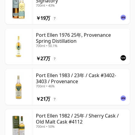
Signatory
700ml • 43%
￥19万
?
Port Ellen 1976 25年, Provenance
Spring Distillation
700ml • 50.1%
￥27万
?
Port Ellen 1983 / 23年 / Cask #3402-
3403 / Provenance
700ml • 46%
￥21万
?
Port Ellen 1982 / 25年 / Sherry Cask /
Old Malt Cask #4112
700ml • 50%