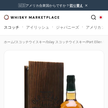
×
🇺🇸
アメリカ合衆国からですか？
切り替え
スコッチ
アイリッシュ
ジャパニーズ
アメリカン
ホーム
/
スコッチウイスキー
/
Islay スコッチウイスキー
/
Port Ellen Wh