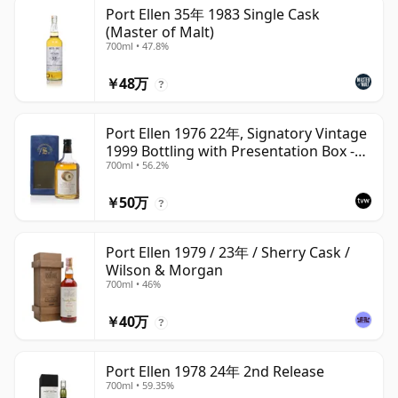
Port Ellen 35年 1983 Single Cask
(Master of Malt)
700ml • 47.8%
￥48万
?
Port Ellen 1976 22年, Signatory Vintage
1999 Bottling with Presentation Box -
700ml • 56.2%
Cask 4749
￥50万
?
Port Ellen 1979 / 23年 / Sherry Cask /
Wilson & Morgan
700ml • 46%
￥40万
?
Port Ellen 1978 24年 2nd Release
700ml • 59.35%