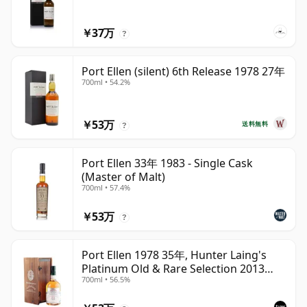
￥37万
?
Port Ellen (silent) 6th Release 1978 27年
700ml • 54.2%
￥53万
送料無料
?
Port Ellen 33年 1983 - Single Cask
(Master of Malt)
700ml • 57.4%
￥53万
?
Port Ellen 1978 35年, Hunter Laing's
Platinum Old & Rare Selection 2013
700ml • 56.5%
Bottling