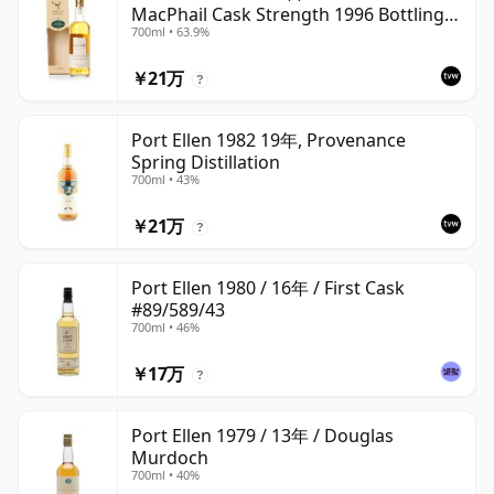
MacPhail Cask Strength 1996 Bottling
700ml • 63.9%
with Box
￥21万
?
Port Ellen 1982 19年, Provenance
Spring Distillation
700ml • 43%
￥21万
?
Port Ellen 1980 / 16年 / First Cask
#89/589/43
700ml • 46%
￥17万
?
Port Ellen 1979 / 13年 / Douglas
Murdoch
700ml • 40%