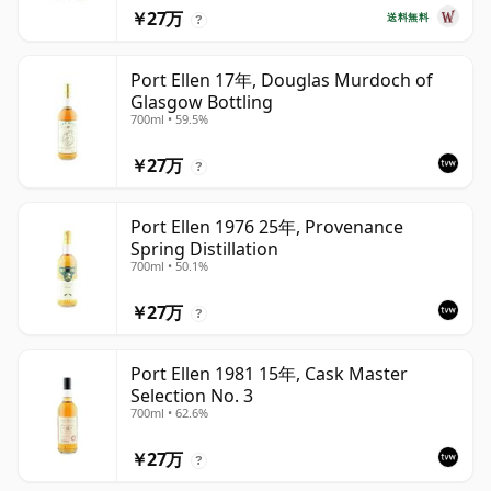
￥27万
送料無料
?
Port Ellen 17年, Douglas Murdoch of
Glasgow Bottling
700ml • 59.5%
￥27万
?
Port Ellen 1976 25年, Provenance
Spring Distillation
700ml • 50.1%
￥27万
?
Port Ellen 1981 15年, Cask Master
Selection No. 3
700ml • 62.6%
￥27万
?