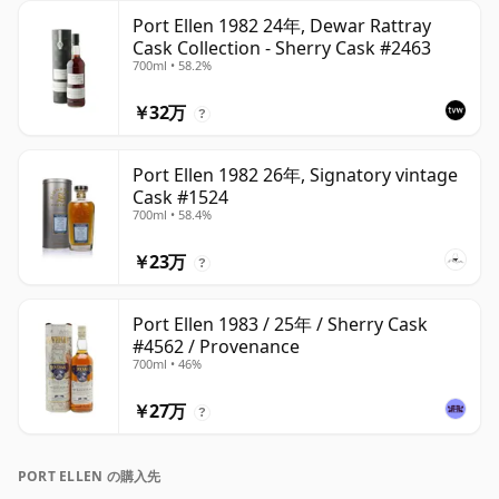
Port Ellen 1982 24年, Dewar Rattray
Cask Collection - Sherry Cask #2463
700ml • 58.2%
￥32万
?
Port Ellen 1982 26年, Signatory vintage
Cask #1524
700ml • 58.4%
￥23万
?
Port Ellen 1983 / 25年 / Sherry Cask
#4562 / Provenance
700ml • 46%
￥27万
?
PORT ELLEN の購入先