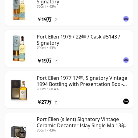
Signatory
700ml • 43%
￥19万
?
Port Ellen 1979 / 22年 / Cask #5143 /
Signatory
700ml • 43%
￥19万
?
Port Ellen 1977 17年, Signatory Vintage
1994 Bottling with Presentation Box -
700ml • 60.4%
Cask 5560
￥27万
?
Port Ellen (silent) Signatory Vintage
Ceramic Decanter Islay Single Ma 13年
700ml • 43%