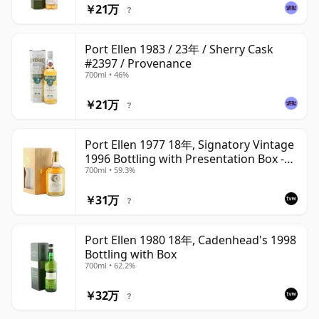
￥21万
?
Port Ellen 1983 / 23年 / Sherry Cask
#2397 / Provenance
700ml • 46%
￥21万
?
Port Ellen 1977 18年, Signatory Vintage
1996 Bottling with Presentation Box -
700ml • 59.3%
Cask 5566
￥31万
?
Port Ellen 1980 18年, Cadenhead's 1998
Bottling with Box
700ml • 62.2%
￥32万
?