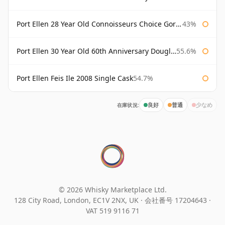
Port Ellen 28 Year Old Connoisseurs Choice Gordon & MacPhail
43%
Port Ellen 30 Year Old 60th Anniversary Douglas Laing
55.6%
Port Ellen Feis Ile 2008 Single Cask
54.7%
在庫状況:
良好
普通
少なめ
© 2026 Whisky Marketplace Ltd.
128 City Road, London, EC1V 2NX, UK ·
会社番号 17204643
·
VAT 519 9116 71