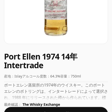
Port Ellen 1974 14年
Intertrade
産地：
Islay
アルコール度数：
64.3%
容量：
750ml
ポートエレン蒸留所の1974年のウイスキー。このポート
エレンのボトリングは、インタートレードによって選択さ
れ、1988 年にリリースされた樽から作られています。標
準的な 75cl ボトルに入っており、標準外の度数 64.3% で
最終確認：
The Whisky Exchange
す。