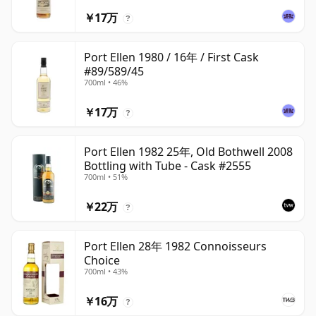
￥17万
?
Port Ellen 1980 / 16年 / First Cask
#89/589/45
700ml • 46%
￥17万
?
Port Ellen 1982 25年, Old Bothwell 2008
Bottling with Tube - Cask #2555
700ml • 51%
￥22万
?
Port Ellen 28年 1982 Connoisseurs
Choice
700ml • 43%
￥16万
?