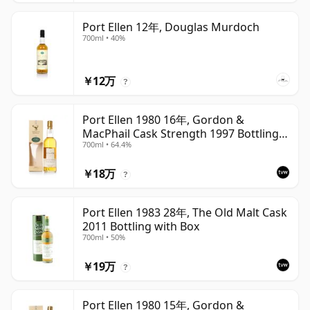
Port Ellen 12年, Douglas Murdoch
700ml • 40%
￥12万
?
Port Ellen 1980 16年, Gordon &
MacPhail Cask Strength 1997 Bottling
700ml • 64.4%
with Box
￥18万
?
Port Ellen 1983 28年, The Old Malt Cask
2011 Bottling with Box
700ml • 50%
￥19万
?
Port Ellen 1980 15年, Gordon &