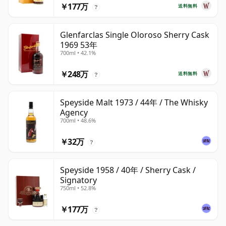
￥177万
送料無料
?
Glenfarclas Single Oloroso Sherry Cask
1969 53年
700ml • 42.1%
￥248万
送料無料
?
Speyside Malt 1973 / 44年 / The Whisky
Agency
700ml • 48.6%
￥32万
?
Speyside 1958 / 40年 / Sherry Cask /
Signatory
750ml • 52.8%
￥177万
?