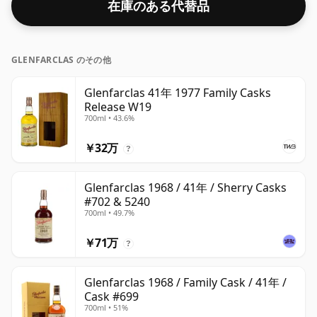
在庫のある代替品
GLENFARCLAS のその他
Glenfarclas 41年 1977 Family Casks
Release W19
700ml • 43.6%
￥32万
?
Glenfarclas 1968 / 41年 / Sherry Casks
#702 & 5240
700ml • 49.7%
￥71万
?
Glenfarclas 1968 / Family Cask / 41年 /
Cask #699
700ml • 51%