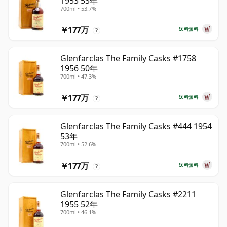
1953 53年
700ml • 53.7%
￥177万
送料無料
?
Glenfarclas The Family Casks #1758
1956 50年
700ml • 47.3%
￥177万
送料無料
?
Glenfarclas The Family Casks #444 1954
53年
700ml • 52.6%
￥177万
送料無料
?
Glenfarclas The Family Casks #2211
1955 52年
700ml • 46.1%