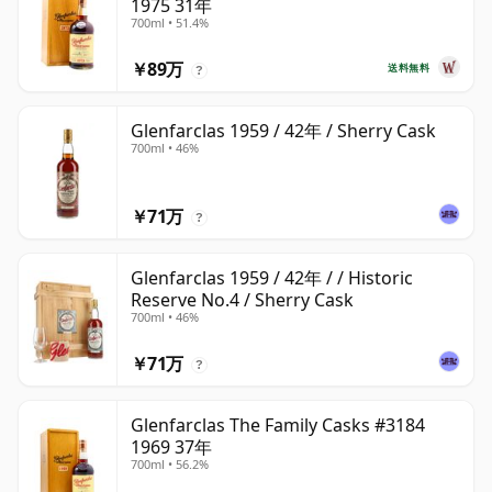
1975 31年
700ml • 51.4%
￥89万
送料無料
?
Glenfarclas 1959 / 42年 / Sherry Cask
700ml • 46%
￥71万
?
Glenfarclas 1959 / 42年 / / Historic
Reserve No.4 / Sherry Cask
700ml • 46%
￥71万
?
Glenfarclas The Family Casks #3184
1969 37年
700ml • 56.2%