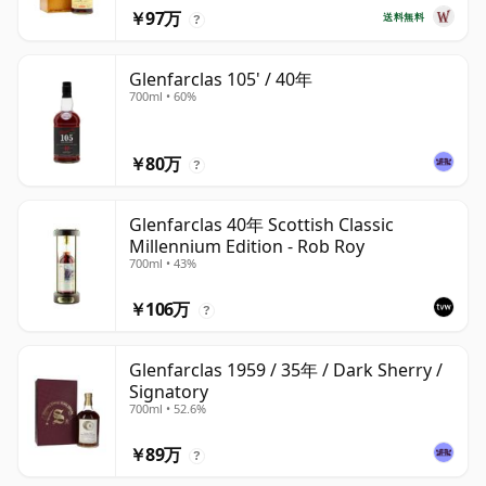
￥97万
送料無料
?
Glenfarclas 105' / 40年
700ml • 60%
￥80万
?
Glenfarclas 40年 Scottish Classic
Millennium Edition - Rob Roy
700ml • 43%
￥106万
?
Glenfarclas 1959 / 35年 / Dark Sherry /
Signatory
700ml • 52.6%
￥89万
?