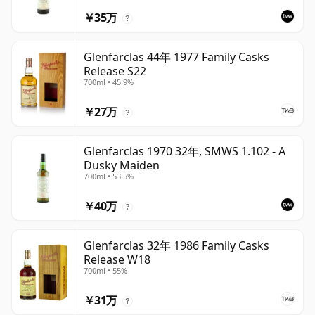
￥35万
?
Glenfarclas 44年 1977 Family Casks
Release S22
700ml • 45.9%
￥27万
?
Glenfarclas 1970 32年, SMWS 1.102 - A
Dusky Maiden
700ml • 53.5%
￥40万
?
Glenfarclas 32年 1986 Family Casks
Release W18
700ml • 55%
￥31万
?