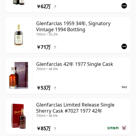
￥62万
?
Glenfarclas 1959 34年, Signatory
Vintage 1994 Bottling
700ml • 50.2%
￥71万
?
Glenfarclas 42年 1977 Single Cask
700ml • 48.6%
￥53万
?
Glenfarclas Limited Release Single
Sherry Cask #7027 1977 42年
700ml • 48.6%
￥85万
送料無料
?