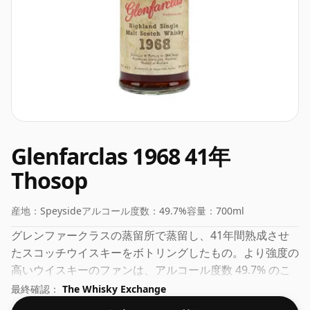
Glenfarclas 1968 41年
Thosop
産地：
Speyside
アルコール度数：
49.7%
容量：
700ml
グレンファークラスの蒸留所で蒸留し、41年間熟成させ
たスコッチウイスキーをボトリングしたもの。より強度の
高いウイスキーのファンは、アルコール度数 49.7% のこ
のボトリングに失望することはありません。
最終確認：
The Whisky Exchange