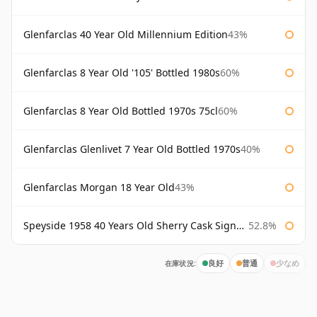
Glenfarclas 40 Year Old Millennium Edition
43%
Glenfarclas 8 Year Old '105' Bottled 1980s
60%
Glenfarclas 8 Year Old Bottled 1970s 75cl
60%
Glenfarclas Glenlivet 7 Year Old Bottled 1970s
40%
Glenfarclas Morgan 18 Year Old
43%
Speyside 1958 40 Years Old Sherry Cask Signatory
52.8%
在庫状況:
良好
普通
少なめ