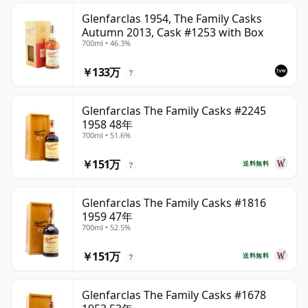
Glenfarclas 1954, The Family Casks
Autumn 2013, Cask #1253 with Box
700ml • 46.3%
￥133万
?
Glenfarclas The Family Casks #2245
1958 48年
700ml • 51.6%
￥151万
送料無料
?
Glenfarclas The Family Casks #1816
1959 47年
700ml • 52.5%
￥151万
送料無料
?
Glenfarclas The Family Casks #1678