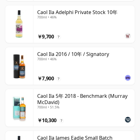
Caol Ila Adelphi Private Stock 10年
700ml • 46%
￥9,700
?
Caol Ila 2016 / 10年 / Signatory
700ml • 46%
￥7,900
?
Caol Ila 5年 2018 - Benchmark (Murray
McDavid)
700ml • 51.5%
￥10,300
?
Caol Ila James Eadie Small Batch