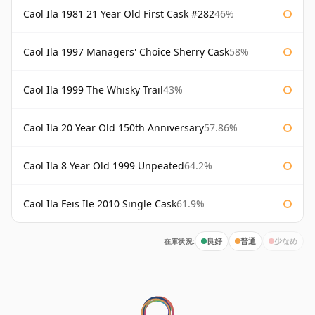
Caol Ila 1981 21 Year Old First Cask #282
46%
Caol Ila 1997 Managers' Choice Sherry Cask
58%
Caol Ila 1999 The Whisky Trail
43%
Caol Ila 20 Year Old 150th Anniversary
57.86%
Caol Ila 8 Year Old 1999 Unpeated
64.2%
Caol Ila Feis Ile 2010 Single Cask
61.9%
在庫状況:
良好
普通
少なめ