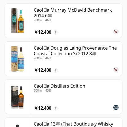
Caol Ila Murray McDavid Benchmark
2014 6年
700ml • 46%
￥12,400
?
Caol Ila Douglas Laing Provenance The
Coastal Collection Si 2012 8年
700ml • 46%
￥12,400
?
Caol Ila Distillers Edition
700ml • 43%
￥12,400
?
Caol Ila 13年 (That Boutique-y Whisky