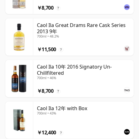
￥8,700
?
Caol Ila Great Drams Rare Cask Series
2013 9年
700ml • 48.2%
￥11,500
?
Caol Ila 10年 2016 Signatory Un-
Chillfiltered
700ml • 46%
￥8,700
?
Caol Ila 12年 with Box
700ml • 43%
￥12,400
?