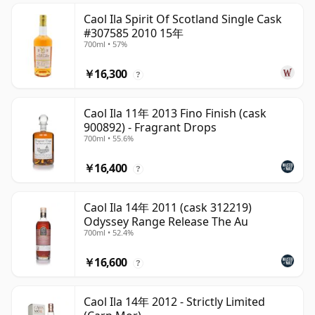
Caol Ila Spirit Of Scotland Single Cask
#307585 2010 15年
700ml • 57%
￥16,300
?
Caol Ila 11年 2013 Fino Finish (cask
900892) - Fragrant Drops
700ml • 55.6%
￥16,400
?
Caol Ila 14年 2011 (cask 312219)
Odyssey Range Release The Au
700ml • 52.4%
￥16,600
?
Caol Ila 14年 2012 - Strictly Limited