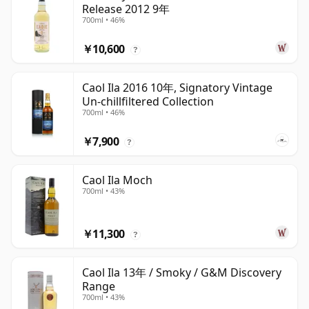
Release 2012 9年
700ml • 46%
￥10,600
?
Caol Ila 2016 10年, Signatory Vintage
Un-chillfiltered Collection
700ml • 46%
￥7,900
?
Caol Ila Moch
700ml • 43%
￥11,300
?
Caol Ila 13年 / Smoky / G&M Discovery
Range
700ml • 43%