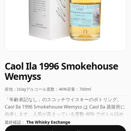
Caol Ila 1996 Smokehouse
Wemyss
産地：
Islay
アルコール度数：
46%
容量：
700ml
「年齢表記なし」のスコッチウイスキーのボトリング。
Caol Ila 1996 Smokehouse Wemyss は Caol Ila 蒸留所に
由来します。人気が高まっている度数 46% でボトル詰め
されており、飲み応えのあるアルコール度数です。
最終確認：
The Whisky Exchange