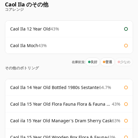
Caol Ila のその他
コアレンジ
Caol Ila 12 Year Old
43%
Caol Ila Moch
43%
在庫状況:
良好
普通
少なめ
その他のボトリング
Caol Ila 14 Year Old Bottled 1980s Sestante
64.7%
Caol Ila 15 Year Old Flora Fauna Flora & Fauna Flora
43%
Caol ila 15 Year Old Manager's Dram Sherry Cask
63%
Caol Ila 15 Year Old Wooden Box Flora & Fauna
43%