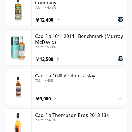
Company)
700ml • 45.8%
￥12,400
?
Caol Ila 10年 2014 - Benchmark (Murray
McDavid)
700ml • 53.1%
￥12,500
?
Caol Ila 10年 Adelphi's Islay
700ml • 46%
￥9,000
?
Caol Ila Thompson Bros 2013 13年
700ml • 54.9%