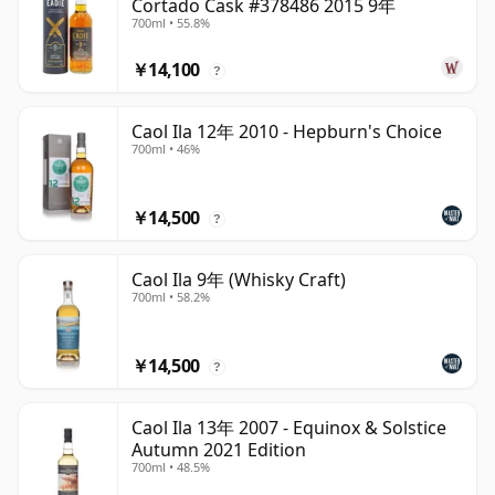
Cortado Cask #378486 2015 9年
700ml • 55.8%
￥14,100
?
Caol Ila 12年 2010 - Hepburn's Choice
700ml • 46%
￥14,500
?
Caol Ila 9年 (Whisky Craft)
700ml • 58.2%
￥14,500
?
Caol Ila 13年 2007 - Equinox & Solstice
Autumn 2021 Edition
700ml • 48.5%