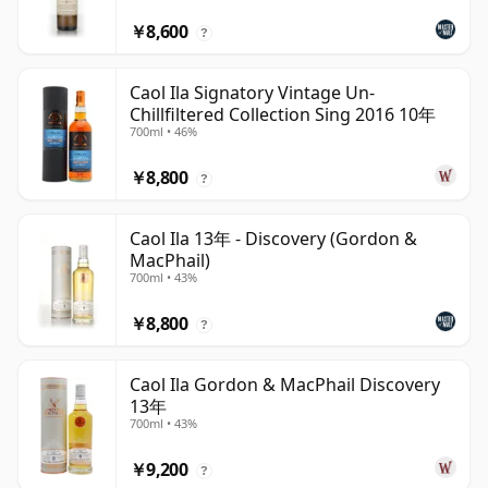
￥8,600
?
Caol Ila Signatory Vintage Un-
Chillfiltered Collection Sing 2016 10年
700ml • 46%
￥8,800
?
Caol Ila 13年 - Discovery (Gordon &
MacPhail)
700ml • 43%
￥8,800
?
Caol Ila Gordon & MacPhail Discovery
13年
700ml • 43%
￥9,200
?