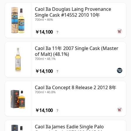
Caol Ila Douglas Laing Provenance
Single Cask #14552 2010 10年
700ml • 46%
￥14,100
?
Caol Ila 11年 2007 Single Cask (Master
of Malt) (48.1%)
700ml • 48.1%
￥14,100
?
Caol Ila Concept 8 Release 2 2012 8年
700ml • 40.8%
￥14,100
?
Caol Ila James Eadie Single Palo