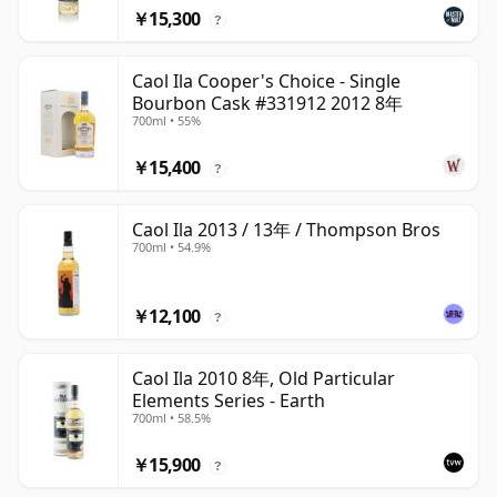
￥15,300
?
Caol Ila Cooper's Choice - Single
Bourbon Cask #331912 2012 8年
700ml • 55%
￥15,400
?
Caol Ila 2013 / 13年 / Thompson Bros
700ml • 54.9%
￥12,100
?
Caol Ila 2010 8年, Old Particular
Elements Series - Earth
700ml • 58.5%
￥15,900
?