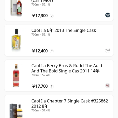
(Carn Mor)
700ml • 52.1%
￥17,300
?
Caol Ila 6年 2013 The Single Cask
700ml • 59.1%
￥12,400
?
Caol Ila Berry Bros & Rudd The Auld
And The Bold Single Cas 2011 14年
700ml • 52.4%
￥17,700
?
Caol Ila Chapter 7 Single Cask #325862
2012 8年
700ml • 51.4%