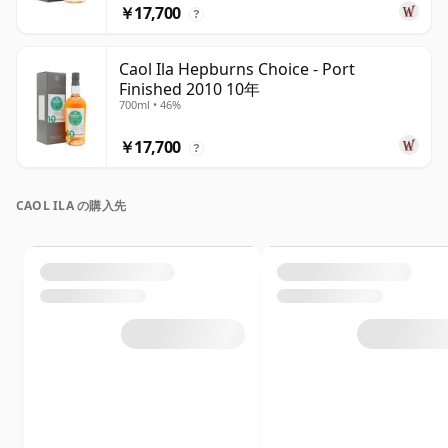
￥17,700
?
Caol Ila Hepburns Choice - Port
Finished 2010 10年
700ml • 46%
￥17,700
?
CAOL ILA の購入先