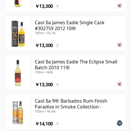
￥13,300
?
Caol Ila James Eadie Single Cask
#302759 2012 10年
700ml • 55.1%
￥13,300
?
Caol Ila James Eadie The Eclipse Small
Batch 2010 11年
700ml • 46%
￥13,300
?
Caol Ila 9年 Barbados Rum Finish
Paradise in Smoke Collection -
700ml • 48.4%
￥14,100
?