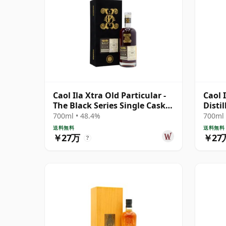
Caol Ila Xtra Old Particular -
Caol I
The Black Series Single Cask
Distil
1991 30年
Cask 
700ml • 48.4%
700ml 
送料無料
送料無料
￥27万
￥27
?