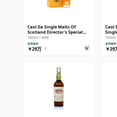
Caol Ila Single Malts Of
Caol 
Scotland Director's Special
Singl
Scotch 40年
700ml • 49%
700ml 
送料無料
送料無料
￥29万
￥29
?