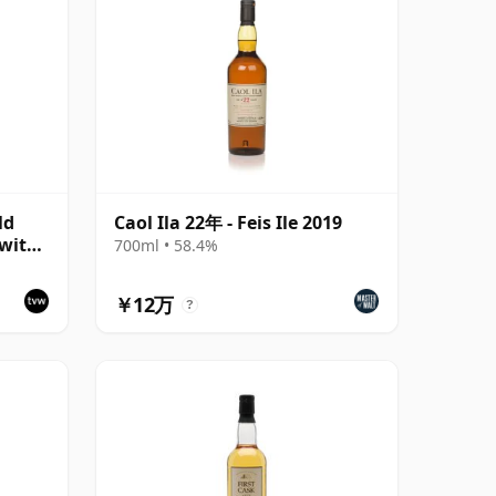
ld
Caol Ila 22年 - Feis Ile 2019
 with
700ml • 58.4%
￥12万
?