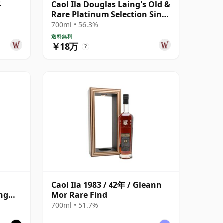
年
Caol Ila Douglas Laing's Old &
Rare Platinum Selection Sing
1984 25年
700ml • 56.3%
送料無料
￥18万
?
Caol Ila 1983 / 42年 / Gleann
ing
Mor Rare Find
700ml • 51.7%