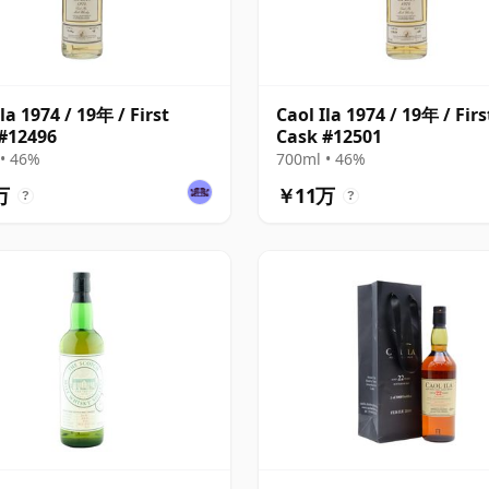
la 1974 / 19年 / First
Caol Ila 1974 / 19年 / Firs
#12496
Cask #12501
• 46%
700ml • 46%
万
￥11万
?
?