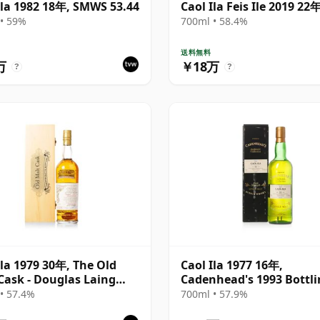
Ila 1982 18年, SMWS 53.44
Caol Ila Feis Ile 2019 22
• 59%
700ml • 58.4%
送料無料
万
￥18万
?
?
Ila 1979 30年, The Old
Caol Ila 1977 16年,
Cask - Douglas Laing
Cadenhead's 1993 Bottl
Anniversary 2009
with Box
• 57.4%
700ml • 57.9%
ing