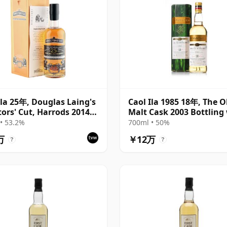
Ila 25年, Douglas Laing's
Caol Ila 1985 18年, The O
tors' Cut, Harrods 2014
Malt Cask 2003 Bottling
ing with Box
Carton
• 53.2%
700ml • 50%
万
￥12万
?
?