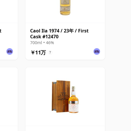
t
Caol Ila 1974 / 23年 / First
Cask #12470
700ml • 46%
￥11万
?