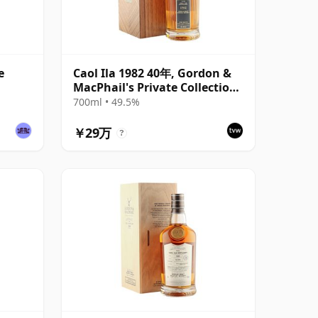
e
Caol Ila 1982 40年, Gordon &
MacPhail's Private Collection -
Cask 691
700ml • 49.5%
￥29万
?