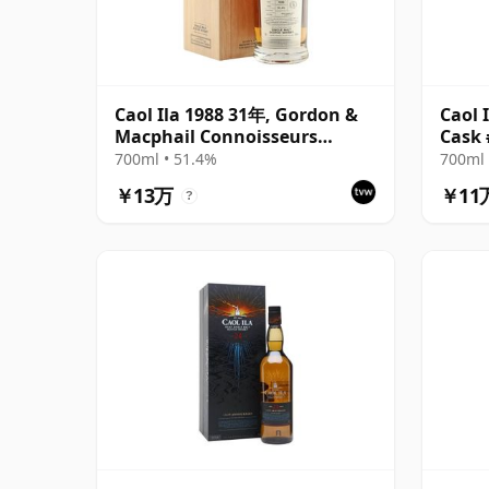
Caol Ila 1988 31年, Gordon &
Caol I
Macphail Connoisseurs
Cask 
Choice - Cask 225
700ml • 51.4%
700ml 
￥13万
￥11
?