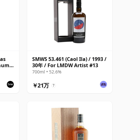
las
SMWS 53.461 (Caol Ila) / 1993 /
inum
30年 / For LMDW Artist #13
700ml • 52.6%
￥21万
?