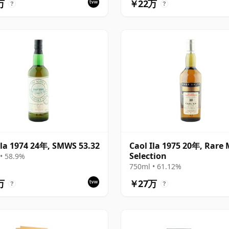
万
￥22万
?
?
Ila 1974 24年, SMWS 53.32
Caol Ila 1975 20年, Rare 
Selection
• 58.9%
750ml • 61.12%
万
￥27万
?
?