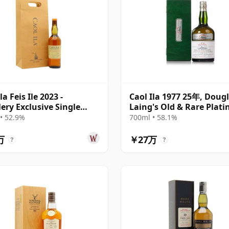
la Feis Ile 2023 -
Caol Ila 1977 25年, Doug
lery Exclusive Single
Laing's Old & Rare Plat
# 20年
Selection
• 52.9%
700ml • 58.1%
万
￥27万
?
?