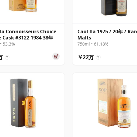
Ila Connoisseurs Choice
Caol Ila 1975 / 20年 / Rar
e Cask #3122 1984 38年
Malts
• 53.3%
750ml • 61.18%
万
￥22万
?
?