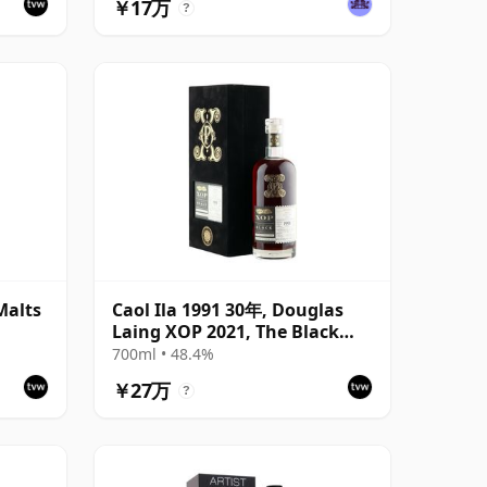
￥17万
?
Malts
Caol Ila 1991 30年, Douglas
Laing XOP 2021, The Black
Series
700ml • 48.4%
￥27万
?