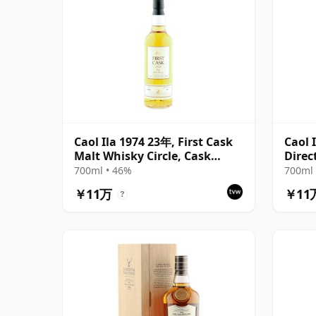
Caol Ila 1974 23年, First Cask
Caol 
Malt Whisky Circle, Cask
Direc
12471
Bottl
700ml • 46%
700ml 
￥11万
￥11
?