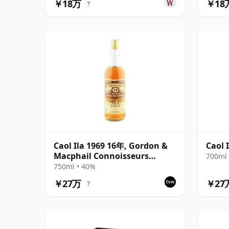
￥18万
￥18
?
Caol Ila 1969 16年, Gordon &
Caol 
Macphail Connoisseurs
700ml 
Choice
750ml • 40%
￥27万
￥27
?