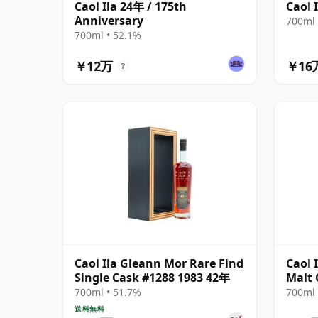
Caol Ila 24年 / 175th
Caol 
Anniversary
700ml 
700ml • 52.1%
￥12万
￥16
?
Caol Ila Gleann Mor Rare Find
Caol 
Single Cask #1288 1983 42年
Malt 
60th 
700ml • 51.7%
700ml 
Bottl
送料無料