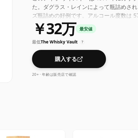
た。ダグラス・レインによって瓶詰めされ
ズ瓶詰めの好例です。アルコール度数は 5
￥32万
上です。標準発行サイズの70clで瓶詰め
最安値
最低
The Whisky Vault
?
購入する
20+ · 年齢は販売店で確認