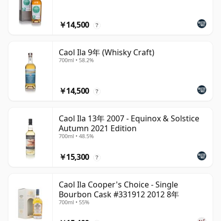
￥14,500
?
Caol Ila 9年 (Whisky Craft)
700ml • 58.2%
￥14,500
?
Caol Ila 13年 2007 - Equinox & Solstice
Autumn 2021 Edition
700ml • 48.5%
￥15,300
?
Caol Ila Cooper's Choice - Single
Bourbon Cask #331912 2012 8年
700ml • 55%