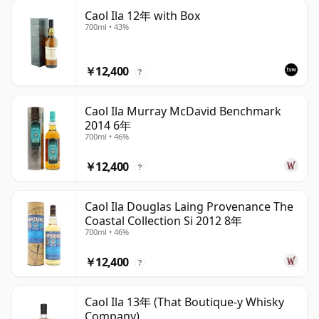
Caol Ila 12年 with Box
700ml • 43%
￥12,400
?
Caol Ila Murray McDavid Benchmark
2014 6年
700ml • 46%
￥12,400
?
Caol Ila Douglas Laing Provenance The
Coastal Collection Si 2012 8年
700ml • 46%
￥12,400
?
Caol Ila 13年 (That Boutique-y Whisky
Company)