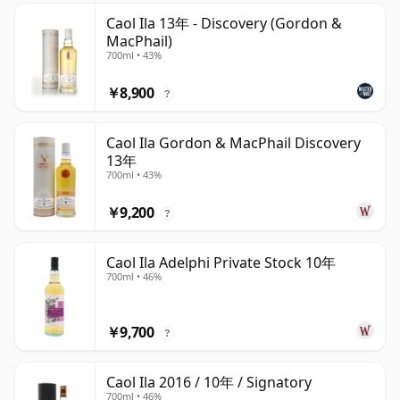
Caol Ila 13年 - Discovery (Gordon &
MacPhail)
700ml • 43%
￥8,900
?
Caol Ila Gordon & MacPhail Discovery
13年
700ml • 43%
￥9,200
?
Caol Ila Adelphi Private Stock 10年
700ml • 46%
￥9,700
?
Caol Ila 2016 / 10年 / Signatory
700ml • 46%