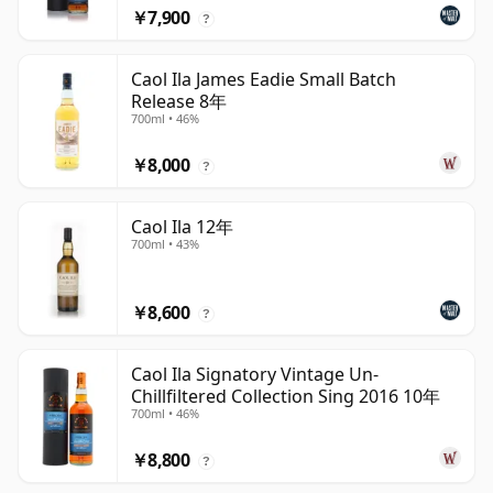
￥7,900
?
Caol Ila James Eadie Small Batch
Release 8年
700ml • 46%
￥8,000
?
Caol Ila 12年
700ml • 43%
￥8,600
?
Caol Ila Signatory Vintage Un-
Chillfiltered Collection Sing 2016 10年
700ml • 46%
￥8,800
?