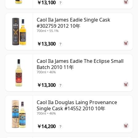
￥13,100
?
Caol Ila James Eadie Single Cask
#302759 2012 10年
700ml • 55.1%
￥13,300
?
Caol Ila James Eadie The Eclipse Small
Batch 2010 11年
700ml • 46%
￥13,300
?
Caol Ila Douglas Laing Provenance
Single Cask #14552 2010 10年
700ml • 46%
￥14,200
?