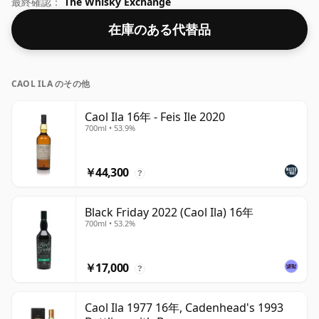
最終確認：
The Whisky Exchange
在庫のある代替品
CAOL ILA のその他
Caol Ila 16年 - Feis Ile 2020
700ml • 53.9%
￥44,300
?
Black Friday 2022 (Caol Ila) 16年
700ml • 53.2%
￥17,000
?
Caol Ila 1977 16年, Cadenhead's 1993