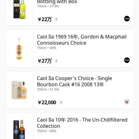
Bottling with Box
700ml • 57.9%
￥22万
?
Caol Ila 1969 16年, Gordon & Macphail
Connoisseurs Choice
750ml • 40%
￥27万
?
Caol Ila Cooper's Choice - Single
Bourbon Cask #16 2008 13年
700ml • 51.5%
￥22,000
?
Caol Ila 10年 2016 - The Un-Chillfiltered
Collection
700ml • 46%