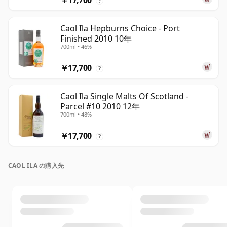
￥17,700
?
Caol Ila Hepburns Choice - Port
Finished 2010 10年
700ml • 46%
￥17,700
?
Caol Ila Single Malts Of Scotland -
Parcel #10 2010 12年
700ml • 48%
￥17,700
?
CAOL ILA の購入先