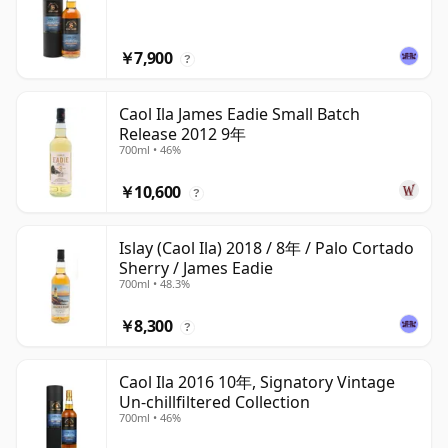
￥7,900
?
Caol Ila James Eadie Small Batch
Release 2012 9年
700ml • 46%
￥10,600
?
Islay (Caol Ila) 2018 / 8年 / Palo Cortado
Sherry / James Eadie
700ml • 48.3%
￥8,300
?
Caol Ila 2016 10年, Signatory Vintage
Un-chillfiltered Collection
700ml • 46%