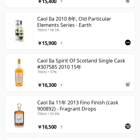
￥15,400
?
Caol Ila 2010 8年, Old Particular
Elements Series - Earth
700ml • 58.5%
￥15,900
?
Caol Ila Spirit Of Scotland Single Cask
#307585 2010 15年
700ml • 57%
￥16,300
?
Caol Ila 11年 2013 Fino Finish (cask
900892) - Fragrant Drops
700ml • 55.6%
￥16,500
?