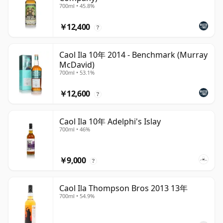
700ml • 45.8%
￥12,400
?
Caol Ila 10年 2014 - Benchmark (Murray
McDavid)
700ml • 53.1%
￥12,600
?
Caol Ila 10年 Adelphi's Islay
700ml • 46%
￥9,000
?
Caol Ila Thompson Bros 2013 13年
700ml • 54.9%