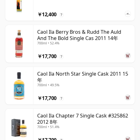
￥12,400
?
Caol Ila Berry Bros & Rudd The Auld
And The Bold Single Cas 2011 14年
700ml • 52.4%
￥17,700
?
Caol Ila North Star Single Cask 2011 15
年
700ml • 49.5%
￥17,700
?
Caol Ila Chapter 7 Single Cask #325862
2012 8年
700ml • 51.4%