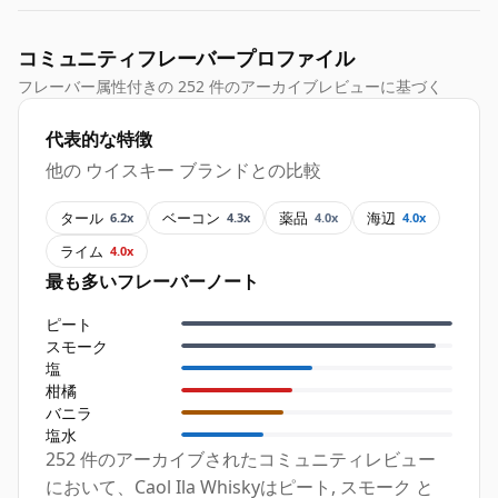
コミュニティフレーバープロファイル
フレーバー属性付きの 252 件のアーカイブレビューに基づく
代表的な特徴
他の ウイスキー ブランドとの比較
タール
ベーコン
薬品
海辺
6.2x
4.3x
4.0x
4.0x
ライム
4.0x
最も多いフレーバーノート
ピート
スモーク
塩
柑橘
バニラ
塩水
252 件のアーカイブされたコミュニティレビュー
において、Caol Ila Whiskyはピート, スモーク と