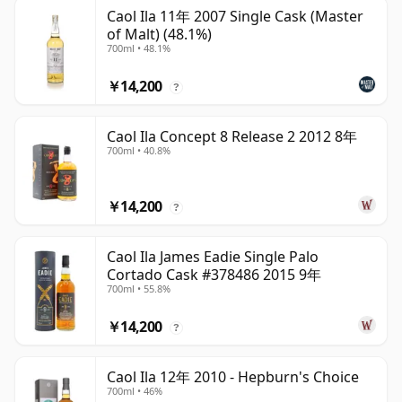
Caol Ila 11年 2007 Single Cask (Master
of Malt) (48.1%)
700ml • 48.1%
￥14,200
?
Caol Ila Concept 8 Release 2 2012 8年
700ml • 40.8%
￥14,200
?
Caol Ila James Eadie Single Palo
Cortado Cask #378486 2015 9年
700ml • 55.8%
￥14,200
?
Caol Ila 12年 2010 - Hepburn's Choice
700ml • 46%