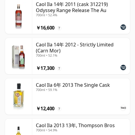
Caol Ila 14年 2011 (cask 312219)
Odyssey Range Release The Au
700ml • 52.4%
￥16,600
?
Caol Ila 14年 2012 - Strictly Limited
(Carn Mor)
700ml • 52.1%
￥17,300
?
Caol Ila 6年 2013 The Single Cask
700ml • 59.1%
￥12,400
?
Caol Ila 2013 13年, Thompson Bros
700ml • 54.9%