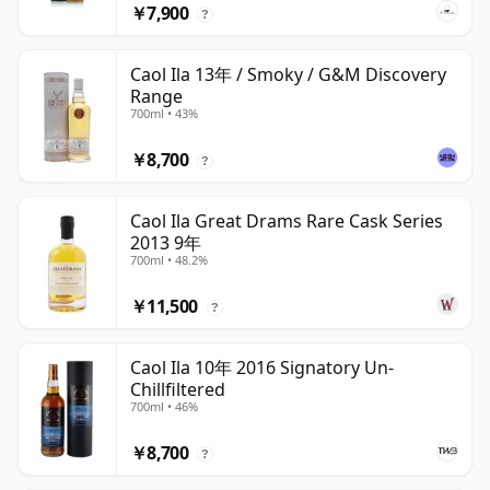
￥7,900
?
Caol Ila 13年 / Smoky / G&M Discovery
Range
700ml • 43%
￥8,700
?
Caol Ila Great Drams Rare Cask Series
2013 9年
700ml • 48.2%
￥11,500
?
Caol Ila 10年 2016 Signatory Un-
Chillfiltered
700ml • 46%
￥8,700
?