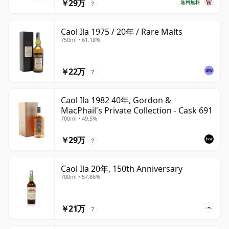
￥29万
送料無料
?
Caol Ila 1975 / 20年 / Rare Malts
750ml • 61.18%
￥22万
?
Caol Ila 1982 40年, Gordon &
MacPhail's Private Collection - Cask 691
700ml • 49.5%
￥29万
?
Caol Ila 20年, 150th Anniversary
700ml • 57.86%
￥21万
?