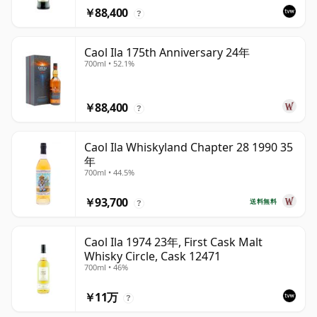
￥88,400
?
Caol Ila 175th Anniversary 24年
700ml • 52.1%
￥88,400
?
Caol Ila Whiskyland Chapter 28 1990 35
年
700ml • 44.5%
￥93,700
送料無料
?
Caol Ila 1974 23年, First Cask Malt
Whisky Circle, Cask 12471
700ml • 46%
￥11万
?