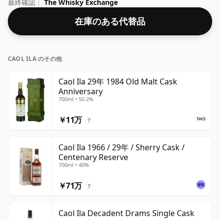
くことができます。
最終確認：
The Whisky Exchange
在庫のある代替品
CAOL ILA のその他
Caol Ila 29年 1984 Old Malt Cask
Anniversary
700ml • 50.2%
￥11万
?
Caol Ila 1966 / 29年 / Sherry Cask /
Centenary Reserve
700ml • 40%
￥71万
?
Caol Ila Decadent Drams Single Cask