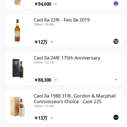
￥94,600
?
Caol Ila 22年 - Feis Ile 2019
700ml • 58.4%
￥12万
?
Caol Ila 24年 175th Anniversary
700ml • 52.1%
￥88,300
?
Caol Ila 1988 31年, Gordon & Macphail
Connoisseurs Choice - Cask 225
700ml • 51.4%
￥13万
?