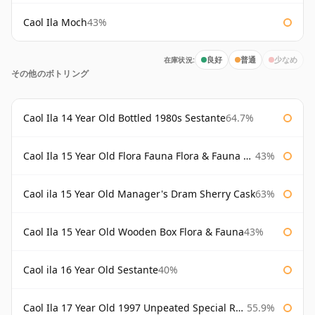
Caol Ila Moch
43%
在庫状況:
良好
普通
少なめ
その他のボトリング
Caol Ila 14 Year Old Bottled 1980s Sestante
64.7%
Caol Ila 15 Year Old Flora Fauna Flora & Fauna Flora
43%
Caol ila 15 Year Old Manager's Dram Sherry Cask
63%
Caol Ila 15 Year Old Wooden Box Flora & Fauna
43%
Caol ila 16 Year Old Sestante
40%
Caol Ila 17 Year Old 1997 Unpeated Special Release 2015
55.9%