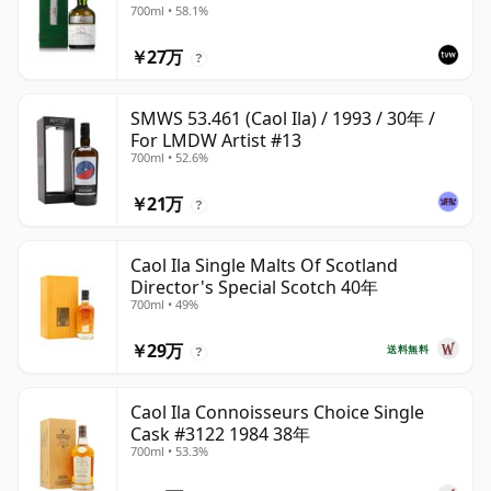
700ml • 58.1%
￥27万
?
SMWS 53.461 (Caol Ila) / 1993 / 30年 /
For LMDW Artist #13
700ml • 52.6%
￥21万
?
Caol Ila Single Malts Of Scotland
Director's Special Scotch 40年
700ml • 49%
￥29万
送料無料
?
Caol Ila Connoisseurs Choice Single
Cask #3122 1984 38年
700ml • 53.3%