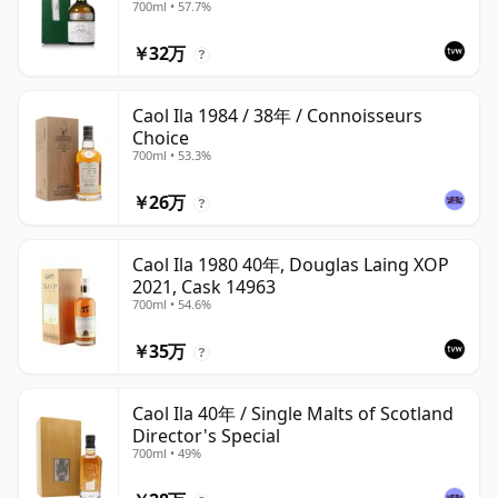
700ml • 57.7%
￥32万
?
Caol Ila 1984 / 38年 / Connoisseurs
Choice
700ml • 53.3%
￥26万
?
Caol Ila 1980 40年, Douglas Laing XOP
2021, Cask 14963
700ml • 54.6%
￥35万
?
Caol Ila 40年 / Single Malts of Scotland
Director's Special
700ml • 49%