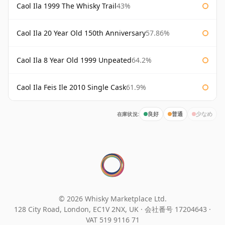
Caol Ila 1999 The Whisky Trail
43%
Caol Ila 20 Year Old 150th Anniversary
57.86%
Caol Ila 8 Year Old 1999 Unpeated
64.2%
Caol Ila Feis Ile 2010 Single Cask
61.9%
在庫状況:
良好
普通
少なめ
© 2026 Whisky Marketplace Ltd.
128 City Road, London, EC1V 2NX, UK ·
会社番号 17204643
·
VAT 519 9116 71