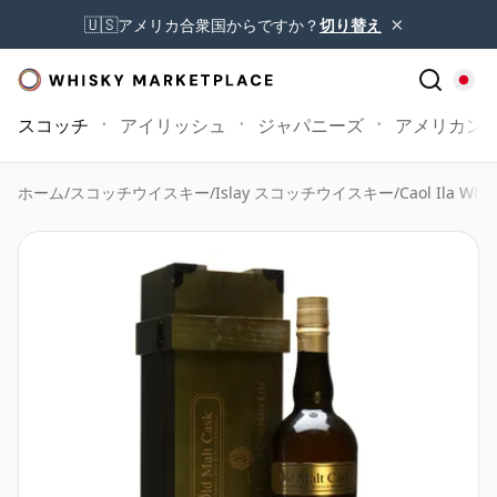
×
🇺🇸
アメリカ合衆国からですか？
切り替え
スコッチ
アイリッシュ
ジャパニーズ
アメリカン
ホーム
/
スコッチウイスキー
/
Islay スコッチウイスキー
/
Caol Ila Whis