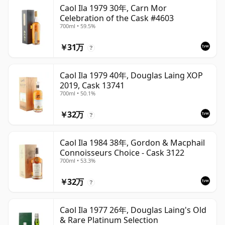
Caol Ila 1979 30年, Carn Mor
Celebration of the Cask #4603
700ml • 59.5%
￥31万
?
Caol Ila 1979 40年, Douglas Laing XOP
2019, Cask 13741
700ml • 50.1%
￥32万
?
Caol Ila 1984 38年, Gordon & Macphail
Connoisseurs Choice - Cask 3122
700ml • 53.3%
￥32万
?
Caol Ila 1977 26年, Douglas Laing's Old
& Rare Platinum Selection