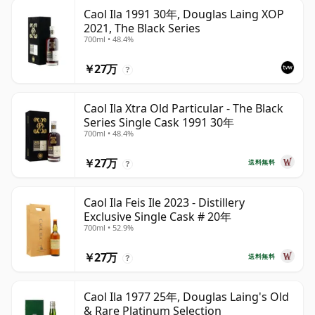
Caol Ila 1991 30年, Douglas Laing XOP
2021, The Black Series
700ml • 48.4%
￥27万
?
Caol Ila Xtra Old Particular - The Black
Series Single Cask 1991 30年
700ml • 48.4%
￥27万
送料無料
?
Caol Ila Feis Ile 2023 - Distillery
Exclusive Single Cask # 20年
700ml • 52.9%
￥27万
送料無料
?
Caol Ila 1977 25年, Douglas Laing's Old
& Rare Platinum Selection