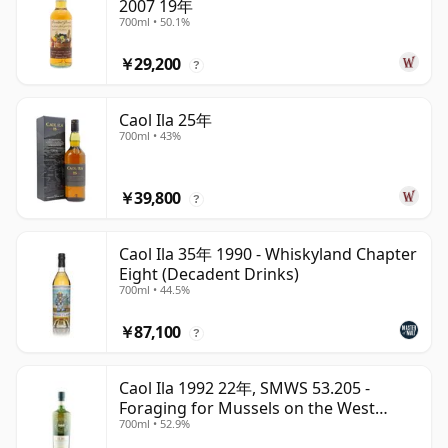
2007 19年
700ml • 50.1%
￥29,200
?
Caol Ila 25年
700ml • 43%
￥39,800
?
Caol Ila 35年 1990 - Whiskyland Chapter
Eight (Decadent Drinks)
700ml • 44.5%
￥87,100
?
Caol Ila 1992 22年, SMWS 53.205 -
Foraging for Mussels on the West
700ml • 52.9%
Coast