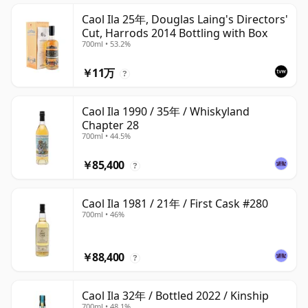
Caol Ila 25年, Douglas Laing's Directors'
Cut, Harrods 2014 Bottling with Box
700ml • 53.2%
￥11万
?
Caol Ila 1990 / 35年 / Whiskyland
Chapter 28
700ml • 44.5%
￥85,400
?
Caol Ila 1981 / 21年 / First Cask #280
700ml • 46%
￥88,400
?
Caol Ila 32年 / Bottled 2022 / Kinship
700ml • 48.1%