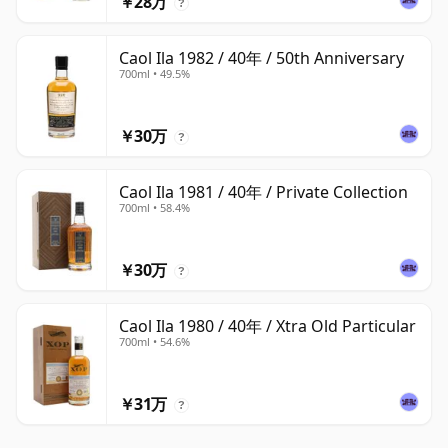
￥28万
?
Caol Ila 1982 / 40年 / 50th Anniversary
700ml • 49.5%
￥30万
?
Caol Ila 1981 / 40年 / Private Collection
700ml • 58.4%
￥30万
?
Caol Ila 1980 / 40年 / Xtra Old Particular
700ml • 54.6%
￥31万
?