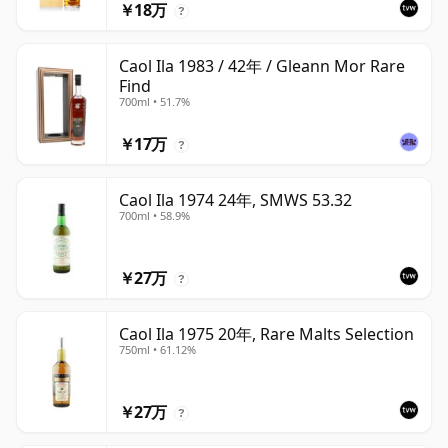
￥18万
?
Caol Ila 1983 / 42年 / Gleann Mor Rare
Find
700ml • 51.7%
￥17万
?
Caol Ila 1974 24年, SMWS 53.32
700ml • 58.9%
￥27万
?
Caol Ila 1975 20年, Rare Malts Selection
750ml • 61.12%
￥27万
?