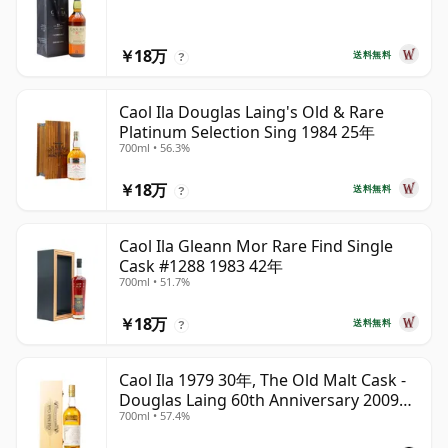
￥18万
送料無料
?
Caol Ila Douglas Laing's Old & Rare
Platinum Selection Sing 1984 25年
700ml • 56.3%
￥18万
送料無料
?
Caol Ila Gleann Mor Rare Find Single
Cask #1288 1983 42年
700ml • 51.7%
￥18万
送料無料
?
Caol Ila 1979 30年, The Old Malt Cask -
Douglas Laing 60th Anniversary 2009
700ml • 57.4%
Bottling