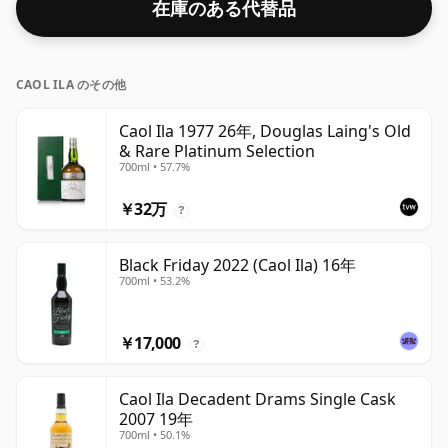
在庫のある代替品
詰めされています。
CAOL ILA のその他
Caol Ila 1977 26年, Douglas Laing's Old
& Rare Platinum Selection
700ml • 57.7%
￥32万
?
Black Friday 2022 (Caol Ila) 16年
700ml • 53.2%
￥17,000
?
Caol Ila Decadent Drams Single Cask
2007 19年
700ml • 50.1%