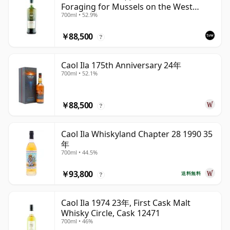
Foraging for Mussels on the West
700ml • 52.9%
Coast
￥88,500
?
Caol Ila 175th Anniversary 24年
700ml • 52.1%
￥88,500
?
Caol Ila Whiskyland Chapter 28 1990 35
年
700ml • 44.5%
￥93,800
送料無料
?
Caol Ila 1974 23年, First Cask Malt
Whisky Circle, Cask 12471
700ml • 46%