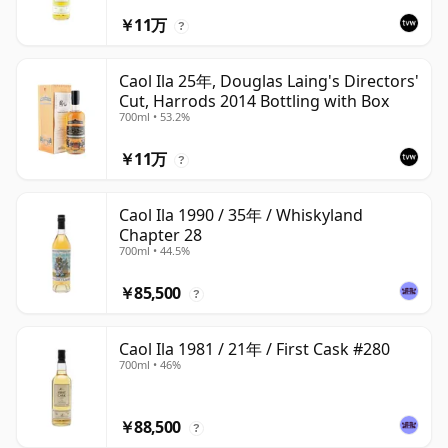
￥11万
?
Caol Ila 25年, Douglas Laing's Directors'
Cut, Harrods 2014 Bottling with Box
700ml • 53.2%
￥11万
?
Caol Ila 1990 / 35年 / Whiskyland
Chapter 28
700ml • 44.5%
￥85,500
?
Caol Ila 1981 / 21年 / First Cask #280
700ml • 46%
￥88,500
?