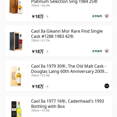
Platinum Selection Sing 1984 25年
700ml • 56.3%
￥18万
送料無料
?
Caol Ila Gleann Mor Rare Find Single
Cask #1288 1983 42年
700ml • 51.7%
￥18万
送料無料
?
Caol Ila 1979 30年, The Old Malt Cask -
Douglas Laing 60th Anniversary 2009
700ml • 57.4%
Bottling
￥18万
?
Caol Ila 1977 16年, Cadenhead's 1993
Bottling with Box
700ml • 57.9%