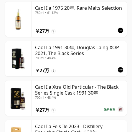
Caol Ila 1975 20年, Rare Malts Selection
750ml • 61.12%
￥27万
?
Caol Ila 1991 30年, Douglas Laing XOP
2021, The Black Series
700ml • 48.4%
￥27万
?
Caol Ila Xtra Old Particular - The Black
Series Single Cask 1991 30年
700ml • 48.4%
￥27万
送料無料
?
Caol Ila Feis Ile 2023 - Distillery