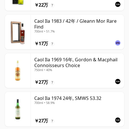
￥22万
?
Caol Ila 1983 / 42年 / Gleann Mor Rare
Find
700ml • 51.7%
￥17万
?
Caol Ila 1969 16年, Gordon & Macphail
Connoisseurs Choice
750ml • 40%
￥27万
?
Caol Ila 1974 24年, SMWS 53.32
700ml • 58.9%
￥27万
?