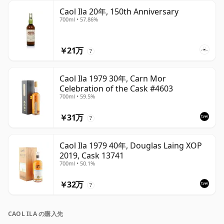
Caol Ila 20年, 150th Anniversary
700ml • 57.86%
￥21万
?
Caol Ila 1979 30年, Carn Mor
Celebration of the Cask #4603
700ml • 59.5%
￥31万
?
Caol Ila 1979 40年, Douglas Laing XOP
2019, Cask 13741
700ml • 50.1%
￥32万
?
CAOL ILA の購入先