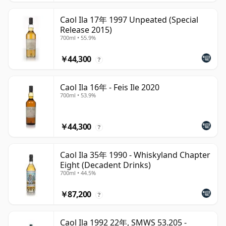
Caol Ila 17年 1997 Unpeated (Special
Release 2015)
700ml • 55.9%
￥44,300
?
Caol Ila 16年 - Feis Ile 2020
700ml • 53.9%
￥44,300
?
Caol Ila 35年 1990 - Whiskyland Chapter
Eight (Decadent Drinks)
700ml • 44.5%
￥87,200
?
Caol Ila 1992 22年, SMWS 53.205 -