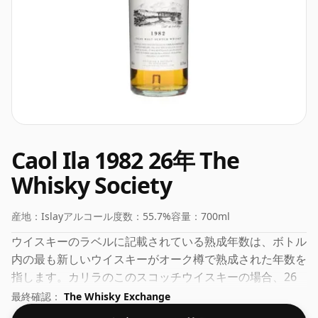
Caol Ila 1982 26年 The
Whisky Society
産地：
Islay
アルコール度数：
55.7%
容量：
700ml
ウイスキーのラベルに記載されている熟成年数は、ボトル
内の最も新しいウイスキーがオーク樽で熟成された年数を
指します。カリラのこのスコッチウイスキーの場合、26
年になります。アルコール度数は 55.7% で、このアルコ
最終確認：
The Whisky Exchange
ール度数は許容範囲以上です。標準発行サイズの70clで瓶