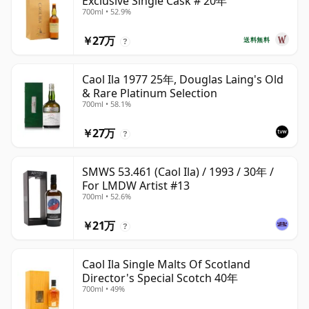
Exclusive Single Cask # 20年
700ml • 52.9%
￥27万
送料無料
?
Caol Ila 1977 25年, Douglas Laing's Old
& Rare Platinum Selection
700ml • 58.1%
￥27万
?
SMWS 53.461 (Caol Ila) / 1993 / 30年 /
For LMDW Artist #13
700ml • 52.6%
￥21万
?
Caol Ila Single Malts Of Scotland
Director's Special Scotch 40年
700ml • 49%