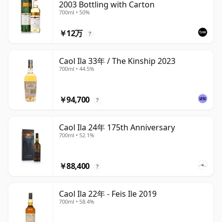
2003 Bottling with Carton
700ml • 50%
￥12万
?
Caol Ila 33年 / The Kinship 2023
700ml • 44.5%
￥94,700
?
Caol Ila 24年 175th Anniversary
700ml • 52.1%
￥88,400
?
Caol Ila 22年 - Feis Ile 2019
700ml • 58.4%