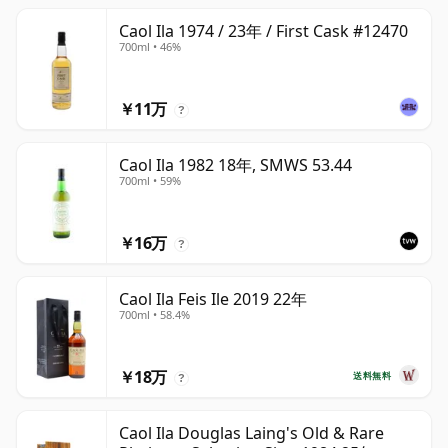
Caol Ila 1974 / 23年 / First Cask #12470
700ml • 46%
￥11万
?
Caol Ila 1982 18年, SMWS 53.44
700ml • 59%
￥16万
?
Caol Ila Feis Ile 2019 22年
700ml • 58.4%
￥18万
送料無料
?
Caol Ila Douglas Laing's Old & Rare