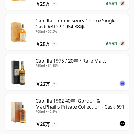
￥29万
送料無料
?
Caol Ila Connoisseurs Choice Single
Cask #3122 1984 38年
700ml • 53.3%
￥29万
送料無料
?
Caol Ila 1975 / 20年 / Rare Malts
750ml • 61.18%
￥22万
?
Caol Ila 1982 40年, Gordon &
MacPhail's Private Collection - Cask 691
700ml • 49.5%
￥29万
?