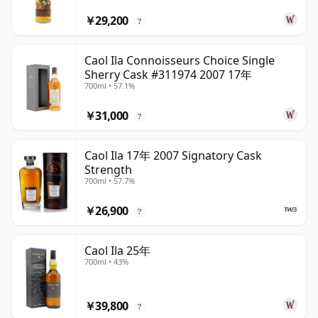
￥29,200
?
Caol Ila Connoisseurs Choice Single
Sherry Cask #311974 2007 17年
700ml • 57.1%
￥31,000
?
Caol Ila 17年 2007 Signatory Cask
Strength
700ml • 57.7%
￥26,900
?
Caol Ila 25年
700ml • 43%
￥39,800
?