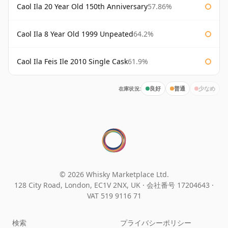
Caol Ila 20 Year Old 150th Anniversary
57.86%
Caol Ila 8 Year Old 1999 Unpeated
64.2%
Caol Ila Feis Ile 2010 Single Cask
61.9%
在庫状況:
良好
普通
少なめ
© 2026 Whisky Marketplace Ltd.
128 City Road, London, EC1V 2NX, UK ·
会社番号 17204643
·
VAT 519 9116 71
検索
プライバシーポリシー