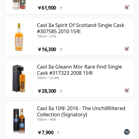
￥61,900
?
Caol Ila Spirit Of Scotland Single Cask
#307585 2010 15年
700ml • 57%
￥16,300
?
Caol Ila Gleann Mor Rare Find Single
Cask #317323 2008 15年
700ml • 55.4%
￥28,300
?
Caol Ila 10年 2016 - The Unchillfiltered
Collection (Signatory)
700ml • 46%
￥7,900
?