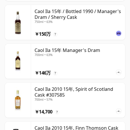
Caol Ila 15年 / Bottled 1990 / Manager's
Dram / Sherry Cask
750ml • 63%
￥150万
?
Caol Ila 15年 Manager's Dram
700ml • 63%
￥146万
?
Caol Ila 2010 15年, Spirit of Scotland
Cask #307585
700ml • 57%
￥14,700
?
Caol Ila 2010 15年, Finn Thomson Cask