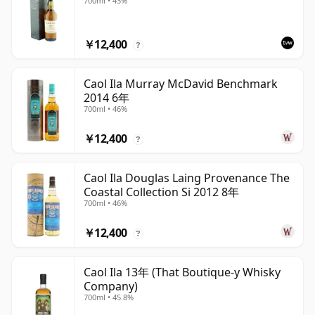
700ml • 43%
￥12,400
?
Caol Ila Murray McDavid Benchmark
2014 6年
700ml • 46%
￥12,400
?
Caol Ila Douglas Laing Provenance The
Coastal Collection Si 2012 8年
700ml • 46%
￥12,400
?
Caol Ila 13年 (That Boutique-y Whisky
Company)
700ml • 45.8%