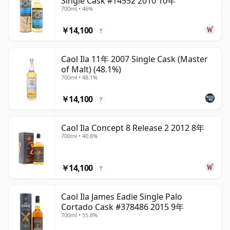
Single Cask #14552 2010 10年
700ml • 46%
￥14,100
?
Caol Ila 11年 2007 Single Cask (Master
of Malt) (48.1%)
700ml • 48.1%
￥14,100
?
Caol Ila Concept 8 Release 2 2012 8年
700ml • 40.8%
￥14,100
?
Caol Ila James Eadie Single Palo
Cortado Cask #378486 2015 9年
700ml • 55.8%