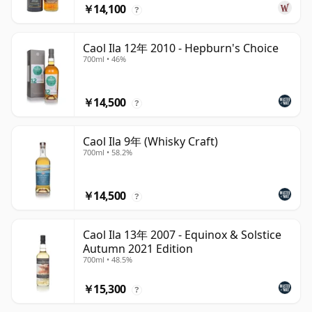
￥14,100
?
Caol Ila 12年 2010 - Hepburn's Choice
700ml • 46%
￥14,500
?
Caol Ila 9年 (Whisky Craft)
700ml • 58.2%
￥14,500
?
Caol Ila 13年 2007 - Equinox & Solstice
Autumn 2021 Edition
700ml • 48.5%
￥15,300
?