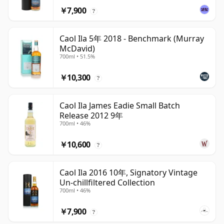
￥7,900
?
Caol Ila 5年 2018 - Benchmark (Murray
McDavid)
700ml • 51.5%
￥10,300
?
Caol Ila James Eadie Small Batch
Release 2012 9年
700ml • 46%
￥10,600
?
Caol Ila 2016 10年, Signatory Vintage
Un-chillfiltered Collection
700ml • 46%
￥7,900
?