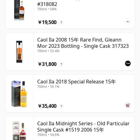
#318082
700ml • 58%
￥19,500
?
Caol Ila 2008 15年 Rare Find, Gleann
Mor 2023 Bottling - Single Cask 317323
700ml • 55.4%
￥31,800
?
Caol Ila 2018 Special Release 15年
700ml • 59.1%
￥35,400
?
Caol Ila Midnight Series - Old Particular
Single Cask #1519 2006 15年
700ml • 54.6%