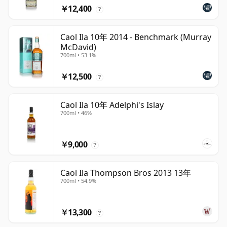
￥12,400
?
Caol Ila 10年 2014 - Benchmark (Murray
McDavid)
700ml • 53.1%
￥12,500
?
Caol Ila 10年 Adelphi's Islay
700ml • 46%
￥9,000
?
Caol Ila Thompson Bros 2013 13年
700ml • 54.9%
￥13,300
?