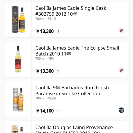
Caol Ila James Eadie Single Cask
#302759 2012 10年
700ml • 55.1%
￥13,300
?
Caol Ila James Eadie The Eclipse Small
Batch 2010 11年
700ml • 46%
￥13,300
?
Caol Ila 9年 Barbados Rum Finish
Paradise in Smoke Collection -
700ml • 48.4%
￥14,100
?
Caol Ila Douglas Laing Provenance