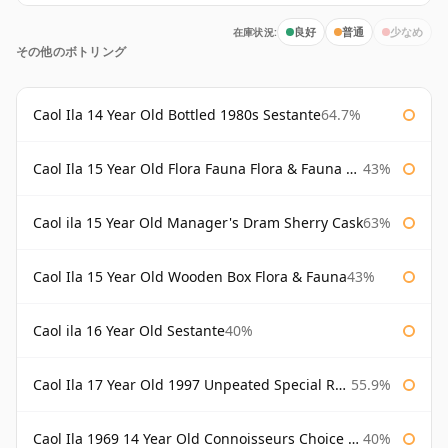
在庫状況:
良好
普通
少なめ
その他のボトリング
Caol Ila 14 Year Old Bottled 1980s Sestante
64.7%
Caol Ila 15 Year Old Flora Fauna Flora & Fauna Flora
43%
Caol ila 15 Year Old Manager's Dram Sherry Cask
63%
Caol Ila 15 Year Old Wooden Box Flora & Fauna
43%
Caol ila 16 Year Old Sestante
40%
Caol Ila 17 Year Old 1997 Unpeated Special Release 2015
55.9%
Caol Ila 1969 14 Year Old Connoisseurs Choice Gordon & Macphail
40%