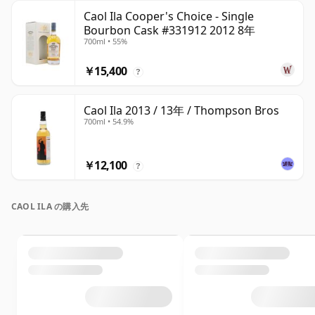
Caol Ila Cooper's Choice - Single
Bourbon Cask #331912 2012 8年
700ml • 55%
￥15,400
?
Caol Ila 2013 / 13年 / Thompson Bros
700ml • 54.9%
￥12,100
?
CAOL ILA の購入先