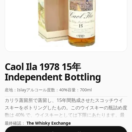
Caol Ila 1978 15年
Independent Bottling
産地：
Islay
アルコール度数：
40%
容量：
700ml
カリラ蒸留所で蒸留し、15年間熟成させたスコッチウイ
スキーをボトリングしたもの。このウイスキーの瓶詰め度
数は 40% で、ウイスキーとしては下限にあたります。最
近では、多くの消費者が生産者に 43% または 46% に近い
最終確認：
The Whisky Exchange
濃度で瓶詰めするよう求めていますが、低度数の優れたウ