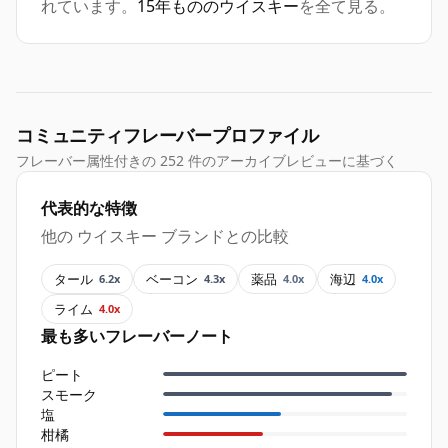
れています。
15年もののウイスキー
を全て見る。
コミュニティフレーバープロファイル
フレーバー属性付きの 252 件のアーカイブレビューに基づく
代表的な特徴
他の ウイスキー ブランドとの比較
タール
ベーコン
薬品
海辺
6.2x
4.3x
4.0x
4.0x
ライム
4.0x
最も多いフレーバーノート
ピート
スモーク
塩
柑橘