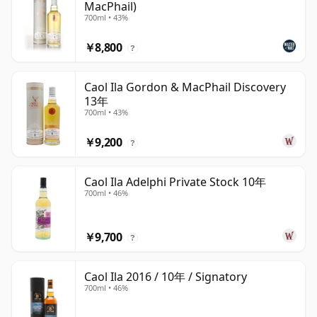
MacPhail)
700ml • 43%
￥8,800
?
Caol Ila Gordon & MacPhail Discovery
13年
700ml • 43%
￥9,200
?
Caol Ila Adelphi Private Stock 10年
700ml • 46%
￥9,700
?
Caol Ila 2016 / 10年 / Signatory
700ml • 46%