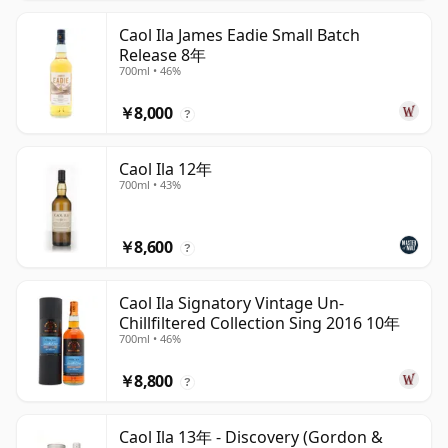
Caol Ila James Eadie Small Batch
Release 8年
700ml • 46%
￥8,000
?
Caol Ila 12年
700ml • 43%
￥8,600
?
Caol Ila Signatory Vintage Un-
Chillfiltered Collection Sing 2016 10年
700ml • 46%
￥8,800
?
Caol Ila 13年 - Discovery (Gordon &