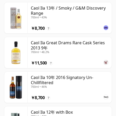
Caol Ila 13年 / Smoky / G&M Discovery
Range
700ml • 43%
￥8,700
?
Caol Ila Great Drams Rare Cask Series
2013 9年
700ml • 48.2%
￥11,500
?
Caol Ila 10年 2016 Signatory Un-
Chillfiltered
700ml • 46%
￥8,700
?
Caol Ila 12年 with Box