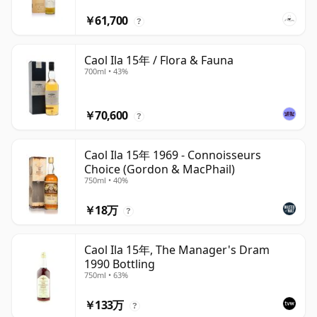
￥61,700
?
Caol Ila 15年 / Flora & Fauna
700ml • 43%
￥70,600
?
Caol Ila 15年 1969 - Connoisseurs
Choice (Gordon & MacPhail)
750ml • 40%
￥18万
?
Caol Ila 15年, The Manager's Dram
1990 Bottling
750ml • 63%
￥133万
?