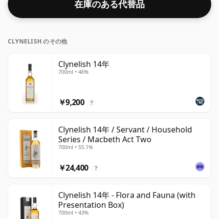
在庫のある代替品
CLYNELISH のその他
Clynelish 14年
700ml • 46%
￥9,200
?
Clynelish 14年 / Servant / Household
Series / Macbeth Act Two
700ml • 55.1%
￥24,400
?
Clynelish 14年 - Flora and Fauna (with
Presentation Box)
700ml • 43%