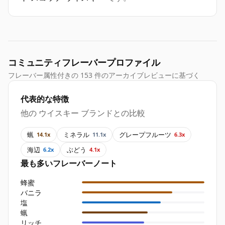
コミュニティフレーバープロファイル
フレーバー属性付きの 153 件のアーカイブレビューに基づく
代表的な特徴
他の ウイスキー ブランドとの比較
蝋
ミネラル
グレープフルーツ
14.1x
11.1x
6.3x
海辺
ぶどう
6.2x
4.1x
最も多いフレーバーノート
蜂蜜
バニラ
塩
蝋
リッチ