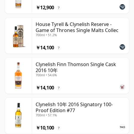
￥12,900
?
House Tyrell & Clynelish Reserve -
Game of Thrones Single Malts Collec
700ml • 51.2%
￥14,100
?
Clynelish Finn Thomson Single Cask
2016 10年
700ml • 54.6%
￥14,100
?
Clynelish 10年 2016 Signatory 100-
Proof Edition #77
700ml • 57.1%
￥10,100
?