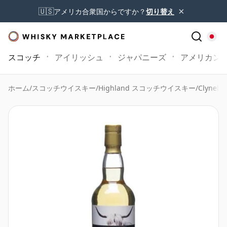
×
🇺🇸
アメリカ合衆国からですか？
切り替え
スコッチ
アイリッシュ
ジャパニーズ
アメリカン
ホーム
/
スコッチウイスキー
/
Highland スコッチウイスキー
/
Clynelis