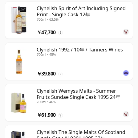
Clynelish Spirit of Art Including Signed
Print - Single Cask 12年
700ml • 63.5%
￥47,700
?
Clynelish 1992 / 10年 / Tanners Wines
700ml • 45%
￥39,800
?
Clynelish Wemyss Malts - Summer
Fruits Sundae Single Cask 1995 24年
700ml • 46%
￥61,900
?
Clynelish The Single Malts Of Scotland