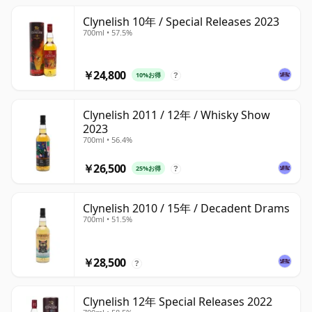
Clynelish 10年 / Special Releases 2023
700ml • 57.5%
￥24,800
10%お得
?
Clynelish 2011 / 12年 / Whisky Show
2023
700ml • 56.4%
￥26,500
25%お得
?
Clynelish 2010 / 15年 / Decadent Drams
700ml • 51.5%
￥28,500
?
Clynelish 12年 Special Releases 2022