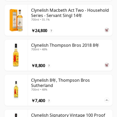
Clynelish Macbeth Act Two - Household
Series - Servant Singl 14年
700ml • 55.1%
￥24,800
?
Clynelish Thompson Bros 2018 8年
700ml • 48%
￥8,800
?
Clynelish 8年, Thompson Bros
Sutherland
700ml • 48%
￥7,400
?
Clynelish Signatory Vintage 100 Proof