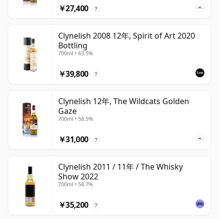
￥27,400
?
Clynelish 2008 12年, Spirit of Art 2020
Bottling
700ml • 63.5%
￥39,800
?
Clynelish 12年, The Wildcats Golden
Gaze
700ml • 58.5%
￥31,000
?
Clynelish 2011 / 11年 / The Whisky
Show 2022
700ml • 58.7%
￥35,200
?