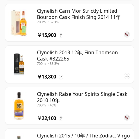
Clynelish Carn Mor Strictly Limited
Bourbon Cask Finish Sing 2014 11年
700ml • 52.1%
￥15,900
?
Clynelish 2013 12年, Finn Thomson
Cask #322265
700ml • 55.3%
￥13,800
?
Clynelish Raise Your Spirits Single Cask
2010 10年
700ml • 46%
￥22,100
?
Clynelish 2015 / 10年 / The Zodiac: Virgo