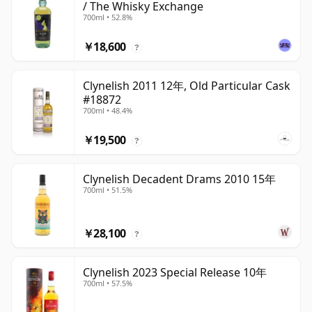
/ The Whisky Exchange
700ml • 52.8%
￥18,600
?
Clynelish 2011 12年, Old Particular Cask
#18872
700ml • 48.4%
￥19,500
?
Clynelish Decadent Drams 2010 15年
700ml • 51.5%
￥28,100
?
Clynelish 2023 Special Release 10年
700ml • 57.5%