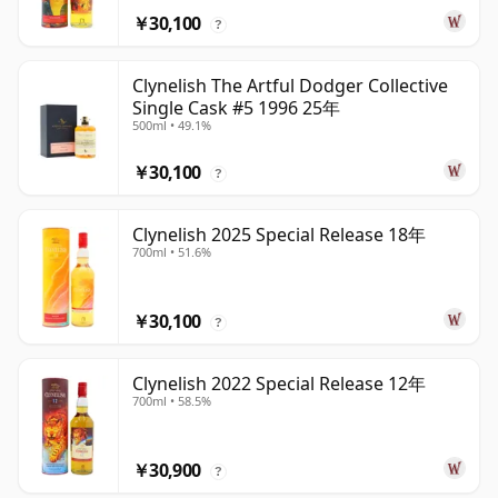
￥30,100
?
Clynelish The Artful Dodger Collective
Single Cask #5 1996 25年
500ml • 49.1%
￥30,100
?
Clynelish 2025 Special Release 18年
700ml • 51.6%
￥30,100
?
Clynelish 2022 Special Release 12年
700ml • 58.5%
￥30,900
?