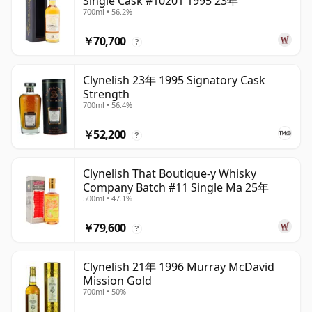
Single Cask #10201 1995 23年
700ml • 56.2%
￥70,700
?
Clynelish 23年 1995 Signatory Cask
Strength
700ml • 56.4%
￥52,200
?
Clynelish That Boutique-y Whisky
Company Batch #11 Single Ma 25年
500ml • 47.1%
￥79,600
?
Clynelish 21年 1996 Murray McDavid
Mission Gold
700ml • 50%