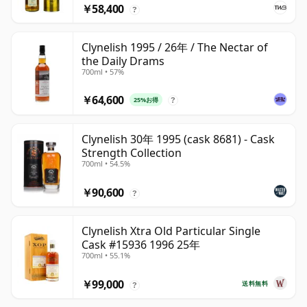
￥58,400
?
Clynelish 1995 / 26年 / The Nectar of
the Daily Drams
700ml • 57%
￥64,600
25%お得
?
Clynelish 30年 1995 (cask 8681) - Cask
Strength Collection
700ml • 54.5%
￥90,600
?
Clynelish Xtra Old Particular Single
Cask #15936 1996 25年
700ml • 55.1%
￥99,000
送料無料
?