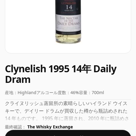
Clynelish 1995 14年 Daily
Dram
産地：
Highland
アルコール度数：
46%
容量：
700ml
クライヌリッシュ蒸留所の素晴らしいハイランド ウイス
キーで、デイリー ドラムが買収した樽から瓶詰めされた
14 年ものです。 1995 年に蒸留され、2010 年に瓶詰めさ
れました。通常の 70cl 瓶に入っており、健全なアルコー
最終確認：
The Whisky Exchange
ル度数 46% で瓶詰めされています。