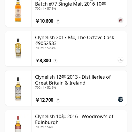
Batch #77 Single Malt 2016 10年
700ml • 57.1%
￥10,600
?
Clynelish 2017 8年, The Octave Cask
#9052533
700ml • 52.4%
￥8,800
?
Clynelish 12年 2013 - Distilleries of
Great Britain & Ireland
700ml • 52.5%
￥12,700
?
Clynelish 10年 2016 - Woodrow's of
Edinburgh
700ml • 54%