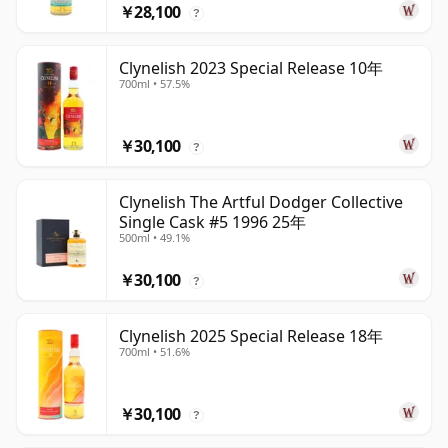
￥28,100
?
Clynelish 2023 Special Release 10年
700ml • 57.5%
￥30,100
?
Clynelish The Artful Dodger Collective
Single Cask #5 1996 25年
500ml • 49.1%
￥30,100
?
Clynelish 2025 Special Release 18年
700ml • 51.6%
￥30,100
?