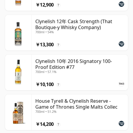
￥12,900
?
Clynelish 12年 Cask Strength (That
Boutique-y Whisky Company)
700ml • 54%
￥13,300
?
Clynelish 10年 2016 Signatory 100-
Proof Edition #77
700ml • 57.1%
￥10,100
?
House Tyrell & Clynelish Reserve -
Game of Thrones Single Malts Collec
700ml • 51.2%
￥14,200
?