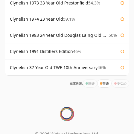
Clynelish 1973 33 Year Old Prestonfield
54.3%
Clynelish 1974 23 Year Old
59.1%
Clynelish 1983 24 Year Old Douglas Laing Old Malt Cask
50%
Clynelish 1991 Distillers Edition
46%
Clynelish 37 Year Old TWE 10th Anniversary
46%
在庫状況:
良好
普通
少なめ
© 2026 Whisky Marketplace Ltd.