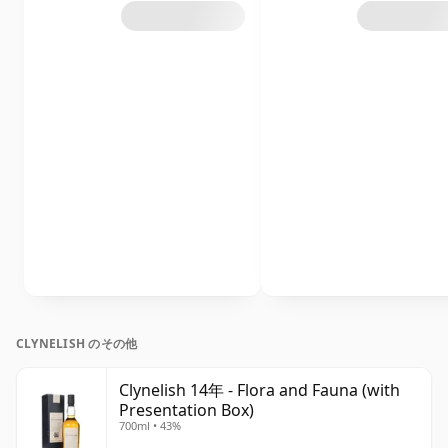
CLYNELISH のその他
Clynelish 14年 - Flora and Fauna (with
Presentation Box)
700ml • 43%