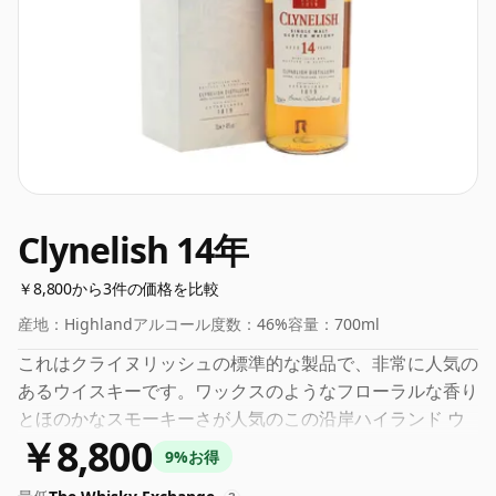
Clynelish 14年
￥8,800から3件の価格を比較
産地：
Highland
アルコール度数：
46%
容量：
700ml
これはクライヌリッシュの標準的な製品で、非常に人気の
あるウイスキーです。ワックスのようなフローラルな香り
とほのかなスモーキーさが人気のこの沿岸ハイランド ウ
￥8,800
イスキーは、非常に飲みやすいアルコール度数 46% で
9%お得
す。