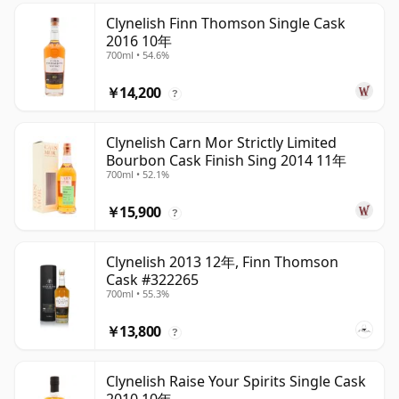
Clynelish Finn Thomson Single Cask
2016 10年
700ml • 54.6%
￥14,200
?
Clynelish Carn Mor Strictly Limited
Bourbon Cask Finish Sing 2014 11年
700ml • 52.1%
￥15,900
?
Clynelish 2013 12年, Finn Thomson
Cask #322265
700ml • 55.3%
￥13,800
?
Clynelish Raise Your Spirits Single Cask