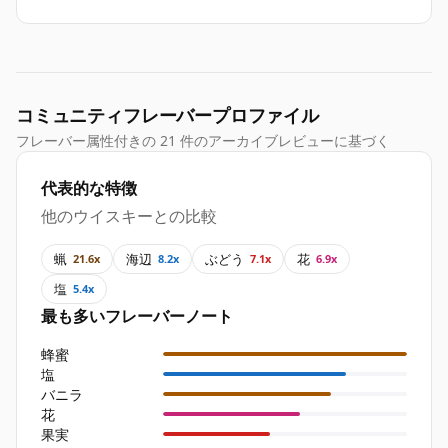
コミュニティフレーバープロファイル
フレーバー属性付きの 21 件のアーカイブレビューに基づく
代表的な特徴
他のウイスキーとの比較
蝋
海辺
ぶどう
花
21.6x
8.2x
7.1x
6.9x
塩
5.4x
最も多いフレーバーノート
蜂蜜
塩
バニラ
花
果実