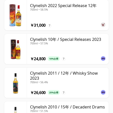
Clynelish 2022 Special Release 12年
700ml • 58.5%
￥31,000
?
Clynelish 10年 / Special Releases 2023
700ml • 57.5%
￥24,800
10%お得
?
Clynelish 2011 / 12年 / Whisky Show
2023
700ml • 56.4%
￥26,600
25%お得
?
Clynelish 2010 / 15年 / Decadent Drams
700ml • 51.5%