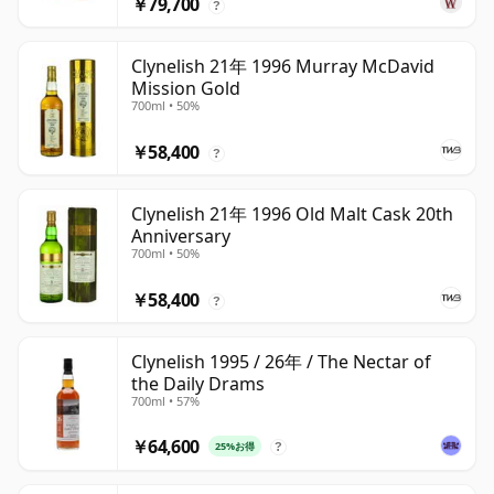
￥79,700
?
Clynelish 21年 1996 Murray McDavid
Mission Gold
700ml • 50%
￥58,400
?
Clynelish 21年 1996 Old Malt Cask 20th
Anniversary
700ml • 50%
￥58,400
?
Clynelish 1995 / 26年 / The Nectar of
the Daily Drams
700ml • 57%
￥64,600
25%お得
?