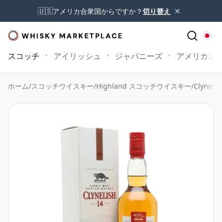
×
🇺🇸
アメリカ合衆国からですか？
切り替え
スコッチ
アイリッシュ
ジャパニーズ
アメリカン
ホーム
/
スコッチウイスキー
/
Highland スコッチウイスキー
/
Clynelis