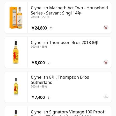
Clynelish Macbeth Act Two - Household
Series - Servant Singl 14年
700ml • 55.1%
￥24,800
?
Clynelish Thompson Bros 2018 8年
700ml • 48%
￥8,000
?
Clynelish 8年, Thompson Bros
Sutherland
700ml • 48%
￥7,400
?
Clynelish Signatory Vintage 100 Proof