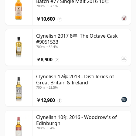
Batch #77 Single Malt 2016 10年
700ml • 57.1%
￥10,600
?
Clynelish 2017 8年, The Octave Cask
#9051533
700ml • 52.4%
￥8,900
?
Clynelish 12年 2013 - Distilleries of
Great Britain & Ireland
700ml • 52.5%
￥12,900
?
Clynelish 10年 2016 - Woodrow's of
Edinburgh
700ml • 54%