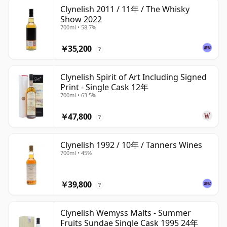
Clynelish 2011 / 11年 / The Whisky
Show 2022
700ml • 58.7%
￥35,200
?
Clynelish Spirit of Art Including Signed
Print - Single Cask 12年
700ml • 63.5%
￥47,800
?
Clynelish 1992 / 10年 / Tanners Wines
700ml • 45%
￥39,800
?
Clynelish Wemyss Malts - Summer
Fruits Sundae Single Cask 1995 24年