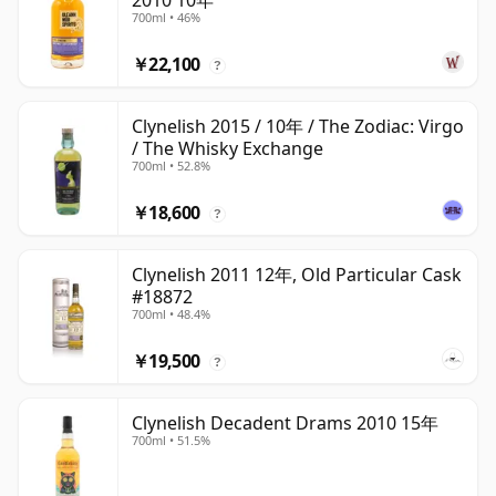
2010 10年
700ml • 46%
￥22,100
?
Clynelish 2015 / 10年 / The Zodiac: Virgo
/ The Whisky Exchange
700ml • 52.8%
￥18,600
?
Clynelish 2011 12年, Old Particular Cask
#18872
700ml • 48.4%
￥19,500
?
Clynelish Decadent Drams 2010 15年
700ml • 51.5%