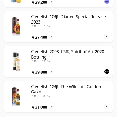
￥29,200
?
Clynelish 10年, Diageo Special Release
2023
700ml • 57.5%
￥27,400
?
Clynelish 2008 12年, Spirit of Art 2020
Bottling
700ml • 63.5%
￥39,800
?
Clynelish 12年, The Wildcats Golden
Gaze
700ml • 58.5%
￥31,000
?