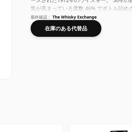
ースされた1972年のウイスキー。 30
気が高まっている度数 46% でボトル詰
です。
最終確認：
The Whisky Exchange
在庫のある代替品