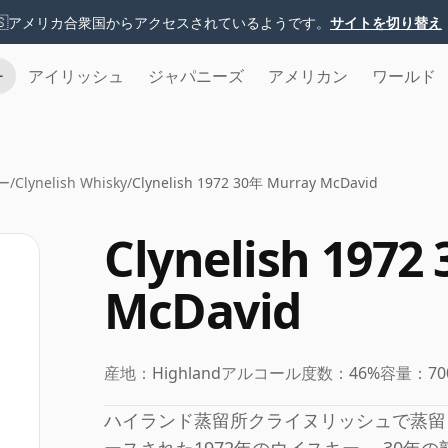
🇸
アメリカ合衆国からアクセスされているようです。
サイトを切り替え
チ
アイリッシュ
ジャパニーズ
アメリカン
ワールド
ー
/
Clynelish Whisky
/
Clynelish 1972 30年 Murray McDavid
Clynelish 1972
McDavid
産地：
Highland
アルコール度数：
46%
容量：
70
ハイランド蒸留所クライヌリッシュで蒸留