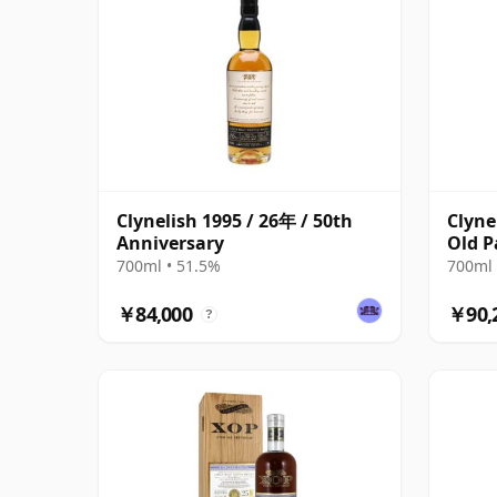
Clynelish 1995 / 26年 / 50th
Clyne
Anniversary
Old P
700ml • 51.5%
700ml 
￥84,000
￥90,
?