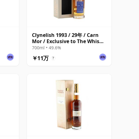
Clynelish 1993 / 29年 / Carn
Mor / Exclusive to The Whisky
Exchange
700ml • 49.6%
￥11万
?