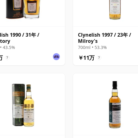
lish 1990 / 31年 /
Clynelish 1997 / 23年 /
tory
Milroy's
• 43.5%
700ml • 53.3%
万
￥11万
?
?