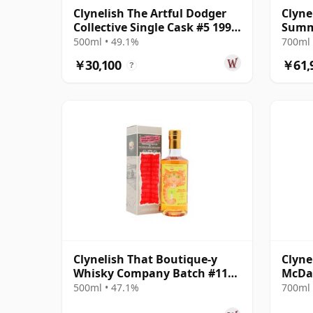
Clynelish The Artful Dodger
Clyne
Collective Single Cask #5 1996
Summe
25年
Cask 
500ml • 49.1%
700ml 
￥30,100
￥61,
?
Clynelish That Boutique-y
Clyne
Whisky Company Batch #11
McDav
Single Ma 25年
500ml • 47.1%
700ml 