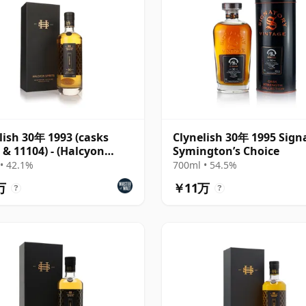
lish 30年 1993 (casks
Clynelish 30年 1995 Sign
 & 11104) - (Halcyon
Symington’s Choice
s)
• 42.1%
700ml • 54.5%
万
￥11万
?
?