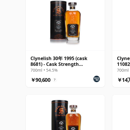
Clynelish 30年 1995 (cask
Clyne
8681) - Cask Strength
11082
Collection
Spirit
700ml • 54.5%
700ml 
￥90,600
￥14
?