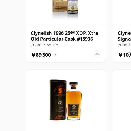
Clynelish 1996 25年 XOP, Xtra
Clyne
Old Particular Cask #15936
Signa
700ml • 55.1%
700ml 
￥89,300
￥10
?