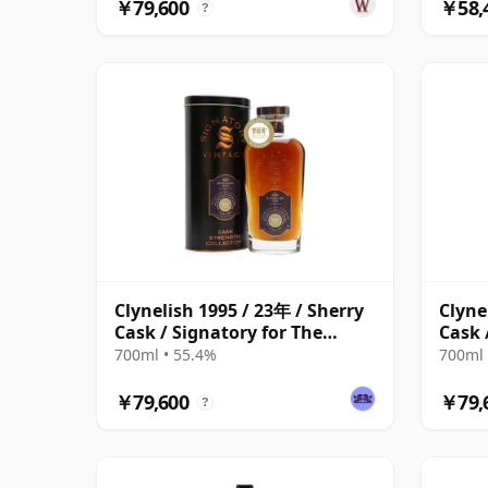
￥79,600
￥58,
?
Clynelish 1995 / 23年 / Sherry
Clyne
Cask / Signatory for The
Cask 
Whisky Exchange
Whis
700ml • 55.4%
700ml 
￥79,600
￥79,
?