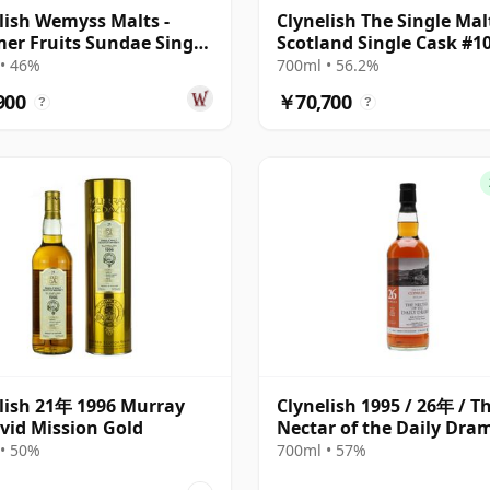
lish Wemyss Malts -
Clynelish The Single Mal
r Fruits Sundae Single
Scotland Single Cask #1
1995 24年
1995 23年
• 46%
700ml • 56.2%
900
￥70,700
?
?
lish 21年 1996 Murray
Clynelish 1995 / 26年 / T
id Mission Gold
Nectar of the Daily Dra
• 50%
700ml • 57%