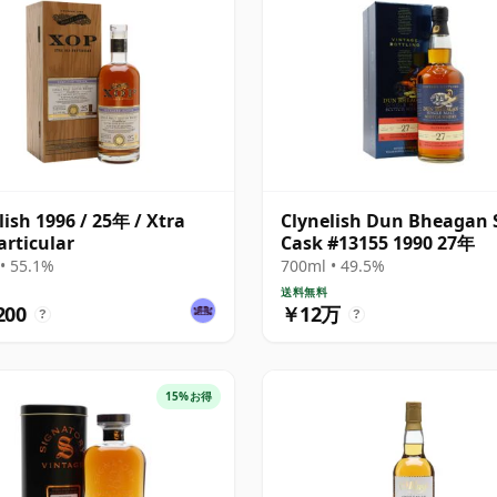
lish 1996 / 25年 / Xtra
Clynelish Dun Bheagan 
articular
Cask #13155 1990 27年
• 55.1%
700ml • 49.5%
送料無料
200
￥12万
?
?
15%お得