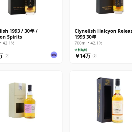
lish 1993 / 30年 /
Clynelish Halcyon Relea
on Spirits
1993 30年
• 42.1%
700ml • 42.1%
送料無料
万
￥14万
?
?