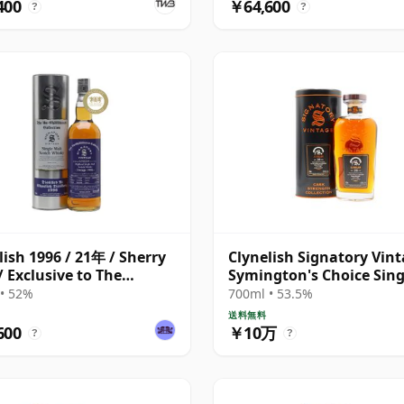
400
￥64,600
?
?
lish 1996 / 21年 / Sherry
Clynelish Signatory Vin
/ Exclusive to The
Symington's Choice Sing
ky Exchange
Cask # 1995 28年
• 52%
700ml • 53.5%
送料無料
600
￥10万
?
?