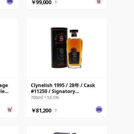
￥99,000
?
tage
Clynelish 1995 / 28年 / Cask
le
#11250 / Signatory
Symington’s Choice
700ml • 53.5%
￥81,200
?