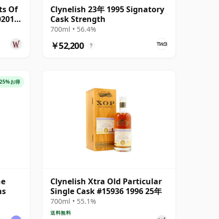
ts Of
Clynelish 23年 1995 Signatory
0201
Cask Strength
700ml • 56.4%
￥52,200
?
25%お得
he
Clynelish Xtra Old Particular
ms
Single Cask #15936 1996 25年
700ml • 55.1%
送料無料