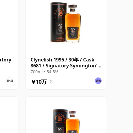
atory
Clynelish 1995 / 30年 / Cask
8681 / Signatory Symington's
Choice
700ml • 54.5%
￥10万
?