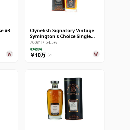
se #3
Clynelish Signatory Vintage
Symington's Choice Single
Cask # 30年
700ml • 54.5%
送料無料
￥10万
?