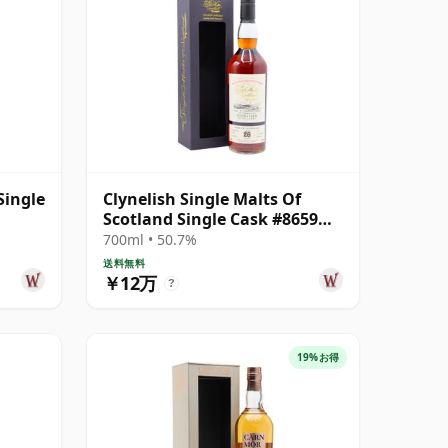
Single
Clynelish Single Malts Of
Scotland Single Cask #8659
1995 26年
700ml • 50.7%
送料無料
￥12万
?
19%お得