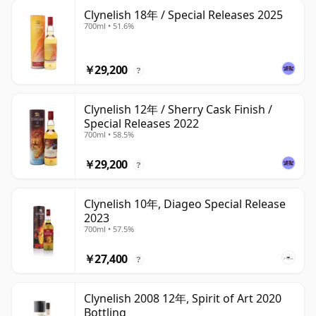
Clynelish 18年 / Special Releases 2025
700ml • 51.6%
￥29,200
?
Clynelish 12年 / Sherry Cask Finish /
Special Releases 2022
700ml • 58.5%
￥29,200
?
Clynelish 10年, Diageo Special Release
2023
700ml • 57.5%
￥27,400
?
Clynelish 2008 12年, Spirit of Art 2020
Bottling