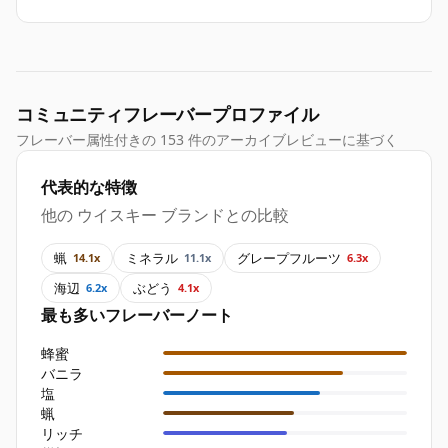
コミュニティフレーバープロファイル
フレーバー属性付きの 153 件のアーカイブレビューに基づく
代表的な特徴
他の ウイスキー ブランドとの比較
蝋
ミネラル
グレープフルーツ
14.1x
11.1x
6.3x
海辺
ぶどう
6.2x
4.1x
最も多いフレーバーノート
蜂蜜
バニラ
塩
蝋
リッチ