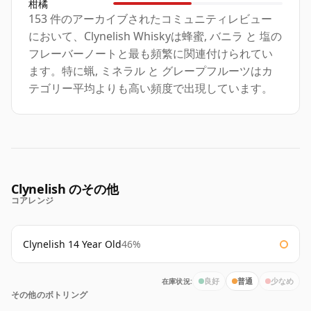
柑橘
153 件のアーカイブされたコミュニティレビュー
において、Clynelish Whiskyは蜂蜜, バニラ と 塩の
フレーバーノートと最も頻繁に関連付けられてい
ます。特に蝋, ミネラル と グレープフルーツはカ
テゴリー平均よりも高い頻度で出現しています。
Clynelish のその他
コアレンジ
Clynelish 14 Year Old
46%
在庫状況:
良好
普通
少なめ
その他のボトリング