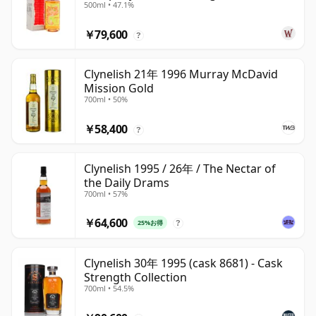
500ml • 47.1%
￥79,600
?
Clynelish 21年 1996 Murray McDavid
Mission Gold
700ml • 50%
￥58,400
?
Clynelish 1995 / 26年 / The Nectar of
the Daily Drams
700ml • 57%
￥64,600
25%お得
?
Clynelish 30年 1995 (cask 8681) - Cask
Strength Collection
700ml • 54.5%