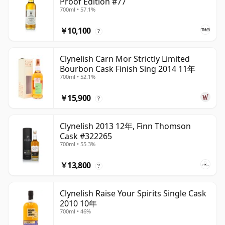
Proof Edition #77
700ml • 57.1%
￥10,100
?
Clynelish Carn Mor Strictly Limited
Bourbon Cask Finish Sing 2014 11年
700ml • 52.1%
￥15,900
?
Clynelish 2013 12年, Finn Thomson
Cask #322265
700ml • 55.3%
￥13,800
?
Clynelish Raise Your Spirits Single Cask
2010 10年
700ml • 46%