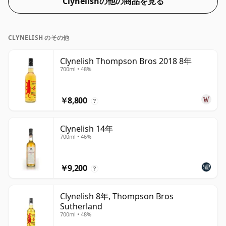
Clynelishの他の商品を見る
CLYNELISH のその他
Clynelish Thompson Bros 2018 8年
700ml • 48%
￥8,800
?
Clynelish 14年
700ml • 46%
￥9,200
?
Clynelish 8年, Thompson Bros
Sutherland
700ml • 48%