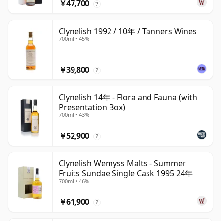
￥47,700
?
Clynelish 1992 / 10年 / Tanners Wines
700ml • 45%
￥39,800
?
Clynelish 14年 - Flora and Fauna (with
Presentation Box)
700ml • 43%
￥52,900
?
Clynelish Wemyss Malts - Summer
Fruits Sundae Single Cask 1995 24年
700ml • 46%
￥61,900
?