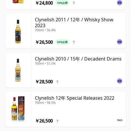
￥24,800
10%お得
?
Clynelish 2011 / 12年 / Whisky Show
2023
700ml • 56.4%
￥26,500
25%お得
?
Clynelish 2010 / 15年 / Decadent Drams
700ml • 51.5%
￥28,500
?
Clynelish 12年 Special Releases 2022
700ml • 58.5%
￥26,500
?