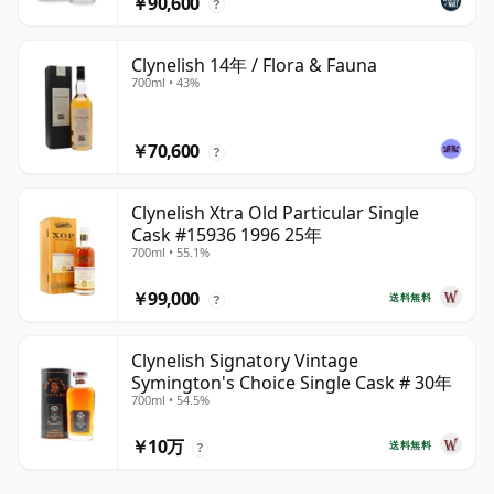
￥90,600
?
Clynelish 14年 / Flora & Fauna
700ml • 43%
￥70,600
?
Clynelish Xtra Old Particular Single
Cask #15936 1996 25年
700ml • 55.1%
￥99,000
送料無料
?
Clynelish Signatory Vintage
Symington's Choice Single Cask # 30年
700ml • 54.5%
￥10万
送料無料
?