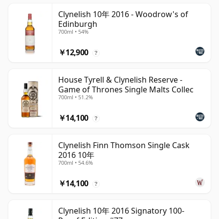
Clynelish 10年 2016 - Woodrow's of
Edinburgh
700ml • 54%
￥12,900
?
House Tyrell & Clynelish Reserve -
Game of Thrones Single Malts Collec
700ml • 51.2%
￥14,100
?
Clynelish Finn Thomson Single Cask
2016 10年
700ml • 54.6%
￥14,100
?
Clynelish 10年 2016 Signatory 100-