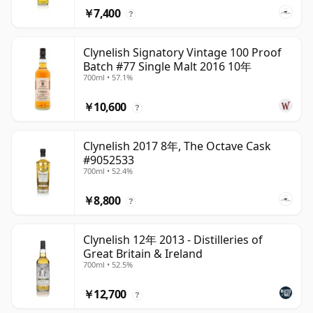
￥7,400
?
Clynelish Signatory Vintage 100 Proof
Batch #77 Single Malt 2016 10年
700ml • 57.1%
￥10,600
?
Clynelish 2017 8年, The Octave Cask
#9052533
700ml • 52.4%
￥8,800
?
Clynelish 12年 2013 - Distilleries of
Great Britain & Ireland
700ml • 52.5%
￥12,700
?