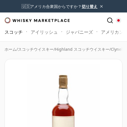
×
🇺🇸
アメリカ合衆国からですか？
切り替え
スコッチ
アイリッシュ
ジャパニーズ
アメリカン
ホーム
/
スコッチウイスキー
/
Highland スコッチウイスキー
/
Clynelis