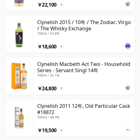
￥22,100
?
Clynelish 2015 / 10年 / The Zodiac: Virgo
/ The Whisky Exchange
700ml • 52.8%
￥18,600
?
Clynelish Macbeth Act Two - Household
Series - Servant Singl 14年
700ml • 55.1%
￥24,800
?
Clynelish 2011 12年, Old Particular Cask
#18872
700ml • 48.4%
￥19,500
?