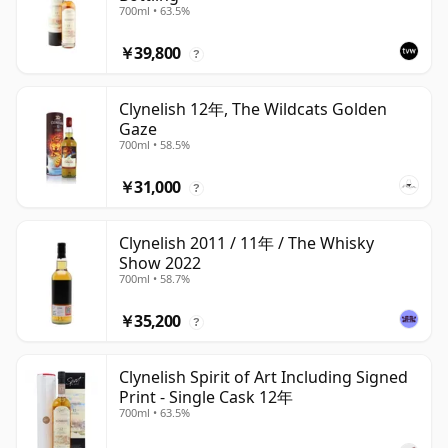
700ml • 63.5%
￥39,800
?
Clynelish 12年, The Wildcats Golden
Gaze
700ml • 58.5%
￥31,000
?
Clynelish 2011 / 11年 / The Whisky
Show 2022
700ml • 58.7%
￥35,200
?
Clynelish Spirit of Art Including Signed
Print - Single Cask 12年
700ml • 63.5%