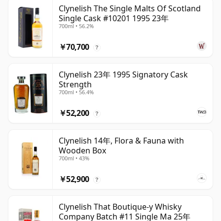
Clynelish The Single Malts Of Scotland
Single Cask #10201 1995 23年
700ml • 56.2%
￥70,700
?
Clynelish 23年 1995 Signatory Cask
Strength
700ml • 56.4%
￥52,200
?
Clynelish 14年, Flora & Fauna with
Wooden Box
700ml • 43%
￥52,900
?
Clynelish That Boutique-y Whisky
Company Batch #11 Single Ma 25年