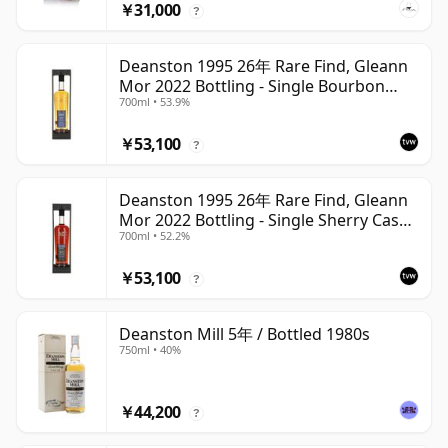
￥31,000
?
Deanston 1995 26年 Rare Find, Gleann
Mor 2022 Bottling - Single Bourbon
700ml • 53.9%
Cask 4392
￥53,100
?
Deanston 1995 26年 Rare Find, Gleann
Mor 2022 Bottling - Single Sherry Cask
700ml • 52.2%
4392A
￥53,100
?
Deanston Mill 5年 / Bottled 1980s
750ml • 40%
￥44,200
?