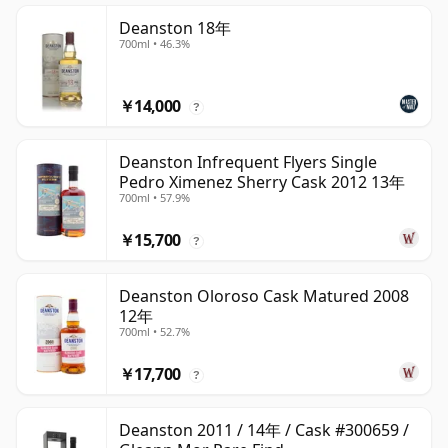
Deanston 18年
700ml • 46.3%
￥14,000
?
Deanston Infrequent Flyers Single
Pedro Ximenez Sherry Cask 2012 13年
700ml • 57.9%
￥15,700
?
Deanston Oloroso Cask Matured 2008
12年
700ml • 52.7%
￥17,700
?
Deanston 2011 / 14年 / Cask #300659 /