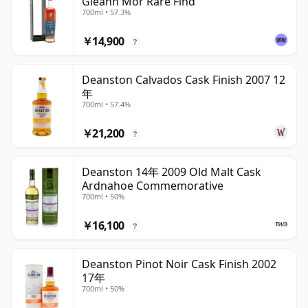
Gleann Mor Rare Find
700ml • 57.3%
￥14,900
?
Deanston Calvados Cask Finish 2007 12
年
700ml • 57.4%
￥21,200
?
Deanston 14年 2009 Old Malt Cask
Ardnahoe Commemorative
700ml • 50%
￥16,100
?
Deanston Pinot Noir Cask Finish 2002
17年
700ml • 50%