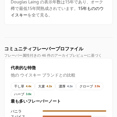
Douglas Laing の表示年数は15年であり、オーク
樽で最低15年間熟成されています。
15年もののウ
イスキー
を全て見る。
コミュニティフレーバープロファイル
フレーバー属性付きの 46 件のアーカイブレビューに基づく
代表的な特徴
他の ウイスキー ブランドとの比較
干し草
大麦
濃厚
クローブ
4.4x
4.2x
4.2x
3.9x
ハーブ
3.8x
最も多いフレーバーノート
バニラ
スパイス