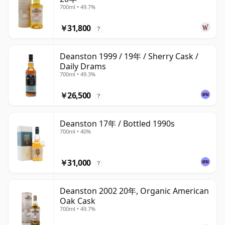
700ml • 49.7%
￥31,800
?
Deanston 1999 / 19年 / Sherry Cask /
Daily Drams
700ml • 49.3%
￥26,500
?
Deanston 17年 / Bottled 1990s
700ml • 40%
￥31,000
?
Deanston 2002 20年, Organic American
Oak Cask
700ml • 49.7%