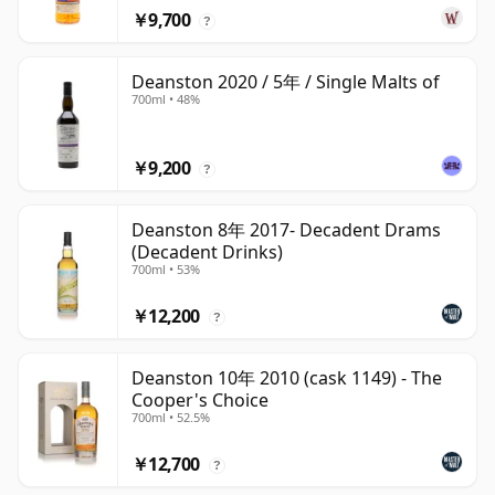
￥9,700
?
Deanston 2020 / 5年 / Single Malts of
700ml • 48%
￥9,200
?
Deanston 8年 2017- Decadent Drams
(Decadent Drinks)
700ml • 53%
￥12,200
?
Deanston 10年 2010 (cask 1149) - The
Cooper's Choice
700ml • 52.5%
￥12,700
?