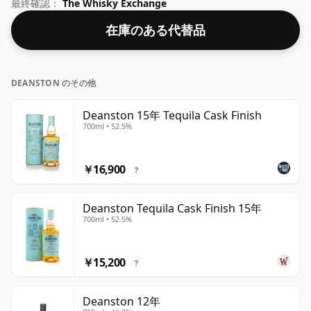
ました。より強度の高いウイスキーのファンは、アルコー
最終確認：
The Whisky Exchange
ル度数 50% のこの瓶詰めに失望することはありません。
在庫のある代替品
DEANSTON のその他
Deanston 15年 Tequila Cask Finish
700ml • 52.5%
￥16,900
?
Deanston Tequila Cask Finish 15年
700ml • 52.5%
￥15,200
?
Deanston 12年