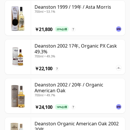
Deanston 1999 / 19年 / Asta Morris
700ml • 53.1%
￥21,800
25%お得
?
Deanston 2002 17年, Organic PX Cask
49.3%
700ml • 49.3%
￥22,100
?
Deanston 2002 / 20年 / Organic
American Oak
700ml • 49.7%
￥24,100
18%お得
?
Deanston Organic American Oak 2002
20年