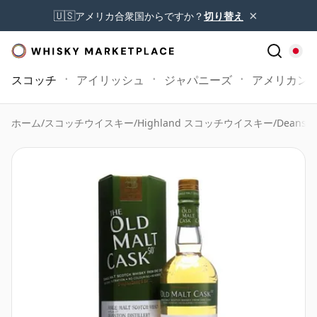
×
🇺🇸
アメリカ合衆国からですか？
切り替え
スコッチ
アイリッシュ
ジャパニーズ
アメリカン
ホーム
/
スコッチウイスキー
/
Highland スコッチウイスキー
/
Deansto