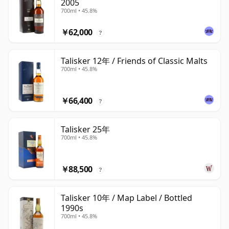
2005
700ml • 45.8%
￥62,000
?
Talisker 12年 / Friends of Classic Malts
700ml • 45.8%
￥66,400
?
Talisker 25年
700ml • 45.8%
￥88,500
?
Talisker 10年 / Map Label / Bottled
1990s
700ml • 45.8%