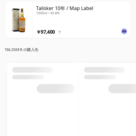
Talisker 10年 / Map Label
1000ml • 45.8%
￥97,400
?
TALISKER の購入先