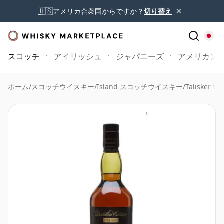
×
🇺🇸
アメリカ合衆国からですか？
切り替え
スコッチ
アイリッシュ
ジャパニーズ
アメリカン
ホーム
/
スコッチウイスキー
/
Island スコッチウイスキー
/
Talisker Wh