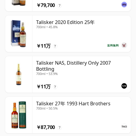
￥79,700
?
Talisker 2020 Edition 25年
700ml • 45.8%
￥11万
送料無料
?
Talisker NAS, Distillery Only 2007
Bottling
700ml • 53.9%
￥11万
?
Talisker 27年 1993 Hart Brothers
700ml • 50.5%
￥87,700
?