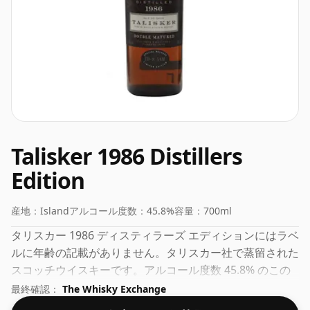
Talisker 1986 Distillers
Edition
産地：
Island
アルコール度数：
45.8%
容量：
700ml
タリスカー 1986 ディスティラーズ エディションにはラベ
ルに年齢の記載がありません。タリスカー社で蒸留された
スコッチウイスキーです。アルコール度数 45.8% のこの
ウイスキーは、最適な飲み頃の濃さで瓶詰めされていま
最終確認：
The Whisky Exchange
す。そのままでも、水を垂らしてもお召し上がりいただけ