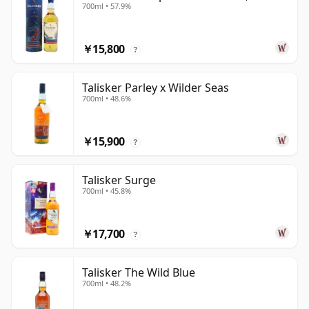
700ml • 57.9%
￥15,800
?
Talisker Parley x Wilder Seas
700ml • 48.6%
￥15,900
?
Talisker Surge
700ml • 45.8%
￥17,700
?
Talisker The Wild Blue
700ml • 48.2%