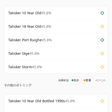
Talisker 10 Year Old
45.8%
Talisker 18 Year Old
45.8%
Talisker Port Ruighe
45.8%
Talisker Skye
45.8%
Talisker Storm
45.8%
在庫状況:
良好
普通
少なめ
その他のボトリング
Talisker 10 Year Old Bottled 1990s
45.8%