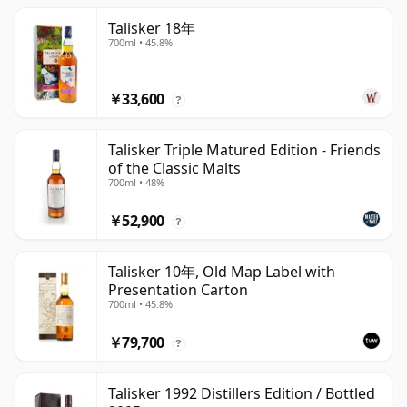
Talisker 18年
700ml • 45.8%
￥33,600
?
Talisker Triple Matured Edition - Friends
of the Classic Malts
700ml • 48%
￥52,900
?
Talisker 10年, Old Map Label with
Presentation Carton
700ml • 45.8%
￥79,700
?
Talisker 1992 Distillers Edition / Bottled