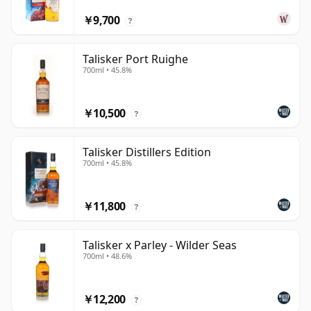
￥9,700
?
Talisker Port Ruighe
700ml • 45.8%
￥10,500
?
Talisker Distillers Edition
700ml • 45.8%
￥11,800
?
Talisker x Parley - Wilder Seas
700ml • 48.6%
￥12,200
?