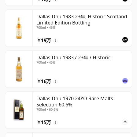
Dallas Dhu 1983 23年, Historic Scotland
Limited Edition Bottling
700ml • 46%
￥19万
?
Dallas Dhu 1983 / 23年 / Historic
700ml • 46%
￥16万
?
Dallas Dhu 1970 24YO Rare Malts
Selection 60.6%
700ml • 60.6%
￥15万
?