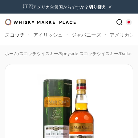
×
🇺🇸
アメリカ合衆国からですか？
切り替え
スコッチ
アイリッシュ
ジャパニーズ
アメリカン
ホーム
/
スコッチウイスキー
/
Speyside スコッチウイスキー
/
Dallas D