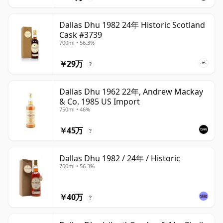
Dallas Dhu 1982 24年 Historic Scotland
Cask #3739
700ml • 56.3%
￥29万
?
Dallas Dhu 1962 22年, Andrew Mackay
& Co. 1985 US Import
750ml • 46%
￥45万
?
Dallas Dhu 1982 / 24年 / Historic
700ml • 56.3%
￥40万
?