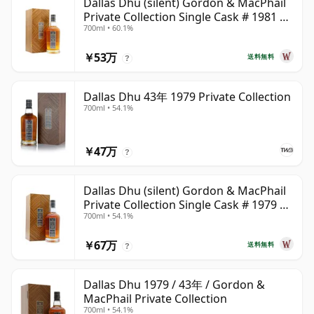
Dallas Dhu (silent) Gordon & MacPhail
Private Collection Single Cask # 1981 38
700ml • 60.1%
年
￥53万
送料無料
?
Dallas Dhu 43年 1979 Private Collection
700ml • 54.1%
￥47万
?
Dallas Dhu (silent) Gordon & MacPhail
Private Collection Single Cask # 1979 43
700ml • 54.1%
年
￥67万
送料無料
?
Dallas Dhu 1979 / 43年 / Gordon &
MacPhail Private Collection
700ml • 54.1%