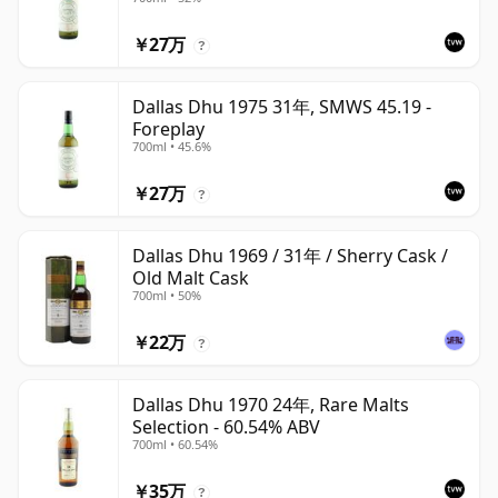
￥27万
?
Dallas Dhu 1975 31年, SMWS 45.19 -
Foreplay
700ml • 45.6%
￥27万
?
Dallas Dhu 1969 / 31年 / Sherry Cask /
Old Malt Cask
700ml • 50%
￥22万
?
Dallas Dhu 1970 24年, Rare Malts
Selection - 60.54% ABV
700ml • 60.54%
￥35万
?