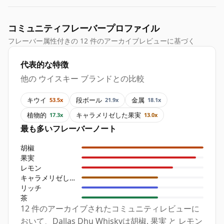
コミュニティフレーバープロファイル
フレーバー属性付きの 12 件のアーカイブレビューに基づく
代表的な特徴
他の ウイスキー ブランドとの比較
キウイ
段ボール
金属
53.5x
21.9x
18.1x
植物的
キャラメリゼした果実
17.3x
13.0x
最も多いフレーバーノート
胡椒
果実
レモン
キャラメリゼした果実
リッチ
茶
12 件のアーカイブされたコミュニティレビューに
おいて、Dallas Dhu Whiskyは胡椒, 果実 と レモン