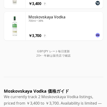
￥3,400
?
Moskovskaya Vodka
700ml • 38%
￥3,700
?
GBP/JPY レート毎日更新
20+ · 年齢は販売店で確認
Moskovskaya Vodka 価格ガイド
We currently track 2 Moskovskaya Vodka listings,
priced from ￥3,400 to ￥3,700. Availability is limited —