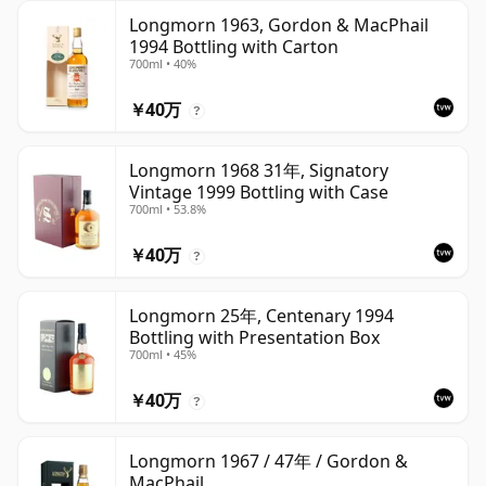
Longmorn 1963, Gordon & MacPhail
1994 Bottling with Carton
700ml • 40%
￥40万
?
Longmorn 1968 31年, Signatory
Vintage 1999 Bottling with Case
700ml • 53.8%
￥40万
?
Longmorn 25年, Centenary 1994
Bottling with Presentation Box
700ml • 45%
￥40万
?
Longmorn 1967 / 47年 / Gordon &
MacPhail