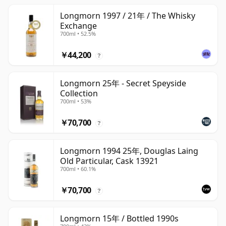
Longmorn 1997 / 21年 / The Whisky
Exchange
700ml • 52.5%
￥44,200
?
Longmorn 25年 - Secret Speyside
Collection
700ml • 53%
￥70,700
?
Longmorn 1994 25年, Douglas Laing
Old Particular, Cask 13921
700ml • 60.1%
￥70,700
?
Longmorn 15年 / Bottled 1990s