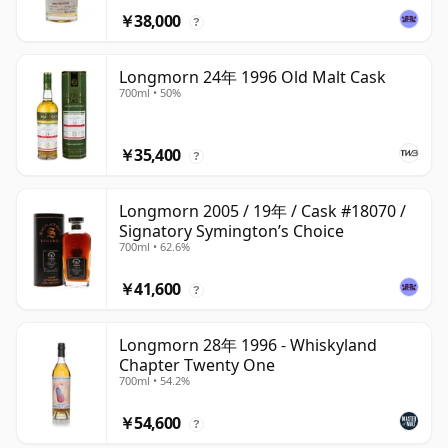
￥38,000
?
Longmorn 24年 1996 Old Malt Cask
700ml • 50%
￥35,400
?
Longmorn 2005 / 19年 / Cask #18070 /
Signatory Symington’s Choice
700ml • 62.6%
￥41,600
?
Longmorn 28年 1996 - Whiskyland
Chapter Twenty One
700ml • 54.2%
￥54,600
?