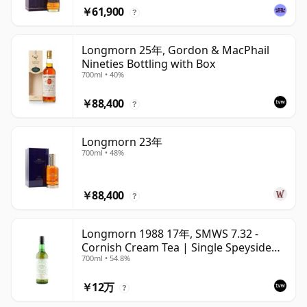
￥61,900
?
Longmorn 25年, Gordon & MacPhail
Nineties Bottling with Box
700ml • 40%
￥88,400
?
Longmorn 23年
700ml • 48%
￥88,400
?
Longmorn 1988 17年, SMWS 7.32 -
Cornish Cream Tea | Single Speyside
700ml • 54.8%
Malt Whisky | 54.8% | 70cl | The
Whisky Vault
￥12万
?