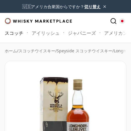
×
🇺🇸
アメリカ合衆国からですか？
切り替え
スコッチ
アイリッシュ
ジャパニーズ
アメリカン
ホーム
/
スコッチウイスキー
/
Speyside スコッチウイスキー
/
Longmor