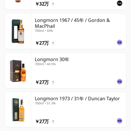
￥32万
?
Longmorn 1967 / 45年 / Gordon &
MacPhail
700ml • 43%
￥27万
?
Longmorn 30年
700ml • 44.5%
￥27万
?
Longmorn 1973 / 31年 / Duncan Taylor
700ml • 51.3%
￥27万
?