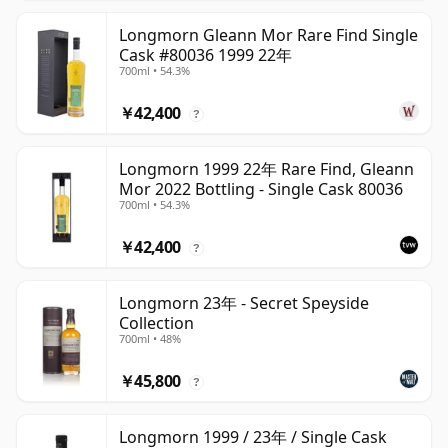
Longmorn Gleann Mor Rare Find Single
Cask #80036 1999 22年
700ml • 54.3%
￥42,400
?
Longmorn 1999 22年 Rare Find, Gleann
Mor 2022 Bottling - Single Cask 80036
700ml • 54.3%
￥42,400
?
Longmorn 23年 - Secret Speyside
Collection
700ml • 48%
￥45,800
?
Longmorn 1999 / 23年 / Single Cask