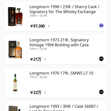
Longmorn 1996 / 23年 / Sherry Cask /
Signatory for The Whisky Exchange
700ml • 58.8%
￥97,300
?
Longmorn 1973 21年, Signatory
Vintage 1994 Bottling with Case
700ml • 54.9%
￥21万
?
Longmorn 1976 17年, SMWS L7.10
700ml • 60.8%
￥22万
?
Longmorn 1993 / 30年 / Cask 56087 /