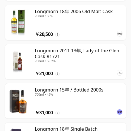
Longmorn 18年 2006 Old Malt Cask
700ml • 50%
￥20,500
?
Longmorn 2011 13年, Lady of the Glen
Cask #1721
700ml • 58.2%
￥21,000
?
Longmorn 15年 / Bottled 2000s
700ml • 45%
￥31,000
?
Longmorn 18年 Single Batch