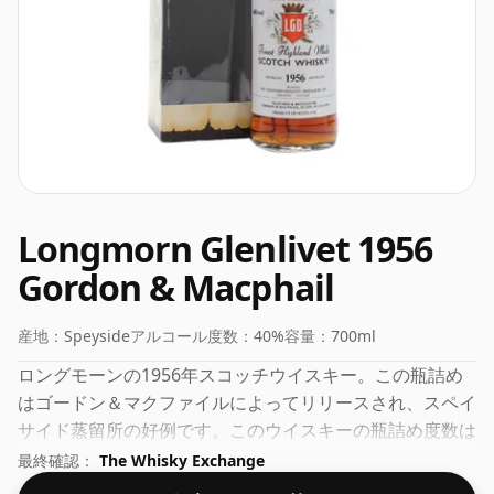
Longmorn Glenlivet 1956
Gordon & Macphail
産地：
Speyside
アルコール度数：
40%
容量：
700ml
ロングモーンの1956年スコッチウイスキー。この瓶詰め
はゴードン＆マクファイルによってリリースされ、スペイ
サイド蒸留所の好例です。このウイスキーの瓶詰め度数は
40% で、ウイスキーとしては下限にあたります。最近で
最終確認：
The Whisky Exchange
は、多くの消費者が生産者に 43% または 46% に近い濃度