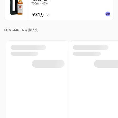
700ml • 43%
￥31万
?
LONGMORN の購入先