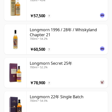
700ml • 43%
￥57,500
?
Longmorn 1996 / 28年 / Whiskyland
Chapter 21
700ml • 54.2%
￥60,500
?
Longmorn Secret 25年
700ml • 52.2%
￥78,900
?
Longmorn 22年 Single Batch
700ml • 54.5%