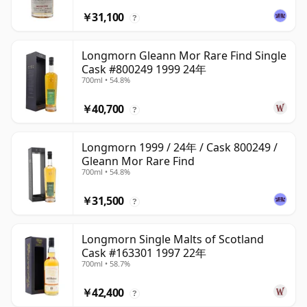
￥31,100
?
Longmorn Gleann Mor Rare Find Single
Cask #800249 1999 24年
700ml • 54.8%
￥40,700
?
Longmorn 1999 / 24年 / Cask 800249 /
Gleann Mor Rare Find
700ml • 54.8%
￥31,500
?
Longmorn Single Malts of Scotland
Cask #163301 1997 22年
700ml • 58.7%
￥42,400
?