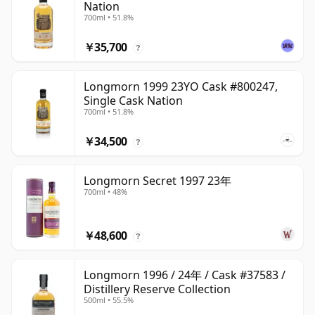
Nation
700ml • 51.8%
￥35,700
?
Longmorn 1999 23YO Cask #800247,
Single Cask Nation
700ml • 51.8%
￥34,500
?
Longmorn Secret 1997 23年
700ml • 48%
￥48,600
?
Longmorn 1996 / 24年 / Cask #37583 /
Distillery Reserve Collection
500ml • 55.5%