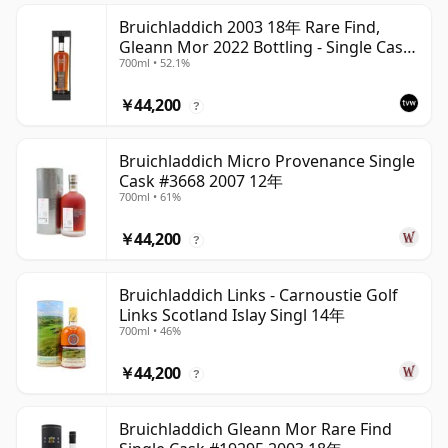
Bruichladdich 2003 18年 Rare Find,
Gleann Mor 2022 Bottling - Single Cask
700ml • 52.1%
19295
￥44,200
?
Bruichladdich Micro Provenance Single
Cask #3668 2007 12年
700ml • 61%
￥44,200
?
Bruichladdich Links - Carnoustie Golf
Links Scotland Islay Singl 14年
700ml • 46%
￥44,200
?
Bruichladdich Gleann Mor Rare Find