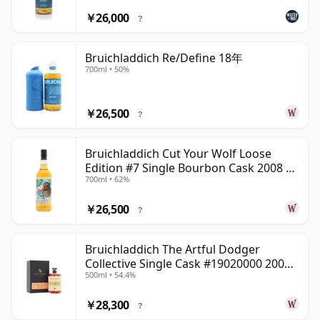
￥26,000
?
Bruichladdich Re/Define 18年
700ml • 50%
￥26,500
?
Bruichladdich Cut Your Wolf Loose
Edition #7 Single Bourbon Cask 2008 14
700ml • 62%
年
￥26,500
?
Bruichladdich The Artful Dodger
Collective Single Cask #19020000 2001
500ml • 54.4%
22年
￥28,300
?