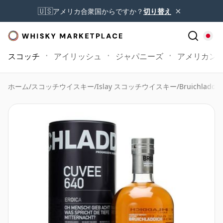
×
🇺🇸
アメリカ合衆国からですか？
切り替え
スコッチ
アイリッシュ
ジャパニーズ
アメリカン
ホーム
/
スコッチウイスキー
/
Islay スコッチウイスキー
/
Bruichladdic