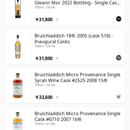
Gleann Mor 2022 Bottling - Single Cask
700ml • 58.6%
1373
￥31,800
?
Bruichladdich 18年 2005 (cask 518) -
Inaugural Casks
700ml • 54.7%
￥31,800
?
Bruichladdich Micro Provenance Single
Syrah Wine Cask #2525 2008 15年
700ml • 56.6%
￥33,600
?
Bruichladdich Micro Provenance Single
Cask #0710 2007 16年
700ml • 61.9%