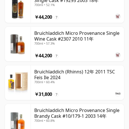
Single Cask #19295 2003 18年
700ml • 52.1%
￥44,200
?
Bruichladdich Micro Provenance Single
Wine Cask #2307 2010 11年
700ml • 57.3%
￥44,200
?
Bruichladdich (Rhinns) 12年 2011 TSC
Feis Ile 2024
700ml • 60.4%
￥31,800
?
Bruichladdich Micro Provenance Single
Brandy Cask #10/179-1 2003 14年
700ml • 60.8%