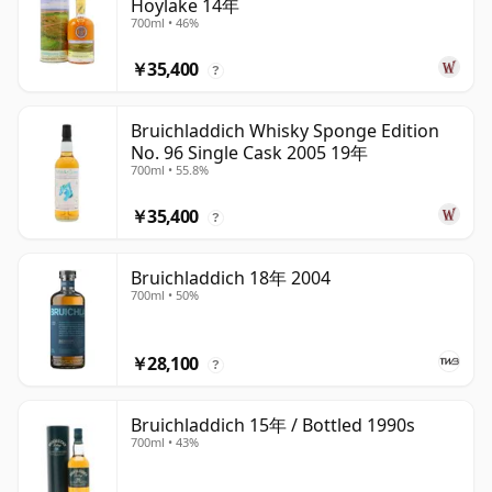
Hoylake 14年
700ml • 46%
￥35,400
?
Bruichladdich Whisky Sponge Edition
No. 96 Single Cask 2005 19年
700ml • 55.8%
￥35,400
?
Bruichladdich 18年 2004
700ml • 50%
￥28,100
?
Bruichladdich 15年 / Bottled 1990s
700ml • 43%