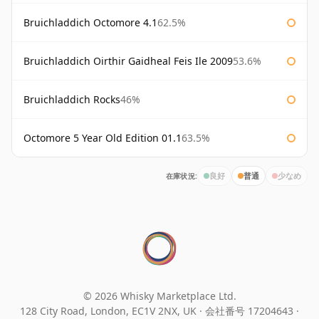
Bruichladdich Octomore 4.1
62.5%
Bruichladdich Oirthir Gaidheal Feis Ile 2009
53.6%
Bruichladdich Rocks
46%
Octomore 5 Year Old Edition 01.1
63.5%
在庫状況:
良好
普通
少なめ
© 2026 Whisky Marketplace Ltd.
128 City Road, London, EC1V 2NX, UK ·
会社番号 17204643
·