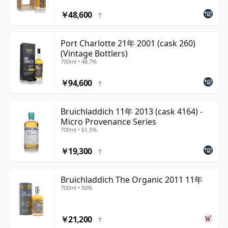
￥48,600
?
Port Charlotte 21年 2001 (cask 260)
(Vintage Bottlers)
700ml • 48.7%
￥94,600
?
Bruichladdich 11年 2013 (cask 4164) -
Micro Provenance Series
700ml • 61.5%
￥19,300
?
Bruichladdich The Organic 2011 11年
700ml • 50%
￥21,200
?