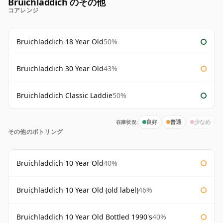
Bruichladdich のその他
コアレンジ
Bruichladdich 18 Year Old
50%
Bruichladdich 30 Year Old
43%
Bruichladdich Classic Laddie
50%
在庫状況:
良好
普通
少なめ
その他のボトリング
Bruichladdich 10 Year Old
40%
Bruichladdich 10 Year Old (old label)
46%
Bruichladdich 10 Year Old Bottled 1990's
40%