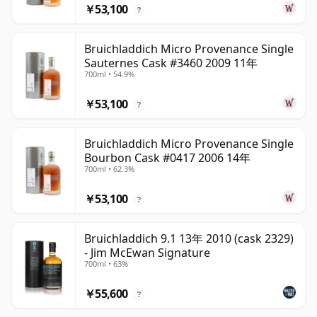
￥53,100
?
Bruichladdich Micro Provenance Single
Sauternes Cask #3460 2009 11年
700ml • 54.9%
￥53,100
?
Bruichladdich Micro Provenance Single
Bourbon Cask #0417 2006 14年
700ml • 62.3%
￥53,100
?
Bruichladdich 9.1 13年 2010 (cask 2329)
- Jim McEwan Signature
700ml • 63%
￥55,600
?