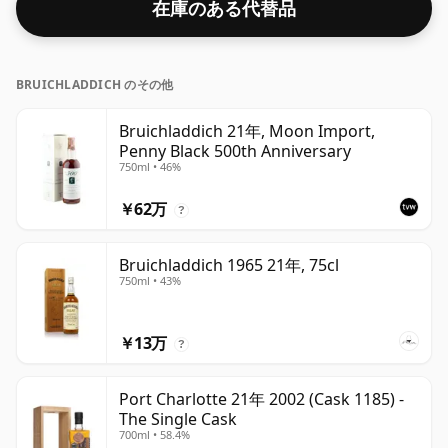
在庫のある代替品
BRUICHLADDICH のその他
Bruichladdich 21年, Moon Import,
Penny Black 500th Anniversary
750ml • 46%
￥62万
?
Bruichladdich 1965 21年, 75cl
750ml • 43%
￥13万
?
Port Charlotte 21年 2002 (Cask 1185) -
The Single Cask
700ml • 58.4%