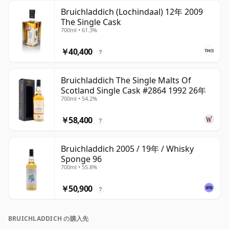
Bruichladdich (Lochindaal) 12年 2009
The Single Cask
700ml • 61.3%
￥40,400
?
Bruichladdich The Single Malts Of
Scotland Single Cask #2864 1992 26年
700ml • 54.2%
￥58,400
?
Bruichladdich 2005 / 19年 / Whisky
Sponge 96
700ml • 55.8%
￥50,900
?
BRUICHLADDICH の購入先