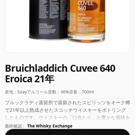
Bruichladdich Cuvee 640
Eroica 21年
産地：
Islay
アルコール度数：
46%
容量：
700ml
ブルックラディ蒸留所で蒸留されたスピリッツをオーク樽
で21年以上熟成させたスコッチウイスキーをボトリング
したものです。ウイスキーの「口当たり」と豊かな風味を
体験するには、46% が適切なアルコール度数であると多
最終確認：
The Whisky Exchange
くの人が考えています。