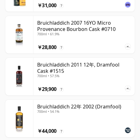
￥31,000
?
Bruichladdich 2007 16YO Micro
Provenance Bourbon Cask #0710
700ml • 61.9%
￥28,800
?
Bruichladdich 2011 12年, Dramfool
Cask #1515
700ml • 57.5%
￥29,900
?
Bruichladdich 22年 2002 (Dramfool)
700ml • 54.1%
￥44,000
?