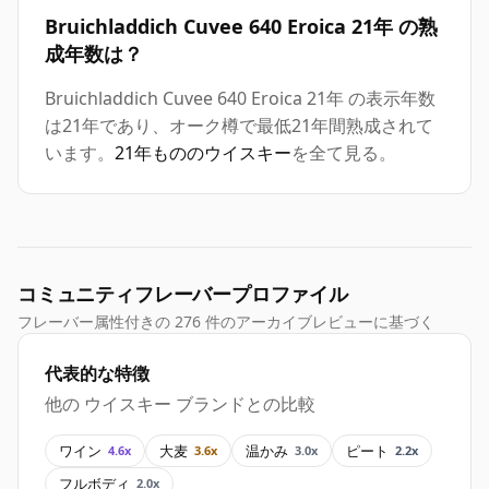
Bruichladdich Cuvee 640 Eroica 21年 の熟
成年数は？
Bruichladdich Cuvee 640 Eroica 21年 の表示年数
は21年であり、オーク樽で最低21年間熟成されて
います。
21年もののウイスキー
を全て見る。
コミュニティフレーバープロファイル
フレーバー属性付きの 276 件のアーカイブレビューに基づく
代表的な特徴
他の ウイスキー ブランドとの比較
ワイン
大麦
温かみ
ピート
4.6x
3.6x
3.0x
2.2x
フルボディ
2.0x