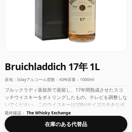
Bruichladdich 17年 1L
産地：
Islay
アルコール度数：
43%
容量：
1000ml
ブルックラディ蒸留所で蒸留し、17年間熟成させたスコ
ッチウイスキーをボトリングしたもの。テレビを調整しな
いでください。このウイスキーは100clサイズの大きなボ
トルに入っています。
最終確認：
The Whisky Exchange
在庫のある代替品