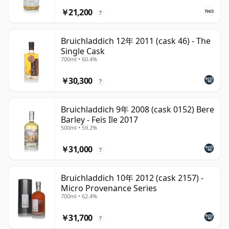
￥21,200
?
Bruichladdich 12年 2011 (cask 46) - The
Single Cask
700ml • 60.4%
￥30,300
?
Bruichladdich 9年 2008 (cask 0152) Bere
Barley - Feis Ile 2017
500ml • 59.2%
￥31,000
?
Bruichladdich 10年 2012 (cask 2157) -
Micro Provenance Series
700ml • 62.4%
￥31,700
?