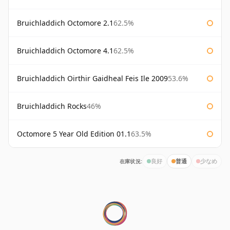
Bruichladdich Octomore 2.1
62.5%
Bruichladdich Octomore 4.1
62.5%
Bruichladdich Oirthir Gaidheal Feis Ile 2009
53.6%
Bruichladdich Rocks
46%
Octomore 5 Year Old Edition 01.1
63.5%
在庫状況:
良好
普通
少なめ