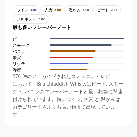
ワイン
大麦
温かみ
ピート
4.6x
3.6x
3.0x
2.2x
フルボディ
2.0x
最も多いフレーバーノート
ピート
スモーク
バニラ
果実
リッチ
蜂蜜
276 件のアーカイブされたコミュニティレビュー
において、Bruichladdich Whiskyはピート, スモー
ク と バニラのフレーバーノートと最も頻繁に関連
付けられています。特にワイン, 大麦 と 温かみは
カテゴリー平均よりも高い頻度で出現していま
す。