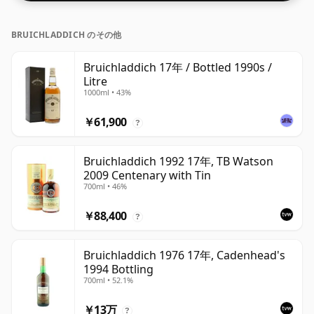
BRUICHLADDICH のその他
Bruichladdich 17年 / Bottled 1990s /
Litre
1000ml • 43%
￥61,900
?
Bruichladdich 1992 17年, TB Watson
2009 Centenary with Tin
700ml • 46%
￥88,400
?
Bruichladdich 1976 17年, Cadenhead's
1994 Bottling
700ml • 52.1%
￥13万
?