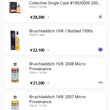
Collective Single Cask #19020000 2001
500ml • 54.4%
22年
￥28,300
?
Bruichladdich 10年 / Bottled 1990s
700ml • 40%
￥22,100
?
Bruichladdich 15年 2008 Micro
Provenance
700ml • 56.6%
￥21,200
?
Bruichladdich 16年 2007 Micro
Provenance
700ml • 61.9%