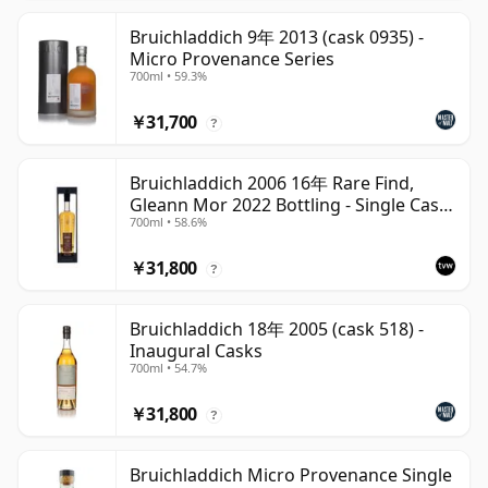
Bruichladdich 9年 2013 (cask 0935) -
Micro Provenance Series
700ml • 59.3%
￥31,700
?
Bruichladdich 2006 16年 Rare Find,
Gleann Mor 2022 Bottling - Single Cask
700ml • 58.6%
1373
￥31,800
?
Bruichladdich 18年 2005 (cask 518) -
Inaugural Casks
700ml • 54.7%
￥31,800
?
Bruichladdich Micro Provenance Single