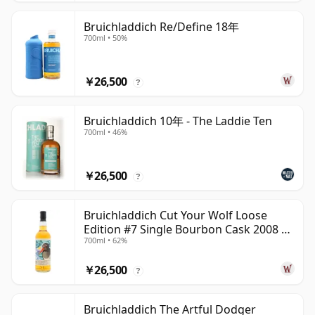
Bruichladdich Re/Define 18年
700ml • 50%
￥26,500
?
Bruichladdich 10年 - The Laddie Ten
700ml • 46%
￥26,500
?
Bruichladdich Cut Your Wolf Loose
Edition #7 Single Bourbon Cask 2008 14
700ml • 62%
年
￥26,500
?
Bruichladdich The Artful Dodger