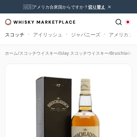
×
🇺🇸
アメリカ合衆国からですか？
切り替え
スコッチ
アイリッシュ
ジャパニーズ
アメリカン
ホーム
/
スコッチウイスキー
/
Islay スコッチウイスキー
/
Bruichladdic