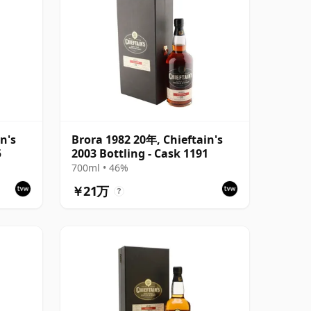
n's
Brora 1982 20年, Chieftain's
5
2003 Bottling - Cask 1191
700ml • 46%
￥21万
?