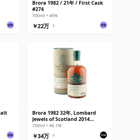
Brora 1982 / 21年 / First Cask
#274
700ml • 46%
￥22万
?
alt
Brora 1982 32年, Lombard
Jewels of Scotland 2014
Bottling with Tube
700ml • 46.1%
￥34万
?