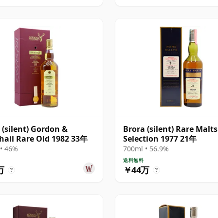
 (silent) Gordon &
Brora (silent) Rare Malts
ail Rare Old 1982 33年
Selection 1977 21年
• 46%
700ml • 56.9%
送料無料
万
￥44万
?
?