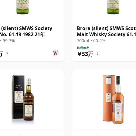
 (silent) SMWS Society
Brora (silent) SMWS Sco
No. 61.19 1982 21年
Malt Whisky Society 61.
1982 21年
• 59.7%
700ml • 60.4%
送料無料
万
￥53万
?
?