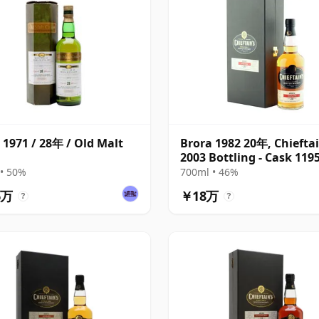
 1971 / 28年 / Old Malt
Brora 1982 20年, Chieftai
2003 Bottling - Cask 119
• 50%
700ml • 46%
6万
￥18万
?
?