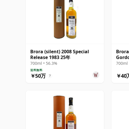
Brora (silent) 2008 Special
Brora
Release 1983 25年
Gord
700ml • 56.3%
700ml 
送料無料
￥50万
￥40
?