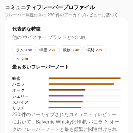
コミュニティフレーバープロファイル
フレーバー属性付きの 230 件のアーカイブレビューに基づく
代表的な特徴
他の ウイスキー ブランドとの比較
ラム
蜂蜜
穀物
洋梨
4.9x
2.7x
2.4x
2.3x
木
2.2x
最も多いフレーバーノート
蜂蜜
バニラ
オーク
シェリー
スパイス
リッチ
230 件のアーカイブされたコミュニティレビュー
において、Balvenie Whiskyは蜂蜜, バニラ と オー
クのフレーバーノートと最も頻繁に関連付けられ