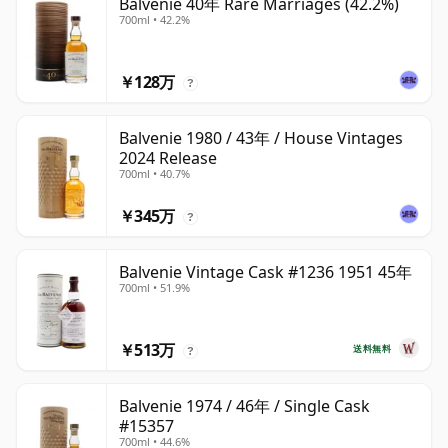
Balvenie 40年 Rare Marriages (42.2%)
700ml • 42.2%
￥128万
?
Balvenie 1980 / 43年 / House Vintages
2024 Release
700ml • 40.7%
￥345万
?
Balvenie Vintage Cask #1236 1951 45年
700ml • 51.9%
￥513万
送料無料
?
Balvenie 1974 / 46年 / Single Cask
#15357
700ml • 44.6%