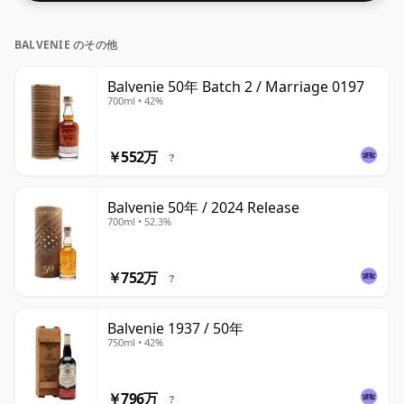
BALVENIE のその他
Balvenie 50年 Batch 2 / Marriage 0197
700ml • 42%
￥552万
?
Balvenie 50年 / 2024 Release
700ml • 52.3%
￥752万
?
Balvenie 1937 / 50年
750ml • 42%
￥796万
?