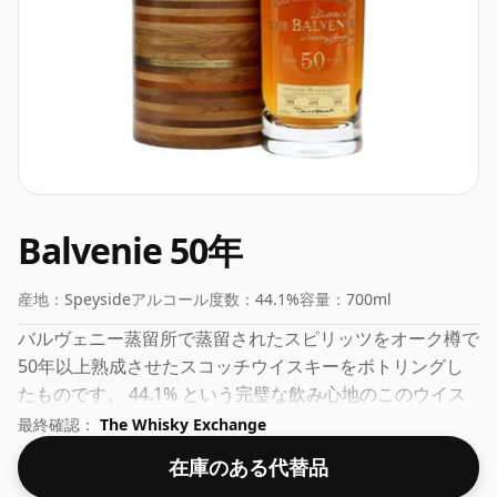
Balvenie 50年
産地：
Speyside
アルコール度数：
44.1%
容量：
700ml
バルヴェニー蒸留所で蒸留されたスピリッツをオーク樽で
50年以上熟成させたスコッチウイスキーをボトリングし
たものです。 44.1% という完璧な飲み心地のこのウイス
キーは、70cl の容器に瓶詰めされています。
最終確認：
The Whisky Exchange
在庫のある代替品