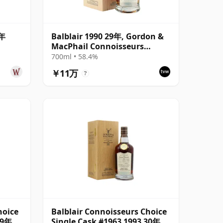
5年
Balblair 1990 29年, Gordon &
MacPhail Connoisseurs
Choice
700ml • 58.4%
￥11万
?
hoice
Balblair Connoisseurs Choice
29年
Single Cask #1963 1993 30年