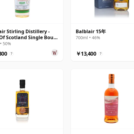
ir Stirling Distillery -
Balblair 15年
Of Scotland Single Bour
700ml • 46%
 10年
• 50%
300
￥13,400
?
?