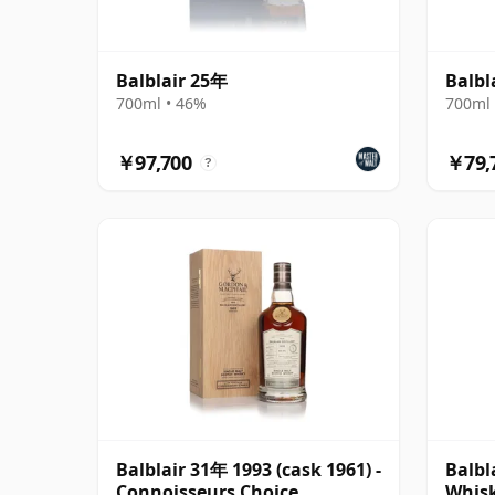
Balblair 25年
Balbl
700ml • 46%
700ml 
￥97,700
￥79,
?
Balblair 31年 1993 (cask 1961) -
Balbl
Connoisseurs Choice
Whisk