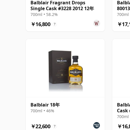
Balblair Fragrant Drops
Balbl
Single Cask #3228 2012 12年
80013
700ml • 58.2%
700ml 
￥16,800
￥17,
?
Balblair 18年
Balbl
Cask 
700ml • 46%
700ml 
￥22,600
￥16,
?