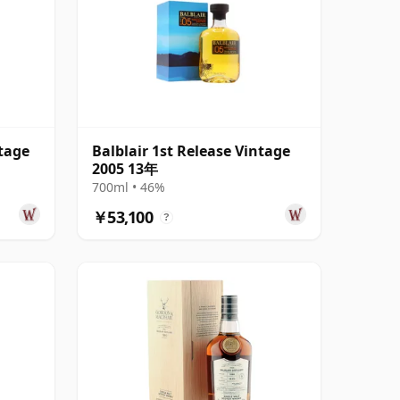
ntage
Balblair 1st Release Vintage
2005 13年
700ml • 46%
￥53,100
?