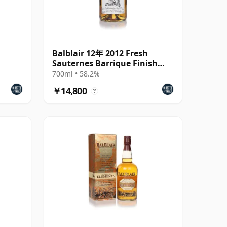
Balblair 12年 2012 Fresh
Sauternes Barrique Finish
(cask 3228)
700ml • 58.2%
￥14,800
?