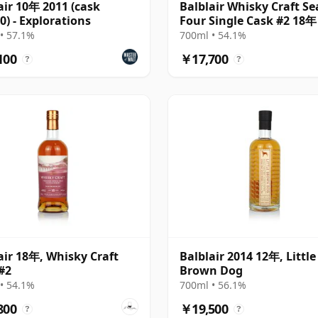
air 10年 2011 (cask
Balblair Whisky Craft S
0) - Explorations
Four Single Cask #2 18年
• 57.1%
700ml • 54.1%
100
￥17,700
?
?
air 18年, Whisky Craft
Balblair 2014 12年, Little
#2
Brown Dog
• 54.1%
700ml • 56.1%
800
￥19,500
?
?