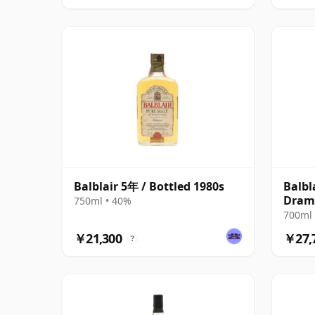
Balblair 5年 / Bottled 1980s
Balbl
Drams
750ml • 40%
700ml 
￥21,300
￥27,
?