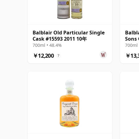
Balblair Old Particular Single
Balbla
Cask #15593 2011 10年
Sons 
2014
700ml • 48.4%
700ml 
￥12,200
￥13,
?