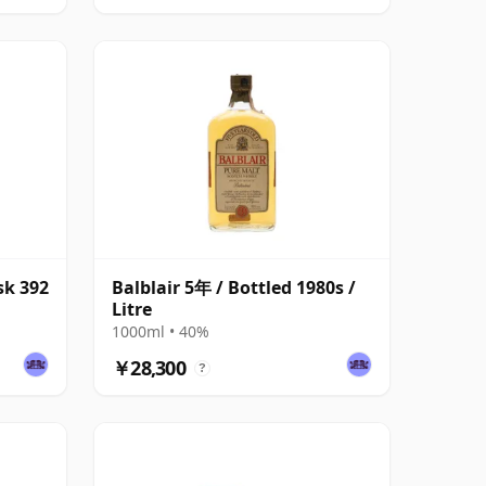
sk 392
Balblair 5年 / Bottled 1980s /
Litre
1000ml • 40%
￥28,300
?