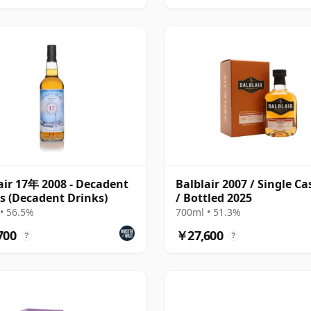
air 17年 2008 - Decadent
Balblair 2007 / Single Ca
 (Decadent Drinks)
/ Bottled 2025
• 56.5%
700ml • 51.3%
700
￥27,600
?
?