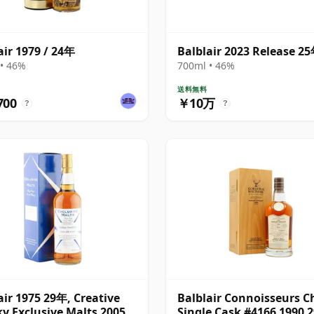
air 1979 / 24年
Balblair 2023 Release 2
• 46%
700ml • 46%
送料無料
700
￥10万
?
?
air 1975 29年, Creative
Balblair Connoisseurs C
y Exclusive Malts 2005
Single Cask #4166 1990 