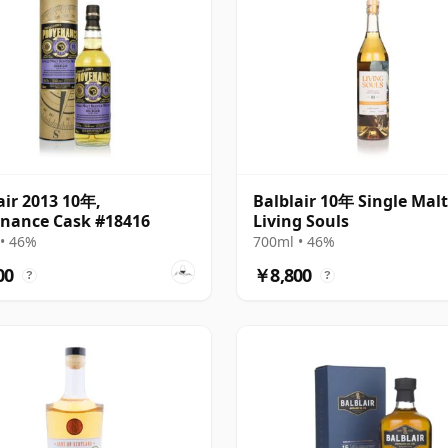
air 2013 10年,
Balblair 10年 Single Malt
nance Cask #18416
Living Souls
• 46%
700ml • 46%
00
￥8,800
?
?