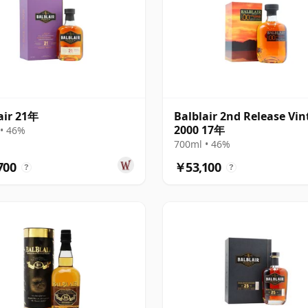
air 21年
Balblair 2nd Release Vi
2000 17年
• 46%
700ml • 46%
700
￥53,100
?
?