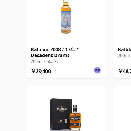
Balblair 2008 / 17年 /
Balbl
Decadent Drams
700ml 
700ml • 56.5%
￥29,400
￥48,
?