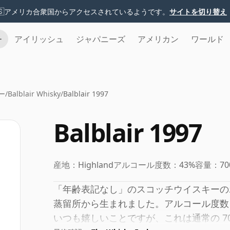
🇸
アメリカ合衆国からアクセスされているようです。
サイトを切り替え
チ
アイリッシュ
ジャパニーズ
アメリカン
ワールド
ー
/
Balblair Whisky
/
Balblair 1997
Balblair 1997
産地：
Highland
アルコール度数：
43%
容量：
70
「年齢表記なし」のスコッチウイスキーのボ
蒸留所から生まれました。アルコール度数 
いつも嬉しいことですが、これは通常の 70