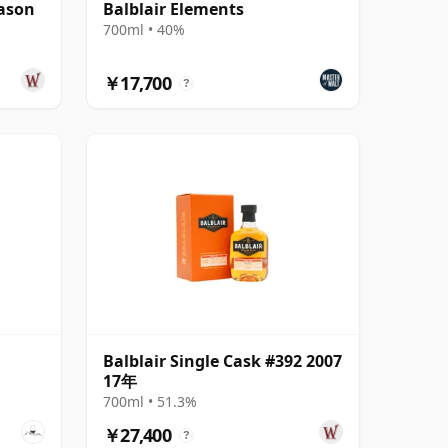
eason
Balblair Elements
700ml • 40%
￥17,700
?
Balblair Single Cask #392 2007
17年
700ml • 51.3%
￥27,400
?