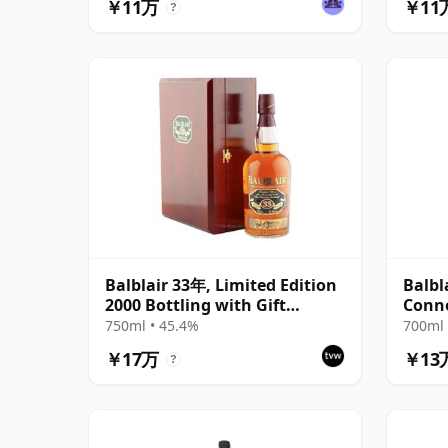
￥11万
￥11
?
Balblair 33年, Limited Edition
Balbl
2000 Bottling with Gift
Conno
Presentation Set
#196
750ml • 45.4%
700ml 
￥17万
￥13
?