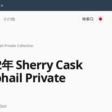
×
その他
検索
l Private Collection
32年 Sherry Cask
ail Private
0ml