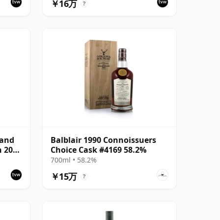
￥16万
?
land
Balblair 1990 Connoissuers
n 2000
Choice Cask #4169 58.2%
700ml • 58.2%
￥15万
?