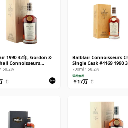
air 1990 32年, Gordon &
Balblair Connoisseurs C
ail Connoisseurs
Single Cask #4169 1990 
e - Cask 4169
• 58.2%
700ml • 58.2%
送料無料
万
￥17万
?
?