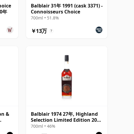
hoice
Balblair 31年 1991 (cask 3371) -
30年
Connoisseurs Choice
700ml • 51.8%
￥13万
?
on &
Balblair 1974 27年, Highland
Selection Limited Edition 2001
Bottling
700ml • 46%