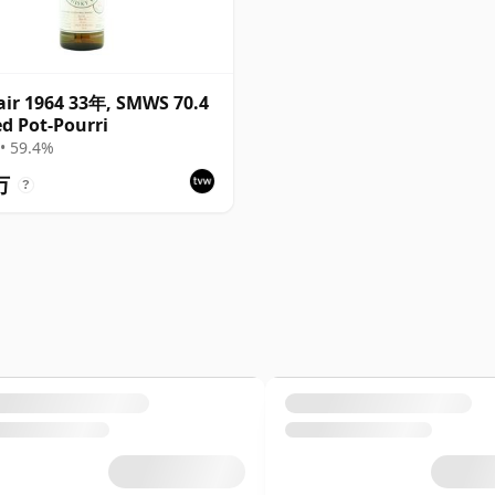
air 1964 33年, SMWS 70.4
ed Pot-Pourri
• 59.4%
万
?