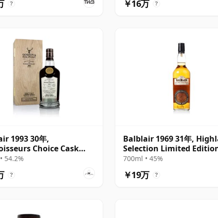
万
￥16万
?
?
air 1993 30年,
Balblair 1969 31年, High
isseurs Choice Cask
Selection Limited Editio
3
Bottling
• 54.2%
700ml • 45%
万
￥19万
?
?