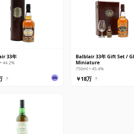
air 33年
Balblair 33年 Gift Set / G
Miniature
• 44.2%
750ml • 45.4%
万
￥18万
?
?