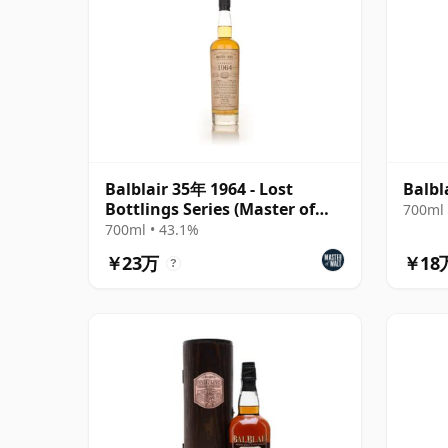
Balblair 35年 1964 - Lost
Balbl
Bottlings Series (Master of
700ml 
Malt)
700ml • 43.1%
￥23万
￥18
?