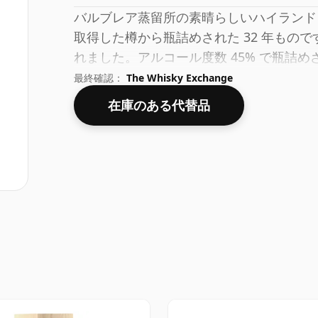
バルブレア蒸留所の素晴らしいハイランド 
取得した樽から瓶詰めされた 32 年ものです。
れました。アルコール度数 45% で瓶詰
とですが、これは通常の 70cl のサイズ
最終確認：
The Whisky Exchange
在庫のある代替品