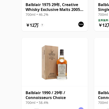
Balblair 1975 29年, Creative
Balbl
Whisky Exclusive Malts 2005
Singl
Bottling with Carton
700ml • 46.2%
700ml 
送料無料
￥12万
￥12
?
Balblair 1990 / 29年 /
Balbl
Connoisseurs Choice
Conno
700ml • 58.4%
700ml 