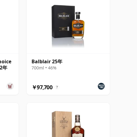
hoice
Balblair 25年
32年
700ml • 46%
￥97,700
?