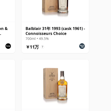
on &
Balblair 31年 1993 (cask 1961) -
Connoisseurs Choice
700ml • 49.5%
￥11万
?