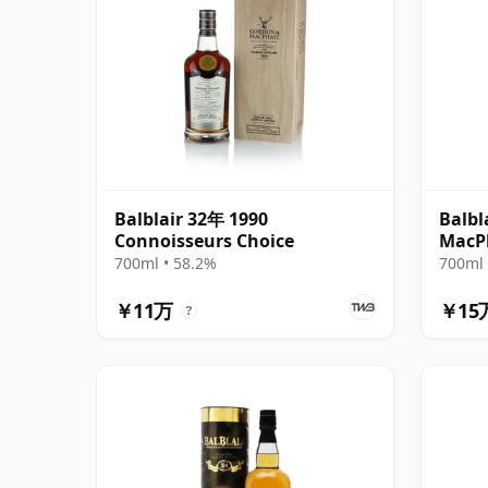
Balblair 32年 1990
Balbl
Connoisseurs Choice
MacPh
Choic
700ml • 58.2%
700ml 
￥11万
￥15
?