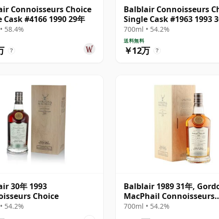
air Connoisseurs Choice
Balblair Connoisseurs C
e Cask #4166 1990 29年
Single Cask #1963 1993 
• 58.4%
700ml • 54.2%
送料無料
万
￥12万
?
?
air 30年 1993
Balblair 1989 31年, Gord
isseurs Choice
MacPhail Connoisseurs
Choice - Cask 211
• 54.2%
700ml • 54.2%