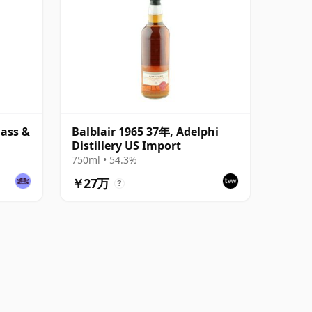
lass &
Balblair 1965 37年, Adelphi
Distillery US Import
750ml • 54.3%
￥27万
?