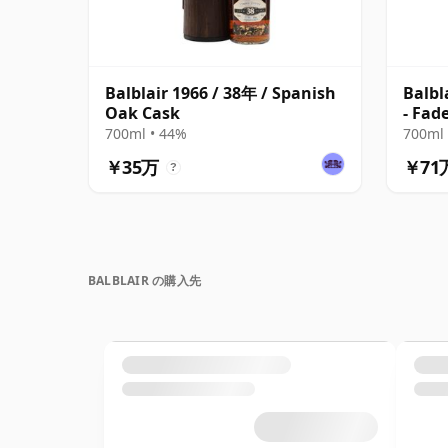
Balblair 1966 / 38年 / Spanish
Balbl
Oak Cask
- Fad
700ml • 44%
700ml 
￥35万
￥71
?
BALBLAIR の購入先