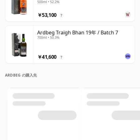
500ml • 52.2%
￥53,100
?
Ardbeg Traigh Bhan 19年 / Batch 7
700ml • 50.3%
￥41,600
?
ARDBEG の購入先