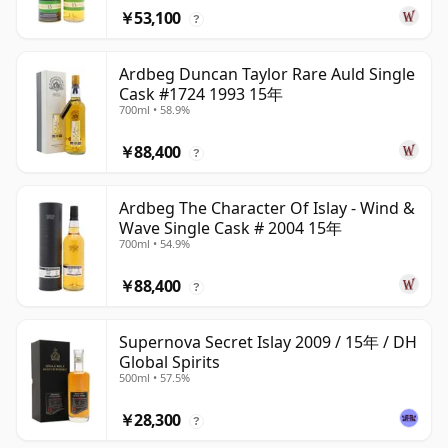
￥53,100
?
Ardbeg Duncan Taylor Rare Auld Single
Cask #1724 1993 15年
700ml • 58.9%
￥88,400
?
Ardbeg The Character Of Islay - Wind &
Wave Single Cask # 2004 15年
700ml • 54.9%
￥88,400
?
Supernova Secret Islay 2009 / 15年 / DH
Global Spirits
500ml • 57.5%
￥28,300
?