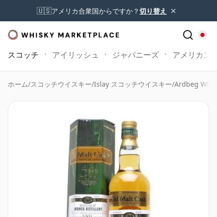
×
🇺🇸
アメリカ合衆国からですか？
切り替え
スコッチ
アイリッシュ
ジャパニーズ
アメリカン
ホーム
/
スコッチウイスキー
/
Islay スコッチウイスキー
/
Ardbeg Whis