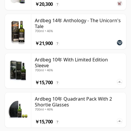
￥20,300
?
Ardbeg 14年 Anthology - The Unicorn's
Tale
700ml • 46%
￥21,900
?
Ardbeg 10年 With Limited Edition
Sleeve
700ml • 46%
￥15,700
?
Ardbeg 10年 Quadrant Pack With 2
Shortie Glasses
700ml • 46%
￥15,700
?