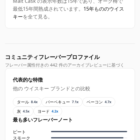
Malt Cask の表示年数は15年であり、オーク樽で
最低15年間熟成されています。
15年もののウイス
キー
を全て見る。
コミュニティフレーバープロファイル
フレーバー属性付きの 442 件のアーカイブレビューに基づく
代表的な特徴
他の ウイスキー ブランドとの比較
タール
バーベキュー
ベーコン
8.4x
7.1x
4.7x
灰
ヨード
4.5x
4.2x
最も多いフレーバーノート
ピート
スモーク