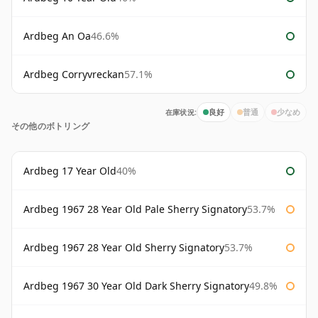
Ardbeg An Oa
46.6%
Ardbeg Corryvreckan
57.1%
在庫状況:
良好
普通
少なめ
その他のボトリング
Ardbeg 17 Year Old
40%
Ardbeg 1967 28 Year Old Pale Sherry Signatory
53.7%
Ardbeg 1967 28 Year Old Sherry Signatory
53.7%
Ardbeg 1967 30 Year Old Dark Sherry Signatory
49.8%