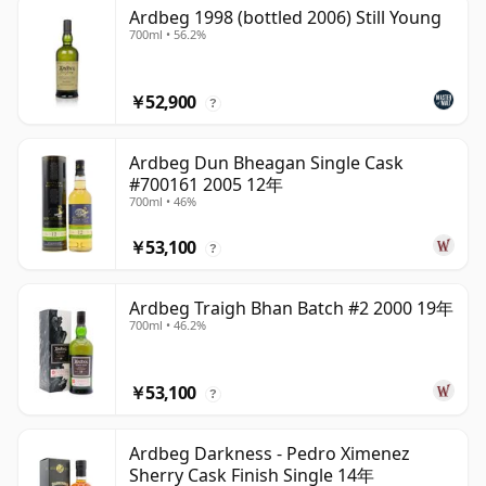
Ardbeg 1998 (bottled 2006) Still Young
700ml • 56.2%
￥52,900
?
Ardbeg Dun Bheagan Single Cask
#700161 2005 12年
700ml • 46%
￥53,100
?
Ardbeg Traigh Bhan Batch #2 2000 19年
700ml • 46.2%
￥53,100
?
Ardbeg Darkness - Pedro Ximenez
Sherry Cask Finish Single 14年