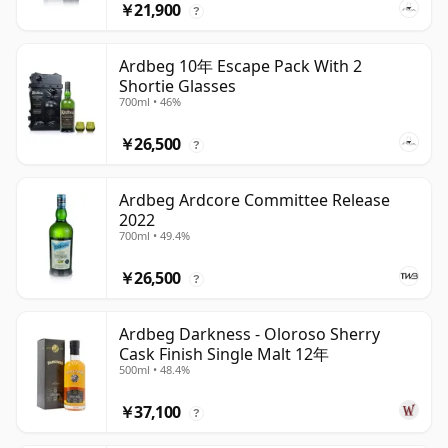
￥21,900
?
Ardbeg 10年 Escape Pack With 2
Shortie Glasses
700ml • 46%
￥26,500
?
Ardbeg Ardcore Committee Release
2022
700ml • 49.4%
￥26,500
?
Ardbeg Darkness - Oloroso Sherry
Cask Finish Single Malt 12年
500ml • 48.4%
￥37,100
?