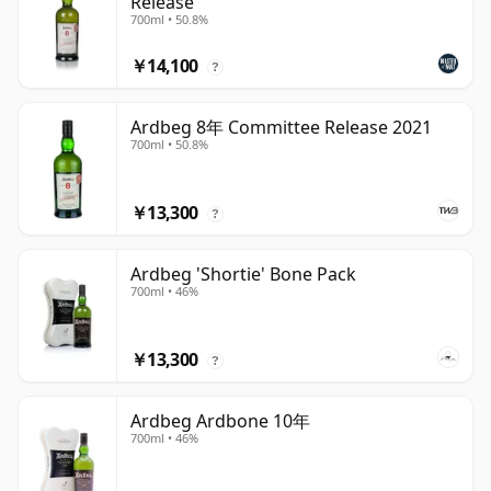
Release
700ml • 50.8%
￥14,100
?
Ardbeg 8年 Committee Release 2021
700ml • 50.8%
￥13,300
?
Ardbeg 'Shortie' Bone Pack
700ml • 46%
￥13,300
?
Ardbeg Ardbone 10年
700ml • 46%