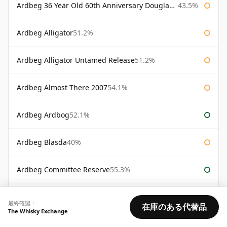
Ardbeg 36 Year Old 60th Anniversary Douglas Laing
43.5%
Ardbeg Alligator
51.2%
Ardbeg Alligator Untamed Release
51.2%
Ardbeg Almost There 2007
54.1%
Ardbeg Ardbog
52.1%
Ardbeg Blasda
40%
Ardbeg Committee Reserve
55.3%
Ardbeg Corryvreckan Committee Reserve
57.1%
最終確認：
在庫のある代替品
The Whisky Exchange
Ardbeg Day Feis Ile 2012
56.7%