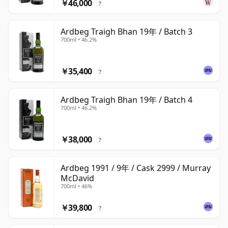
￥46,000
?
Ardbeg Traigh Bhan 19年 / Batch 3
700ml • 46.2%
￥35,400
?
Ardbeg Traigh Bhan 19年 / Batch 4
700ml • 46.2%
￥38,000
?
Ardbeg 1991 / 9年 / Cask 2999 / Murray
McDavid
700ml • 46%
￥39,800
?