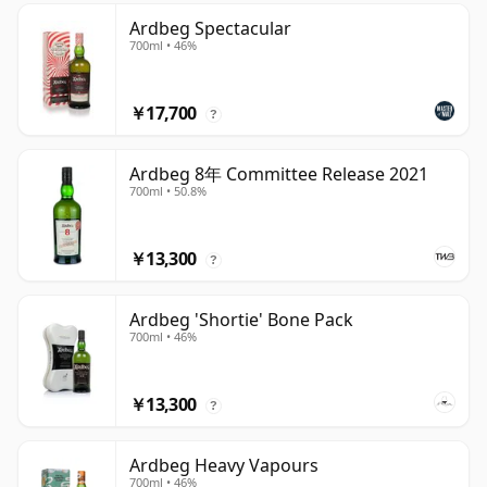
Ardbeg Spectacular
700ml • 46%
￥17,700
?
Ardbeg 8年 Committee Release 2021
700ml • 50.8%
￥13,300
?
Ardbeg 'Shortie' Bone Pack
700ml • 46%
￥13,300
?
Ardbeg Heavy Vapours
700ml • 46%