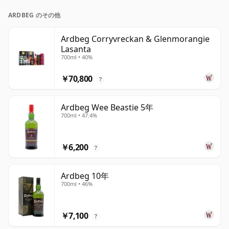
ARDBEG のその他
Ardbeg Corryvreckan & Glenmorangie
Lasanta
700ml • 40%
￥70,800
?
Ardbeg Wee Beastie 5年
700ml • 47.4%
￥6,200
?
Ardbeg 10年
700ml • 46%
￥7,100
?