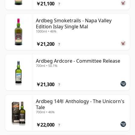
￥21,100
?
Ardbeg Smoketrails - Napa Valley
Edition Islay Single Mal
1000ml • 46%
￥21,200
?
Ardbeg Ardcore - Committee Release
700ml • 50.1%
￥21,300
?
Ardbeg 14年 Anthology - The Unicorn's
Tale
700ml • 46%
￥22,000
?