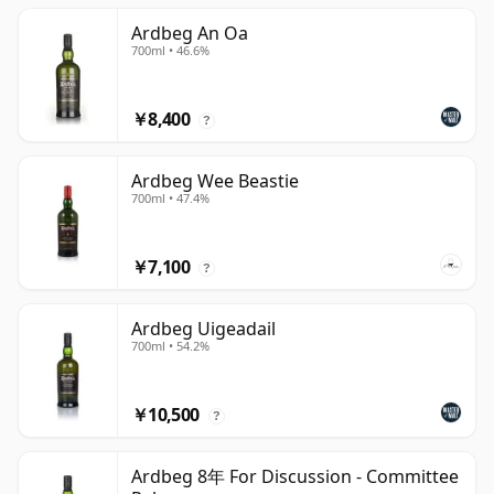
Ardbeg An Oa
700ml • 46.6%
￥8,400
?
Ardbeg Wee Beastie
700ml • 47.4%
￥7,100
?
Ardbeg Uigeadail
700ml • 54.2%
￥10,500
?
Ardbeg 8年 For Discussion - Committee