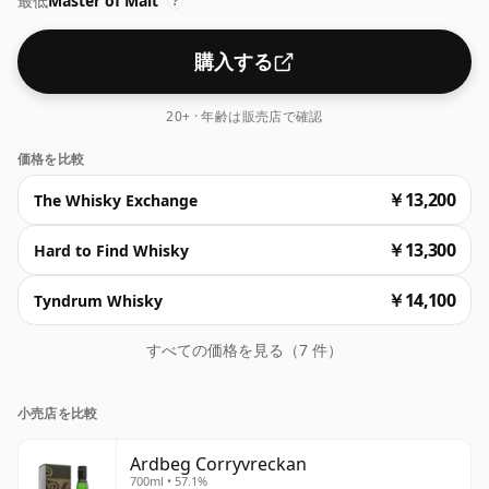
最低
Master of Malt
トランド西海岸沖のコリーヴレッカン渦潮にちなんで名付
?
けられたこのウイスキーに、なぜ人々が魅了されるのか、
簡単にわかります。
購入する
20+ · 年齢は販売店で確認
価格を比較
￥13,200
The Whisky Exchange
￥13,300
Hard to Find Whisky
￥14,100
Tyndrum Whisky
すべての価格を見る（7 件）
小売店を比較
Ardbeg Corryvreckan
700ml • 57.1%