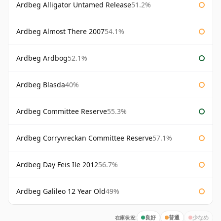
Ardbeg Alligator Untamed Release
51.2%
Ardbeg Almost There 2007
54.1%
Ardbeg Ardbog
52.1%
Ardbeg Blasda
40%
Ardbeg Committee Reserve
55.3%
Ardbeg Corryvreckan Committee Reserve
57.1%
Ardbeg Day Feis Ile 2012
56.7%
Ardbeg Galileo 12 Year Old
49%
在庫状況:
良好
普通
少なめ