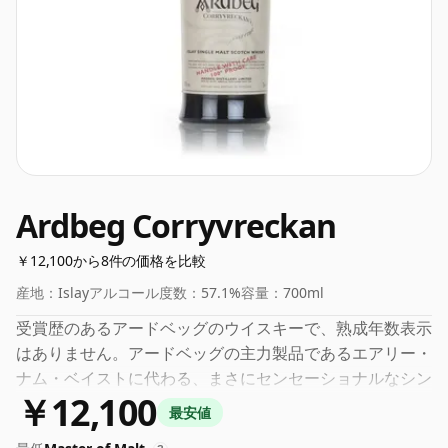
Ardbeg Corryvreckan
￥12,100から8件の価格を比較
産地：
Islay
アルコール度数：
57.1%
容量：
700ml
受賞歴のあるアードベッグのウイスキーで、熟成年数表示
はありません。アードベッグの主力製品であるエアリー・
ナム・ベイストに代わる、まさにセンセーショナルなシン
￥12,100
グルモルトです。ピーティーでフルーティー、そして胡椒
最安値
の風味が特徴のこのウイスキーは、個性豊かです。スコッ