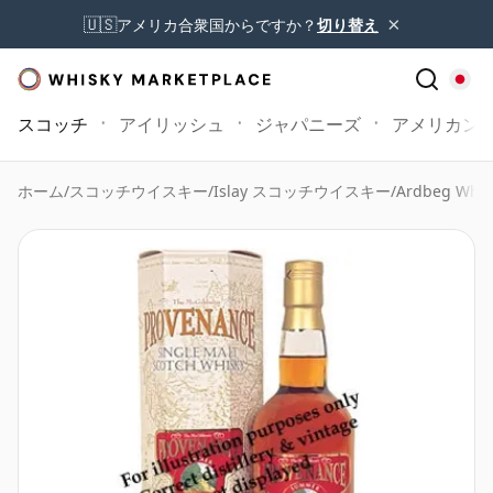
×
🇺🇸
アメリカ合衆国からですか？
切り替え
スコッチ
アイリッシュ
ジャパニーズ
アメリカン
ホーム
/
スコッチウイスキー
/
Islay スコッチウイスキー
/
Ardbeg Whis