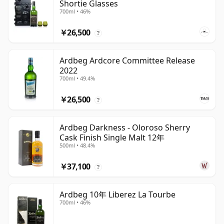
Shortie Glasses
700ml • 46%
￥26,500
?
Ardbeg Ardcore Committee Release
2022
700ml • 49.4%
￥26,500
?
Ardbeg Darkness - Oloroso Sherry
Cask Finish Single Malt 12年
500ml • 48.4%
￥37,100
?
Ardbeg 10年 Liberez La Tourbe
700ml • 46%