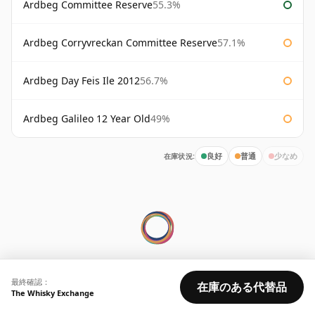
Ardbeg Committee Reserve
55.3%
Ardbeg Corryvreckan Committee Reserve
57.1%
Ardbeg Day Feis Ile 2012
56.7%
Ardbeg Galileo 12 Year Old
49%
在庫状況:
良好
普通
少なめ
© 2026 Whisky Marketplace Ltd.
最終確認：
在庫のある代替品
128 City Road, London, EC1V 2NX, UK ·
会社番号 17204643
·
The Whisky Exchange
VAT 519 9116 71