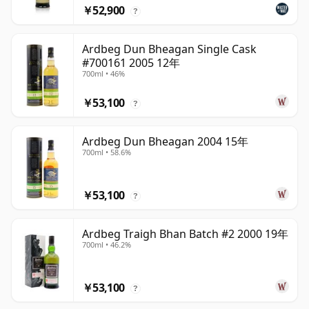
￥52,900
?
Ardbeg Dun Bheagan Single Cask
#700161 2005 12年
700ml • 46%
￥53,100
?
Ardbeg Dun Bheagan 2004 15年
700ml • 58.6%
￥53,100
?
Ardbeg Traigh Bhan Batch #2 2000 19年
700ml • 46.2%
￥53,100
?