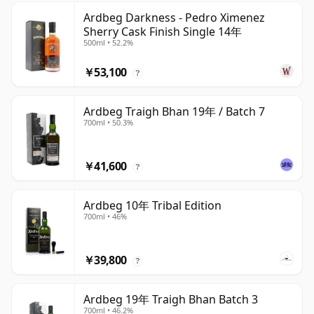
Ardbeg Darkness - Pedro Ximenez
Sherry Cask Finish Single 14年
500ml • 52.2%
￥53,100
?
Ardbeg Traigh Bhan 19年 / Batch 7
700ml • 50.3%
￥41,600
?
Ardbeg 10年 Tribal Edition
700ml • 46%
￥39,800
?
Ardbeg 19年 Traigh Bhan Batch 3
700ml • 46.2%