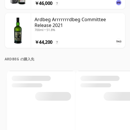
￥46,000
?
Ardbeg Arrrrrrrdbeg Committee
Release 2021
700ml • 51.8%
￥44,200
?
ARDBEG の購入先