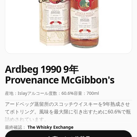
Ardbeg 1990 9年
Provenance McGibbon's
産地：
Islay
アルコール度数：
60.6%
容量：
700ml
アードベッグ蒸留所のスコッチウイスキーを9年熟成させ
てボトリング。風味を最大限に引き出すために60.6%で瓶
詰めされています。
最終確認：
The Whisky Exchange