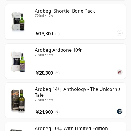
Ardbeg 'Shortie' Bone Pack
700ml • 46%
￥13,300
?
Ardbeg Ardbone 10年
700ml • 46%
￥20,300
?
Ardbeg 14年 Anthology - The Unicorn's
Tale
700ml • 46%
￥21,900
?
Ardbeg 10年 With Limited Edition