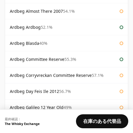
Ardbeg Almost There 2007
54.1%
Ardbeg Ardbog
52.1%
Ardbeg Blasda
40%
Ardbeg Committee Reserve
55.3%
Ardbeg Corryvreckan Committee Reserve
57.1%
Ardbeg Day Feis Ile 2012
56.7%
Ardbeg Galileo 12 Year Old
49%
最終確認：
在庫のある代替品
在庫状況:
The Whisky Exchange
良好
普通
少なめ