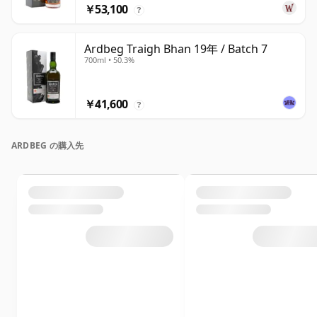
￥53,100
?
Ardbeg Traigh Bhan 19年 / Batch 7
700ml • 50.3%
￥41,600
?
ARDBEG の購入先