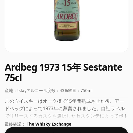
Ardbeg 1973 15年 Sestante
75cl
産地：
Islay
アルコール度数：
43%
容量：
750ml
このウイスキーはオーク樽で15年間熟成させた後、アー
ドベッグによって1973年に蒸留されました。自社ラベル
でリリースするカスクを選択したセスタンテによってボト
リングされました。ウイスキーの「口当たり」と豊かな風
最終確認：
The Whisky Exchange
味を体験するには、43% が適切なアルコール度数である