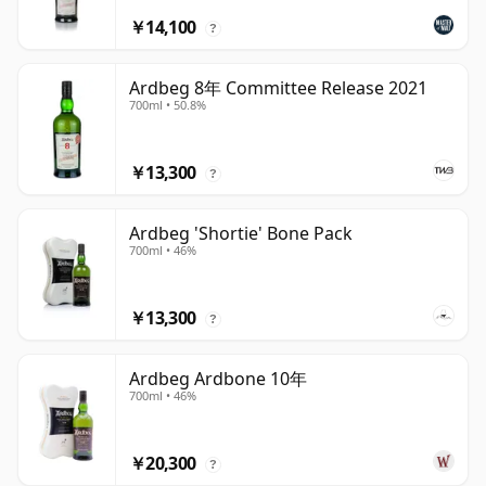
￥14,100
?
Ardbeg 8年 Committee Release 2021
700ml • 50.8%
￥13,300
?
Ardbeg 'Shortie' Bone Pack
700ml • 46%
￥13,300
?
Ardbeg Ardbone 10年
700ml • 46%
￥20,300
?