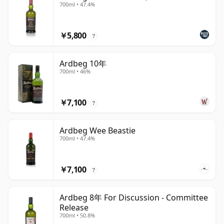
700ml • 47.4%
￥5,800
?
Ardbeg 10年
700ml • 46%
￥7,100
?
Ardbeg Wee Beastie
700ml • 47.4%
￥7,100
?
Ardbeg 8年 For Discussion - Committee
Release
700ml • 50.8%