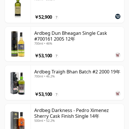
￥52,900
?
Ardbeg Dun Bheagan Single Cask
#700161 2005 12年
700ml • 46%
￥53,100
?
Ardbeg Traigh Bhan Batch #2 2000 19年
700ml • 46.2%
￥53,100
?
Ardbeg Darkness - Pedro Ximenez
Sherry Cask Finish Single 14年
500ml • 52.2%