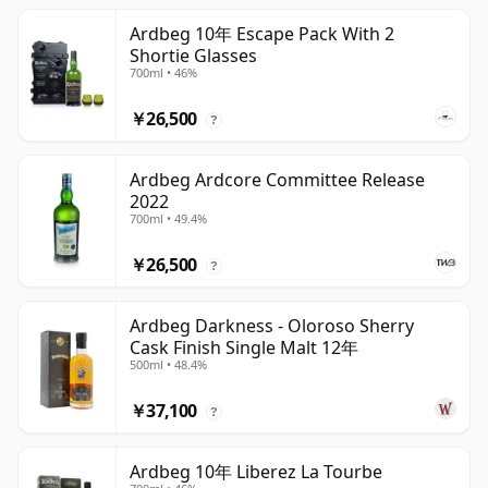
Ardbeg 10年 Escape Pack With 2
Shortie Glasses
700ml • 46%
￥26,500
?
Ardbeg Ardcore Committee Release
2022
700ml • 49.4%
￥26,500
?
Ardbeg Darkness - Oloroso Sherry
Cask Finish Single Malt 12年
500ml • 48.4%
￥37,100
?
Ardbeg 10年 Liberez La Tourbe