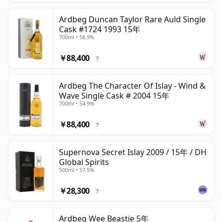
Ardbeg Duncan Taylor Rare Auld Single
Cask #1724 1993 15年
700ml • 58.9%
￥88,400
?
Ardbeg The Character Of Islay - Wind &
Wave Single Cask # 2004 15年
700ml • 54.9%
￥88,400
?
Supernova Secret Islay 2009 / 15年 / DH
Global Spirits
500ml • 57.5%
￥28,300
?
Ardbeg Wee Beastie 5年