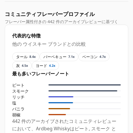
コミュニティフレーバープロファイル
フレーバー属性付きの 442 件のアーカイブレビューに基づく
代表的な特徴
他の ウイスキー ブランドとの比較
タール
バーベキュー
ベーコン
8.4x
7.1x
4.7x
灰
ヨード
4.5x
4.2x
最も多いフレーバーノート
ピート
スモーク
リッチ
塩
バニラ
胡椒
442 件のアーカイブされたコミュニティレビュー
において、Ardbeg Whiskyはピート, スモーク と