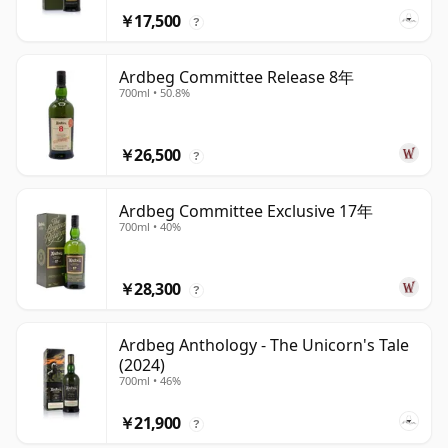
￥17,500
?
Ardbeg Committee Release 8年
700ml • 50.8%
￥26,500
?
Ardbeg Committee Exclusive 17年
700ml • 40%
￥28,300
?
Ardbeg Anthology - The Unicorn's Tale
(2024)
700ml • 46%
￥21,900
?