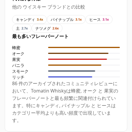
他の ウイスキー ブランドとの比較
キャンディ
パイナップル
ヒース
3.4x
3.1x
3.1x
土
ナツメグ
2.7x
2.6x
最も多いフレーバーノート
蜂蜜
オーク
果実
バニラ
スモーク
リッチ
86 件のアーカイブされたコミュニティレビューに
おいて、Tomatin Whiskyは蜂蜜, オーク と 果実の
フレーバーノートと最も頻繁に関連付けられてい
ます。特にキャンディ, パイナップル と ヒースは
カテゴリー平均よりも高い頻度で出現していま
す。