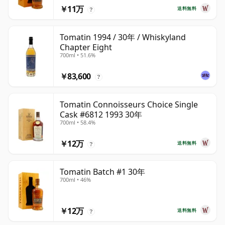
￥11万
送料無料
?
Tomatin 1994 / 30年 / Whiskyland
Chapter Eight
700ml • 51.6%
￥83,600
?
Tomatin Connoisseurs Choice Single
Cask #6812 1993 30年
700ml • 58.4%
￥12万
送料無料
?
Tomatin Batch #1 30年
700ml • 46%
￥12万
送料無料
?