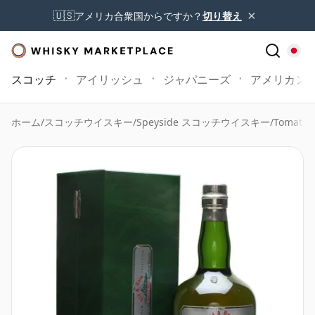
×
🇺🇸
アメリカ合衆国からですか？
切り替え
スコッチ
アイリッシュ
ジャパニーズ
アメリカン
ホーム
/
スコッチウイスキー
/
Speyside スコッチウイスキー
/
Tomatin