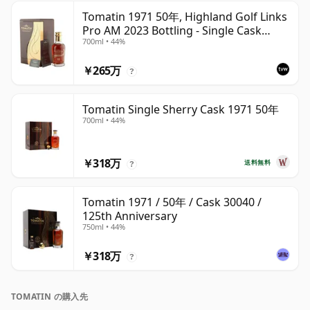
Tomatin 1971 50年, Highland Golf Links
Pro AM 2023 Bottling - Single Cask
700ml • 44%
30040
￥265万
?
Tomatin Single Sherry Cask 1971 50年
700ml • 44%
￥318万
送料無料
?
Tomatin 1971 / 50年 / Cask 30040 /
125th Anniversary
750ml • 44%
￥318万
?
TOMATIN の購入先