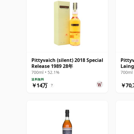
Pittyvaich (silent) 2018 Special
Pitty
Release 1989 28年
Laing
Cask 
700ml • 52.1%
700ml 
送料無料
￥14万
￥70,
?