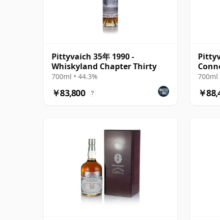
Pittyvaich 35年 1990 -
Pittyv
Whiskyland Chapter Thirty
Conno
Cask 
700ml • 44.3%
700ml 
￥83,800
￥88,
?