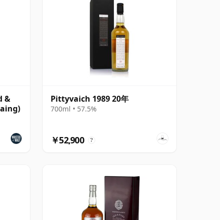
d &
Pittyvaich 1989 20年
aing)
700ml • 57.5%
￥52,900
?