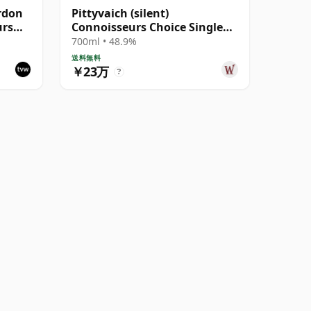
rdon
Pittyvaich (silent)
urs
Connoisseurs Choice Single
ies
Cask #4025 1992 30年
700ml • 48.9%
送料無料
￥23万
?