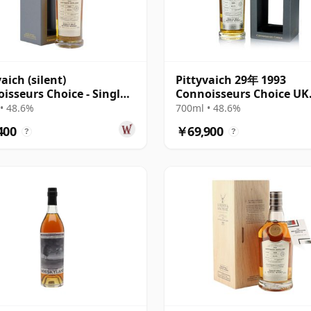
aich (silent)
Pittyvaich 29年 1993
isseurs Choice - Single
Connoisseurs Choice UK
#3723 1993 29年
Exclusive
• 48.6%
700ml • 48.6%
400
￥69,900
?
?