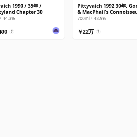
vaich 1990 / 35年 /
Pittyvaich 1992 30年, Go
yland Chapter 30
& MacPhail's Connoisse
Choice - Recollection Ser
• 44.3%
700ml • 48.9%
Cask 4025
400
￥22万
?
?