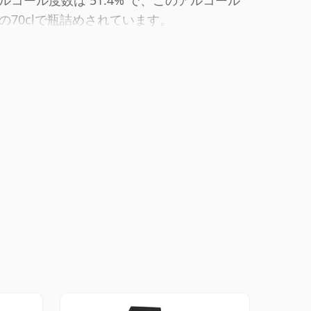
コール度数は 51.4% で、このアルコール
70clで瓶詰めされています。