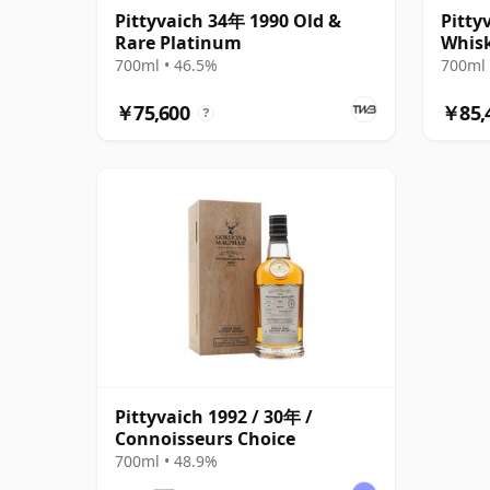
Pittyvaich 34年 1990 Old &
Pitty
Rare Platinum
Whisk
700ml • 46.5%
700ml 
￥75,600
￥85,
?
Pittyvaich 1992 / 30年 /
Connoisseurs Choice
700ml • 48.9%