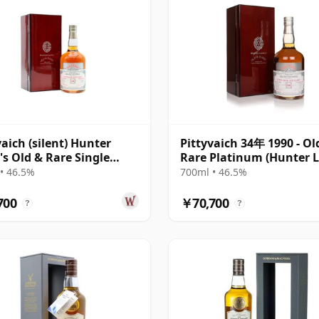
vaich (silent) Hunter
Pittyvaich 34年 1990 - Ol
's Old & Rare Single
Rare Platinum (Hunter L
Single Malt 1990 34年
• 46.5%
700ml • 46.5%
700
￥70,700
?
?