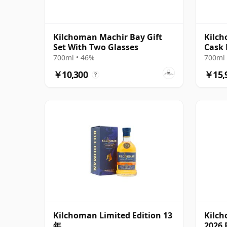
Kilchoman Machir Bay Gift
Kilch
Set With Two Glasses
Cask
700ml • 46%
700ml 
￥10,300
￥15,
?
Kilchoman Limited Edition 13
Kilc
年
2026 