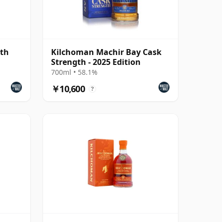
gth
Kilchoman Machir Bay Cask
Strength - 2025 Edition
700ml • 58.1%
￥10,600
?