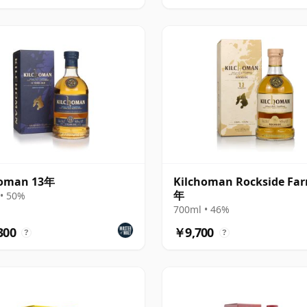
homan 13年
Kilchoman Rockside Far
年
• 50%
700ml • 46%
300
￥9,700
?
?