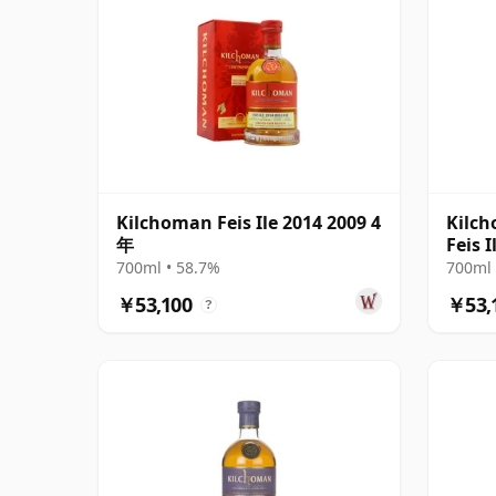
Kilchoman Feis Ile 2014 2009 4
Kilch
年
Feis I
Singl
700ml • 58.7%
700ml 
￥53,100
￥53,
?