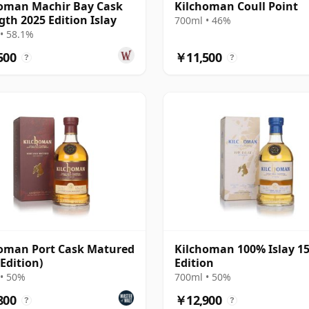
oman Machir Bay Cask
Kilchoman Coull Point
gth 2025 Edition Islay
700ml • 46%
• 58.1%
500
￥11,500
?
?
oman Port Cask Matured
Kilchoman 100% Islay 1
 Edition)
Edition
• 50%
700ml • 50%
800
￥12,900
?
?