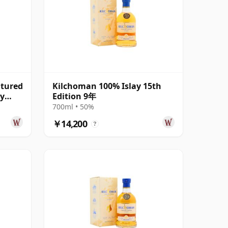
atured
Kilchoman 100% Islay 15th
ay
Edition 9年
700ml • 50%
￥14,200
?