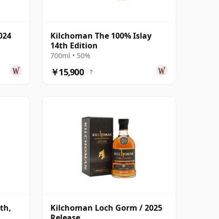
024
Kilchoman The 100% Islay
14th Edition
700ml • 50%
￥15,900
?
th,
Kilchoman Loch Gorm / 2025
Release