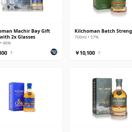
oman Machir Bay Gift
Kilchoman Batch Stren
with 2x Glasses
700ml • 57%
• 46%
100
￥10,100
?
?