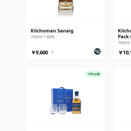
Kilchoman Sanaig
Kilch
Pack 
700ml • 46%
700ml 
￥9,600
￥10,
?
13%お得