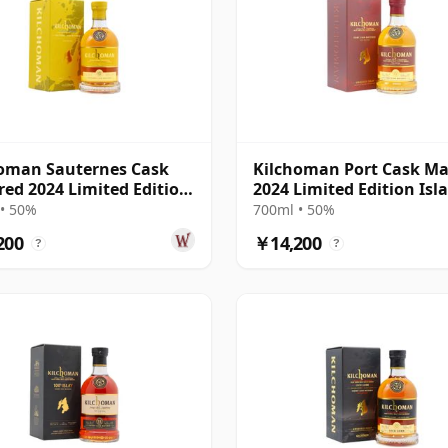
oman Sauternes Cask
Kilchoman Port Cask M
ed 2024 Limited Edition
2024 Limited Edition Isl
e
Singl
• 50%
700ml • 50%
200
￥14,200
?
?