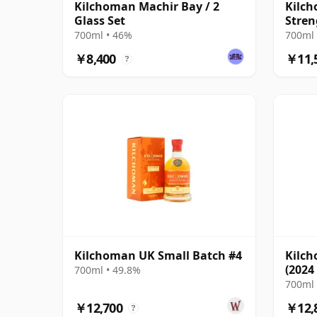
Kilchoman Machir Bay / 2
Kilch
Glass Set
Stren
700ml • 46%
700ml 
￥8,400
￥11,
?
Kilchoman UK Small Batch #4
Kilch
(2024
700ml • 49.8%
700ml 
￥12,700
￥12,
?