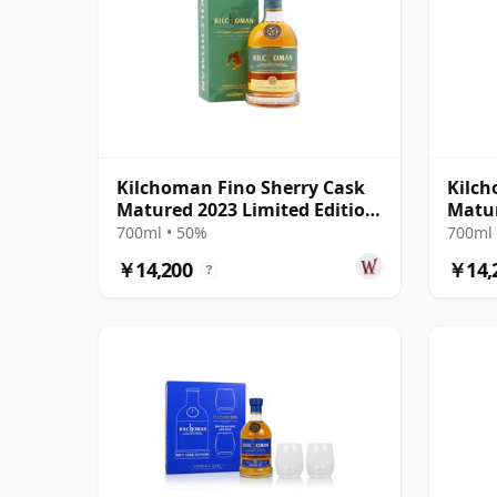
Kilchoman Fino Sherry Cask
Kilch
Matured 2023 Limited Edition
Matur
Isla
Singl
700ml • 50%
700ml 
￥14,200
￥14,
?