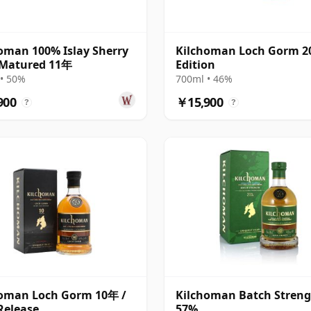
oman 100% Islay Sherry
Kilchoman Loch Gorm 2
 Matured 11年
Edition
• 50%
700ml • 46%
900
￥15,900
?
?
homan Loch Gorm 10年 /
Kilchoman Batch Streng
Release
57%