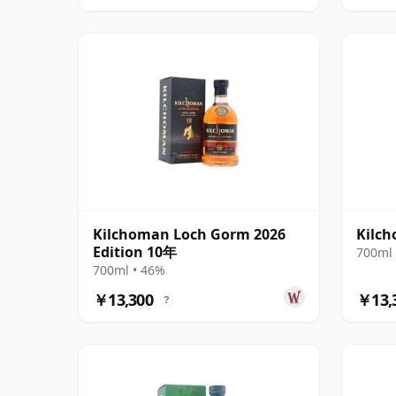
Kilchoman Loch Gorm 2026
Kilc
Edition 10年
700ml 
700ml • 46%
￥13,300
￥13,
?