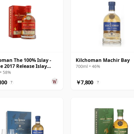
oman The 100% Islay -
Kilchoman Machir Bay
le 2017 Release Islay
700ml • 46%
 8年
• 58%
100
￥7,800
?
?