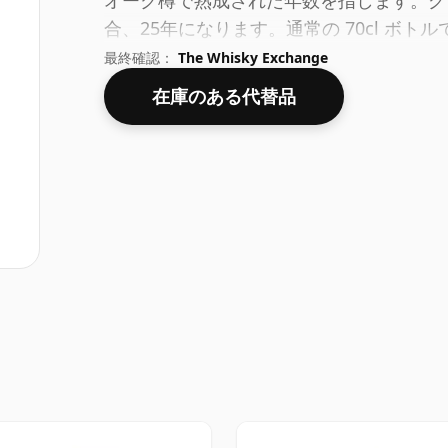
オーク樽で熟成された年数を指します。グ
合、25年になります。通常の 70cl ボト
ごく普通の度数です。
最終確認：
The Whisky Exchange
在庫のある代替品