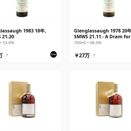
lassaugh 1983 18年,
Glenglassaugh 1978 20年
 21.20
SMWS 21.11 - A Dram for
Wild Day
• 53.8%
700ml • 48.9%
万
￥27万
?
?