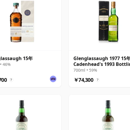
glassaugh 15年
Glenglassaugh 1977 15年
Cadenhead's 1993 Bottl
• 46%
with Box
700ml • 59%
700
￥74,300
?
?