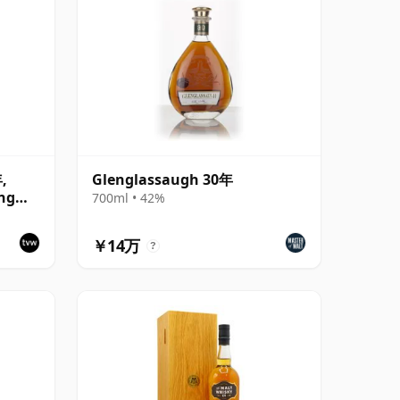
,
Glenglassaugh 30年
ing
700ml • 42%
￥14万
?