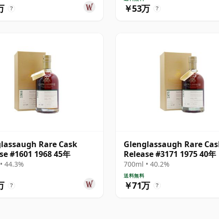
万
￥53万
?
?
lassaugh Rare Cask
Glenglassaugh Rare Cas
se #1601 1968 45年
Release #3171 1975 40年
• 44.3%
700ml • 40.2%
送料無料
万
￥71万
?
?