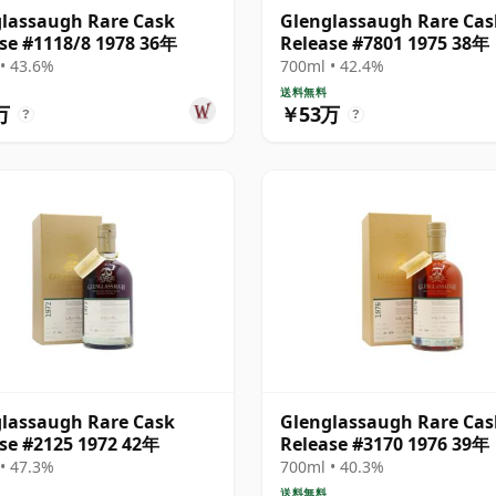
lassaugh Rare Cask
Glenglassaugh Rare Cas
se #1118/8 1978 36年
Release #7801 1975 38年
• 43.6%
700ml • 42.4%
送料無料
万
￥53万
?
?
lassaugh Rare Cask
Glenglassaugh Rare Cas
se #2125 1972 42年
Release #3170 1976 39年
• 47.3%
700ml • 40.3%
送料無料