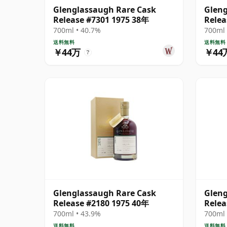
Glenglassaugh Rare Cask
Gleng
Release #7301 1975 38年
Relea
700ml • 40.7%
700ml 
送料無料
送料無料
￥44万
￥44
?
Glenglassaugh Rare Cask
Gleng
Release #2180 1975 40年
Relea
700ml • 43.9%
700ml 
送料無料
送料無料