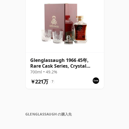
Glenglassaugh 1966 45年,
Rare Cask Series, Crystal
Decanter Presentation
700ml • 49.2%
￥221万
?
GLENGLASSAUGH の購入先