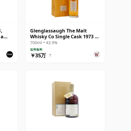
,
Glenglassaugh The Malt
 a
Whisky Co Single Cask 1973 41
年
700ml • 43.9%
送料無料
￥35万
?