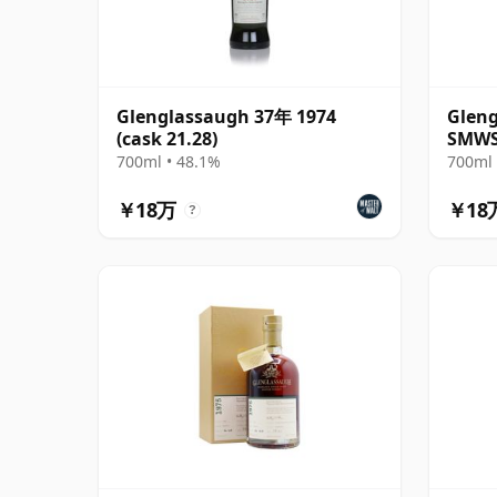
Glenglassaugh 37年 1974
Gleng
(cask 21.28)
SMWS
700ml • 48.1%
700ml 
￥18万
￥18
?