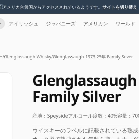
🇸
アメリカ合衆国からアクセスされているようです。
サイトを切り替え
チ
アイリッシュ
ジャパニーズ
アメリカン
ワールド
ー
/
Glenglassaugh Whisky
/
Glenglassaugh 1973 25年 Family Silver
Glenglassaugh
Family Silver
産地：
Speyside
アルコール度数：
40%
容量：
70
ウイスキーのラベルに記載されている熟成