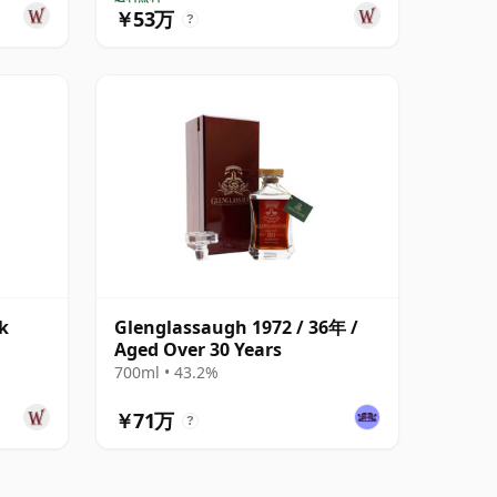
￥53万
?
k
Glenglassaugh 1972 / 36年 /
Aged Over 30 Years
700ml • 43.2%
￥71万
?