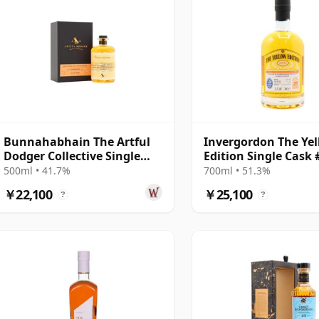
Bunnahabhain The Artful
Invergordon The Ye
Dodger Collective Single
Edition Single Cask
Cask #3445 1995 25年
1997 25年
500ml • 41.7%
700ml • 51.3%
￥22,100
￥25,100
?
?