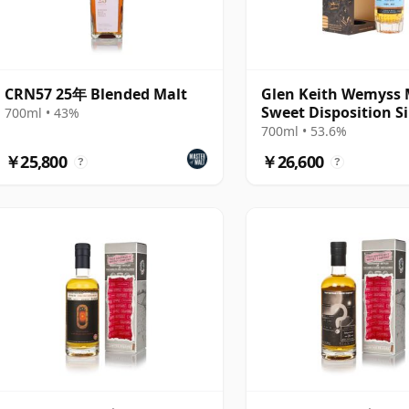
CRN57 25年 Blended Malt
Glen Keith Wemyss M
Sweet Disposition S
700ml • 43%
Cask 1996 25年
700ml • 53.6%
￥25,800
￥26,600
?
?