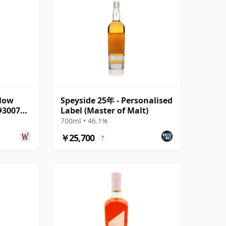
llow
Speyside 25年 - Personalised
 #300718
Label (Master of Malt)
700ml • 46.1%
￥25,700
?