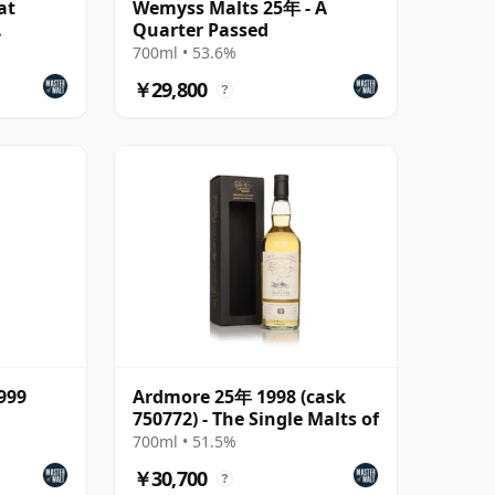
at
Wemyss Malts 25年 - A
Quarter Passed
700ml • 53.6%
￥29,800
?
999
Ardmore 25年 1998 (cask
750772) - The Single Malts of
e
700ml • 51.5%
￥30,700
?