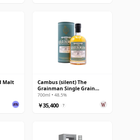
d Malt
Cambus (silent) The
Grainman Single Grain
Cask #103 1990 25年
700ml • 48.5%
￥35,400
?