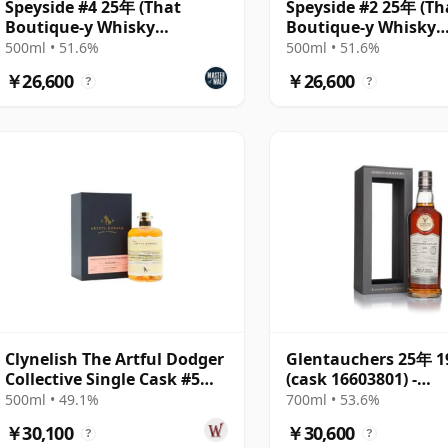
Speyside #4 25年 (That
Speyside #2 25年 (Th
Boutique-y Whisky
Boutique-y Whisky
Company)
Company)
500ml • 51.6%
500ml • 51.6%
￥26,600
￥26,600
?
?
Clynelish The Artful Dodger
Glentauchers 25年 1
Collective Single Cask #5
(cask 16603801) -
1996 25年
Connoisseurs Choic
500ml • 49.1%
700ml • 53.6%
￥30,100
￥30,600
?
?