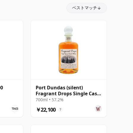
ベストマッチ
00
Port Dundas (silent)
Fragrant Drops Single Cask
#709478 Single Grain 2000
700ml • 57.2%
25年
￥22,100
?