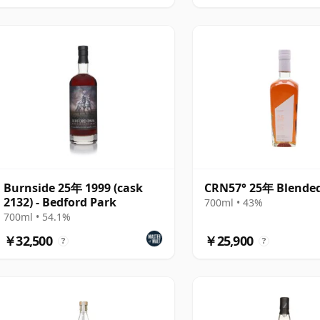
Burnside 25年 1999 (cask
CRN57° 25年 Blende
2132) - Bedford Park
700ml • 43%
700ml • 54.1%
￥32,500
￥25,900
?
?