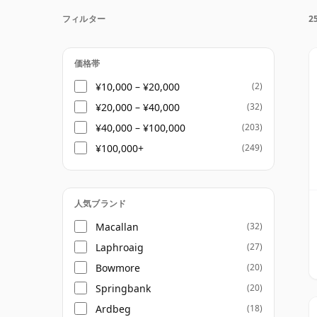
ウイスキーは一度瓶詰めされると、ボトル内
フィルター
2
のため二十五年物のウイスキーは時間が止ま
価格帯
¥10,000 – ¥20,000
(2)
¥20,000 – ¥40,000
(32)
¥40,000 – ¥100,000
(203)
¥100,000+
(249)
人気ブランド
Macallan
(32)
Laphroaig
(27)
Bowmore
(20)
Springbank
(20)
Ardbeg
(18)