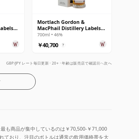
Mortlach Gordon &
Labels
MacPhail Distillery Labels
25年
700ml • 46%
￥40,700
?
GBP/JPY レート毎日更新
20+ · 年齢は販売店で確認
前へ
次へ
む
、最も商品が集中しているのは￥70,500-￥71,000
されており、注目のボトルは通常の飲用価格帯を大