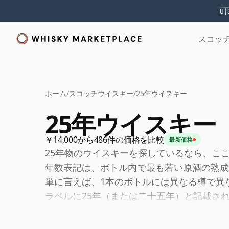
🇺
スコッ
ホーム
/
スコッチウイスキー
/
25年ウイスキー
25年ウイスキー
￥14,000から486件の価格を比較
最新価格
25年物のウイスキーを探しているなら、こ
年数表記は、ボトル内で最も若い原酒の熟成
単に言えば、1本のボトルには異なる樽で異
ラベルに25年（または二十五年）と記載さ
酒も25年未満ではありません。