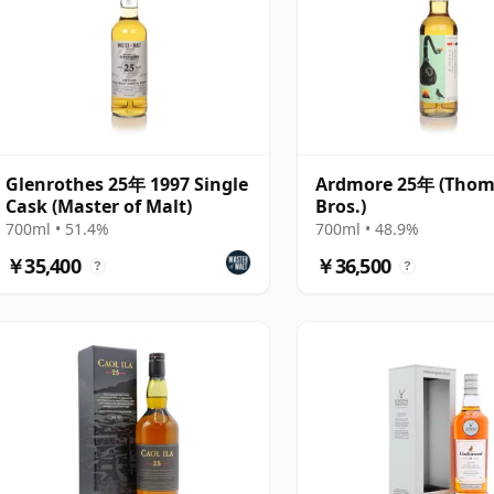
Glenrothes 25年 1997 Single
Ardmore 25年 (Tho
Cask (Master of Malt)
Bros.)
700ml • 51.4%
700ml • 48.9%
￥35,400
￥36,500
?
?