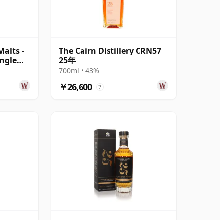
alts -
The Cairn Distillery CRN57
ingle
25年
700ml • 43%
￥26,600
?