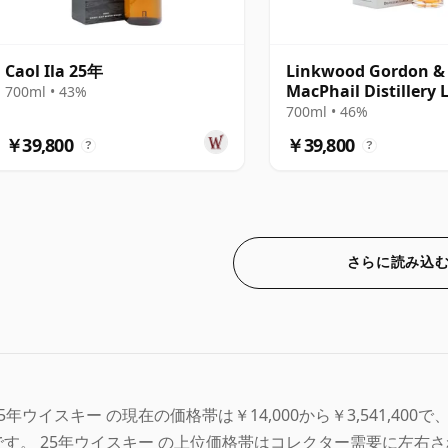
Caol Ila 25年
Linkwood Gordon &
MacPhail Distillery 
700ml • 43%
25年
700ml • 46%
￥39,800
￥39,800
?
?
さらに読み込
25年ウイスキー の現在の価格帯は￥14,000から￥3,541,400で
です。 25年ウイスキー の上位価格帯はコレクター需要に左右