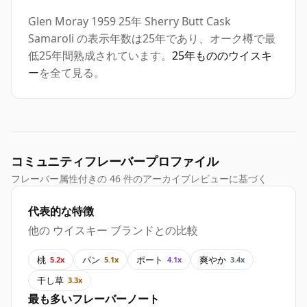
Glen Moray 1959 25年 Sherry Butt Cask
Samaroli の表示年数は25年であり、オーク樽で最
低25年間熟成されています。
25年もののウイスキ
ー
を全て見る。
コミュニティフレーバープロファイル
フレーバー属性付きの 46 件のアーカイブレビューに基づく
代表的な特徴
他の ウイスキー ブランドとの比較
桃
パン
ポート
爽やか
5.2x
5.1x
4.1x
3.4x
干し草
3.3x
最も多いフレーバーノート