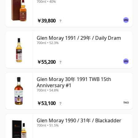
700ml • 40%
￥39,800
?
Glen Moray 1991 / 29年 / Daily Dram
700ml • 52.3%
￥55,200
?
Glen Moray 30年 1991 TWB 15th
Anniversary #1
700ml • 54.8%
￥53,100
?
Glen Moray 1990 / 31年 / Blackadder
700ml • 51.5%