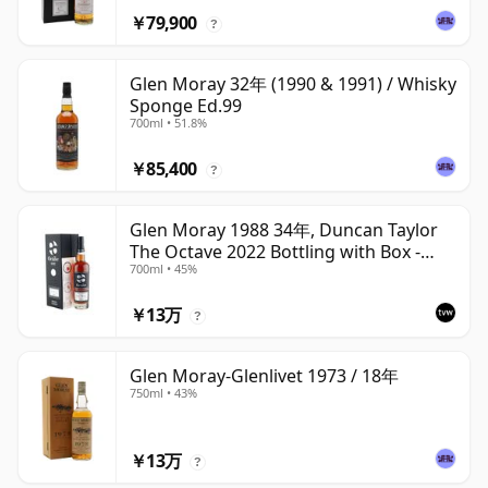
￥79,900
?
Glen Moray 32年 (1990 & 1991) / Whisky
Sponge Ed.99
700ml • 51.8%
￥85,400
?
Glen Moray 1988 34年, Duncan Taylor
The Octave 2022 Bottling with Box -
700ml • 45%
Cask 7037449
￥13万
?
Glen Moray-Glenlivet 1973 / 18年
750ml • 43%
￥13万
?