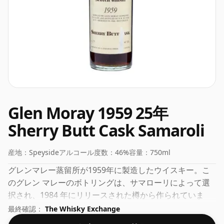
Glen Moray 1959 25年
Sherry Butt Cask Samaroli
産地：
Speyside
アルコール度数：
46%
容量：
750ml
グレンマレー蒸留所が1959年に製造したウイスキー。こ
のグレン マレーのボトリングは、サマローリによって選
択され、1984 年にリリースされた樽から作られていま
す。通常の 75cl ボトルに入っており、健全なアルコール
最終確認：
The Whisky Exchange
度数 46% でボトリングされています。