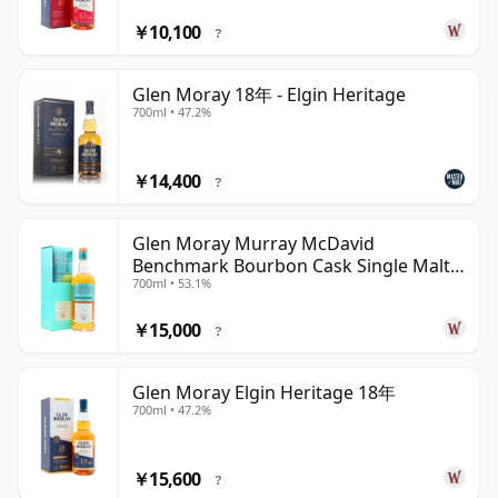
￥10,100
?
Glen Moray 18年 - Elgin Heritage
700ml • 47.2%
￥14,400
?
Glen Moray Murray McDavid
Benchmark Bourbon Cask Single Malt
700ml • 53.1%
2007 17年
￥15,000
?
Glen Moray Elgin Heritage 18年
700ml • 47.2%
￥15,600
?