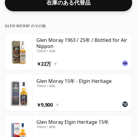
在庫のある代替品
GLEN MORAY のその他
Glen Moray 1963 / 25年 / Bottled for Air
Nippon
750ml • 43%
￥22万
?
Glen Moray 15年 - Elgin Heritage
700ml • 40%
￥9,900
?
Glen Moray Elgin Heritage 15年
700ml • 40%