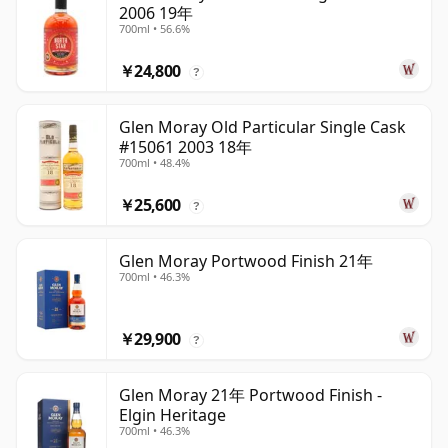
2006 19年
700ml • 56.6%
￥24,800
?
Glen Moray Old Particular Single Cask
#15061 2003 18年
700ml • 48.4%
￥25,600
?
Glen Moray Portwood Finish 21年
700ml • 46.3%
￥29,900
?
Glen Moray 21年 Portwood Finish -
Elgin Heritage
700ml • 46.3%