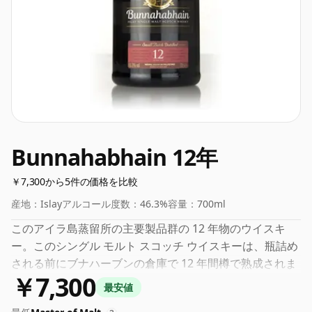
Bunnahabhain 12年
￥7,300から5件の価格を比較
産地：
Islay
アルコール度数：
46.3%
容量：
700ml
このアイラ島蒸留所の主要製品群の 12 年物のウイスキ
ー。このシングル モルト スコッチ ウイスキーは、瓶詰め
される前にブナハーブンの倉庫で 12 年間樽で熟成されま
￥7,300
した。このウイスキーのアルコール度数は 46.3% です。
最安値