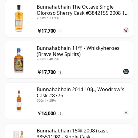
Bunnahabhain The Octave Single
Oloroso Sherry Cask #3842155 2008 15
700ml • 53.9%
年
￥17,700
?
Bunnahabhain 11年 - Whiskyheroes
(Brave New Spirits)
700ml • 48.2%
￥17,700
?
Bunnahabhain 2014 10年, Woodrow's
Cask #8776
700ml • 58%
￥14,000
?
Bunnahabhain 15年 2008 (cask
38551198) - Single Cask