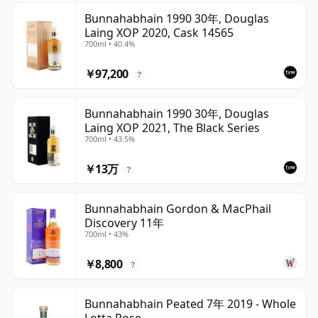
Bunnahabhain 1990 30年, Douglas
Laing XOP 2020, Cask 14565
700ml • 40.4%
￥97,200
?
Bunnahabhain 1990 30年, Douglas
Laing XOP 2021, The Black Series
700ml • 43.5%
￥13万
?
Bunnahabhain Gordon & MacPhail
Discovery 11年
700ml • 43%
￥8,800
?
Bunnahabhain Peated 7年 2019 - Whole