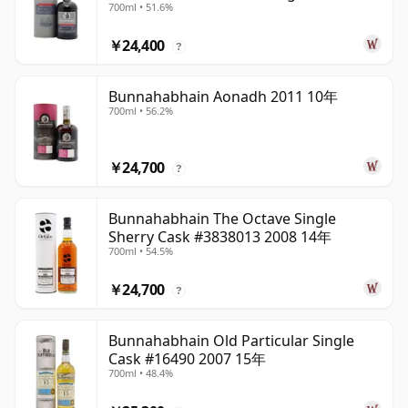
700ml • 51.6%
￥24,400
?
Bunnahabhain Aonadh 2011 10年
700ml • 56.2%
￥24,700
?
Bunnahabhain The Octave Single
Sherry Cask #3838013 2008 14年
700ml • 54.5%
￥24,700
?
Bunnahabhain Old Particular Single
Cask #16490 2007 15年
700ml • 48.4%