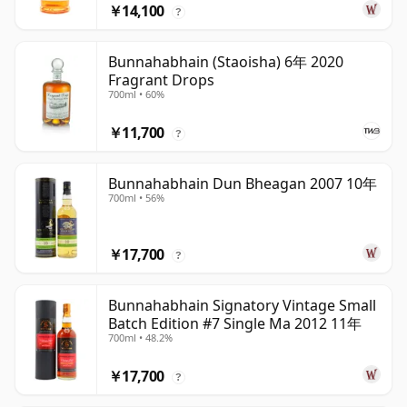
￥14,100
?
Bunnahabhain (Staoisha) 6年 2020
Fragrant Drops
700ml • 60%
￥11,700
?
Bunnahabhain Dun Bheagan 2007 10年
700ml • 56%
￥17,700
?
Bunnahabhain Signatory Vintage Small
Batch Edition #7 Single Ma 2012 11年
700ml • 48.2%
￥17,700
?