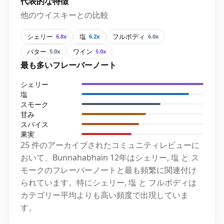
代表的な特徴
他のウイスキーとの比較
シェリー
塩
フルボディ
6.8x
6.2x
6.0x
バター
ワイン
5.0x
5.0x
最も多いフレーバーノート
シェリー
塩
スモーク
甘み
スパイス
果実
25 件のアーカイブされたコミュニティレビューに
おいて、Bunnahabhain 12年はシェリー, 塩 と ス
モークのフレーバーノートと最も頻繁に関連付け
られています。特にシェリー, 塩 と フルボディは
カテゴリー平均よりも高い頻度で出現していま
す。