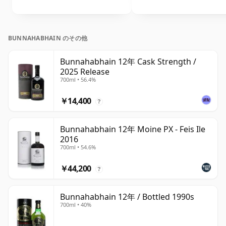
BUNNAHABHAIN のその他
Bunnahabhain 12年 Cask Strength /
2025 Release
700ml • 56.4%
￥14,400
?
Bunnahabhain 12年 Moine PX - Feis Ile
2016
700ml • 54.6%
￥44,200
?
Bunnahabhain 12年 / Bottled 1990s
700ml • 40%