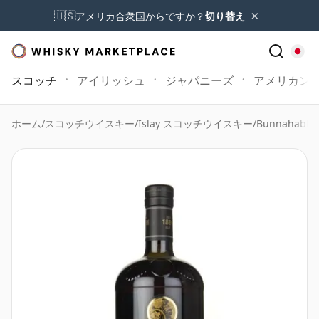
×
🇺🇸
アメリカ合衆国からですか？
切り替え
スコッチ
アイリッシュ
ジャパニーズ
アメリカン
ホーム
/
スコッチウイスキー
/
Islay スコッチウイスキー
/
Bunnahabhai