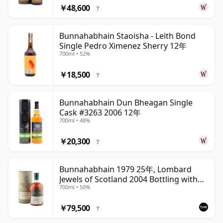
￥48,600
?
Bunnahabhain Staoisha - Leith Bond
Single Pedro Ximenez Sherry 12年
700ml • 52%
￥18,500
?
Bunnahabhain Dun Bheagan Single
Cask #3263 2006 12年
700ml • 48%
￥20,300
?
Bunnahabhain 1979 25年, Lombard
Jewels of Scotland 2004 Bottling with
700ml • 50%
Tube
￥79,500
?