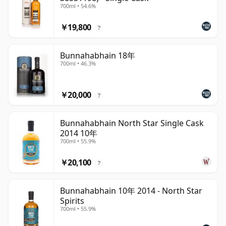
700ml • 54.6%
￥19,800
?
Bunnahabhain 18年
700ml • 46.3%
￥20,000
?
Bunnahabhain North Star Single Cask
2014 10年
700ml • 55.9%
￥20,100
?
Bunnahabhain 10年 2014 - North Star
Spirits
700ml • 55.9%