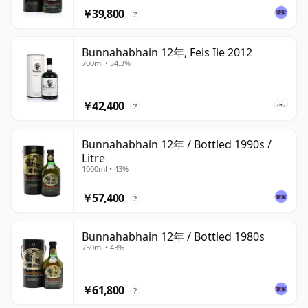
￥39,800
?
Bunnahabhain 12年, Feis Ile 2012
700ml • 54.3%
￥42,400
?
Bunnahabhain 12年 / Bottled 1990s /
Litre
1000ml • 43%
￥57,400
?
Bunnahabhain 12年 / Bottled 1980s
750ml • 43%
￥61,800
?