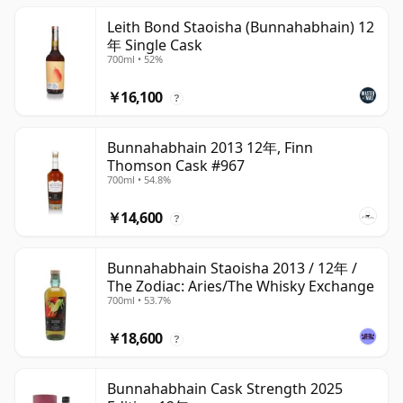
Leith Bond Staoisha (Bunnahabhain) 12
年 Single Cask
700ml • 52%
￥16,100
?
Bunnahabhain 2013 12年, Finn
Thomson Cask #967
700ml • 54.8%
￥14,600
?
Bunnahabhain Staoisha 2013 / 12年 /
The Zodiac: Aries/The Whisky Exchange
700ml • 53.7%
￥18,600
?
Bunnahabhain Cask Strength 2025