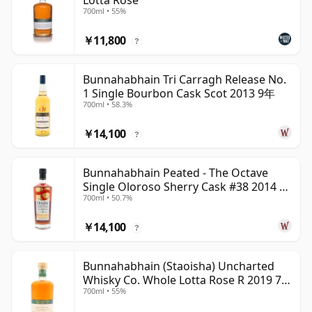
Lotta Rose
700ml • 55%
￥11,800
?
Bunnahabhain Tri Carragh Release No.
1 Single Bourbon Cask Scot 2013 9年
700ml • 58.3%
￥14,100
?
Bunnahabhain Peated - The Octave
Single Oloroso Sherry Cask #38 2014 9
700ml • 50.7%
年
￥14,100
?
Bunnahabhain (Staoisha) Uncharted
Whisky Co. Whole Lotta Rose R 2019 7
700ml • 55%
年